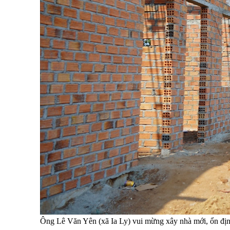
Ông Lê Văn Yên (xã Ia Ly) vui mừng xây nhà mới, ổn định