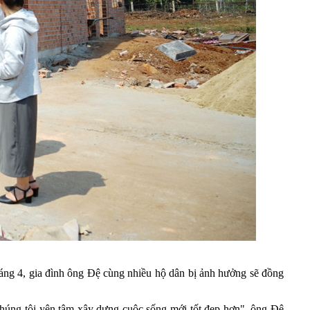
áng 4, gia đình ông Đệ cùng nhiều hộ dân bị ảnh hưởng sẽ đồng
chúng tôi yên tâm xây dựng cuộc sống mới tốt đẹp hơn", ông Đệ