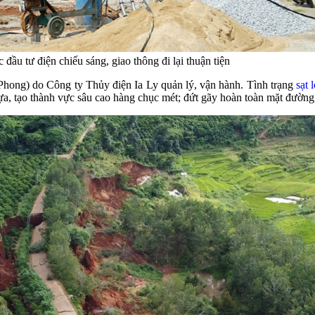
 đầu tư điện chiếu sáng, giao thông đi lại thuận tiện
ng) do Công ty Thủy điện Ia Ly quản lý, vận hành. Tình trạng
sạt 
a, tạo thành vực sâu cao hàng chục mét; đứt gãy hoàn toàn mặt đường, 