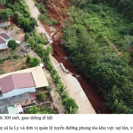
300 mét, giao thông tê liệt
hị xã Ia Ly và đơn vị quản lý tuyến đường phong tỏa khu vực sụt lún,