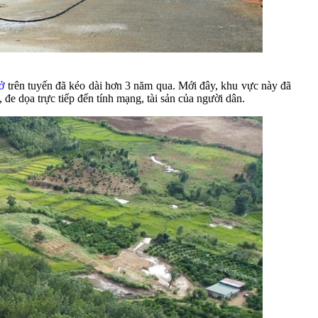
lở
trên tuyến đã kéo dài hơn 3 năm qua. Mới đây, khu vực này đã
đe dọa trực tiếp đến tính mạng, tài sản của người dân.