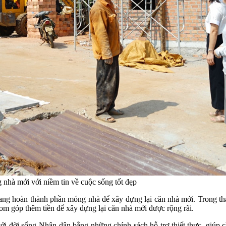
 nhà mới với niềm tin về cuộc sống tốt đẹp
ng hoàn thành phần móng nhà để xây dựng lại căn nhà mới. Trong th
om góp thêm tiền để xây dựng lại căn nhà mới được rộng rãi.
ới đời sống Nhân dân bằng những chính sách hỗ trợ thiết thực, giúp 