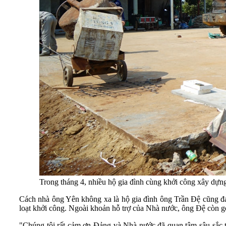
Trong tháng 4, nhiều hộ gia đình cùng khởi công xây dựng
Cách nhà ông Yên không xa là hộ gia đình ông Trần Đệ cũng đa
loạt khởi công. Ngoài khoản hỗ trợ của Nhà nước, ông Đệ còn g
"Chúng tôi rất cảm ơn Đảng và Nhà nước đã quan tâm sâu sắc t