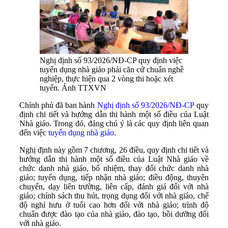
Nghị định số 93/2026/NĐ-CP quy định việc
tuyển dụng nhà giáo phải căn cứ chuẩn nghề
nghiệp, thực hiện qua 2 vòng thi hoặc xét
tuyển. Ảnh TTXVN
Chính phủ đã ban hành
Nghị định số 93/2026/NĐ-CP
quy
định chi tiết và hướng dẫn thi hành một số điều của Luật
Nhà giáo. Trong đó, đáng chú ý là các quy định liên quan
đến việc
tuyển dụng nhà giáo
.
Nghị định này gồm 7 chương, 26 điều, quy định chi tiết và
hướng dẫn thi hành một số điều của Luật Nhà giáo về
chức danh nhà giáo, bổ nhiệm, thay đổi chức danh nhà
giáo; tuyển dụng, tiếp nhận nhà giáo; điều động, thuyên
chuyển, dạy liên trường, liên cấp, đánh giá đối với nhà
giáo; chính sách thu hút, trọng dụng đối với nhà giáo, chế
độ nghỉ hưu ở tuổi cao hơn đối với nhà giáo; trình độ
chuẩn được đào tạo của nhà giáo, đào tạo, bồi dưỡng đối
với nhà giáo.