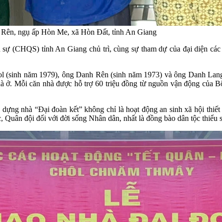
h Rên, ngụ ấp Hòn Me, xã Hòn Đất, tỉnh An Giang
sự (CHQS) tỉnh An Giang chủ trì, cùng sự tham dự của đại diện các 
ol (sinh năm 1979), ông Danh Rên (sinh năm 1973) và ông Danh Lang
 ở. Mỗi căn nhà được hỗ trợ 60 triệu đồng từ nguồn vận động của B
xây dựng nhà “Đại đoàn kết” không chỉ là hoạt động an sinh xã hội thi
, Quân đội đối với đời sống Nhân dân, nhất là đồng bào dân tộc thiểu 