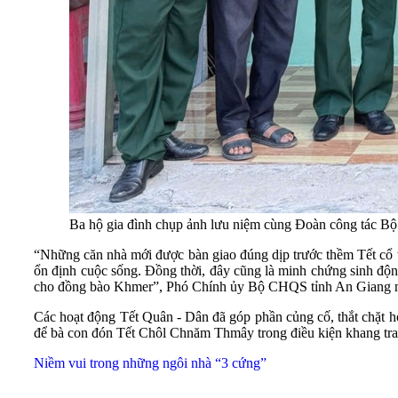
Ba hộ gia đình chụp ảnh lưu niệm cùng Đoàn công tác 
“Những căn nhà mới được bàn giao đúng dịp trước thềm Tết cổ tr
ổn định cuộc sống. Đồng thời, đây cũng là minh chứng sinh động
cho đồng bào Khmer”, Phó Chính ủy Bộ CHQS tỉnh An Giang 
Các hoạt động Tết Quân - Dân đã góp phần củng cố, thắt chặt h
để bà con đón Tết Chôl Chnăm Thmây trong điều kiện khang tran
Niềm vui trong những ngôi nhà “3 cứng”