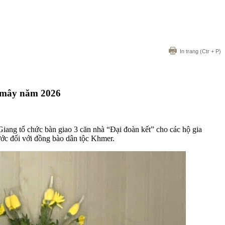
In trang
(Ctr + P)
hmây năm 2026
ng tổ chức bàn giao 3 căn nhà “Đại đoàn kết” cho các hộ gia
ước đối với đồng bào dân tộc Khmer.