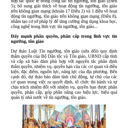
hợp tác quốc tế trong công tác tín ngưỡng, tôn giáo (Điều
5); bổ sung giải thích về hoạt động tín ngưỡng, tôn giáo
trên không gian mạng (khoản 17 Điều 2) và 1 điều về hoạt
động tín ngưỡng, tôn giáo trên không gian mạng (Điều 8),
nhằm tạo cơ sở pháp lý để tăng cường ứng dụng khoa học,
công nghệ trong lĩnh vực tín ngưỡng, tôn giáo...
Đẩy mạnh phân quyền, phân cấp trong lĩnh vực tín
ngưỡng, tôn giáo
Dự thảo Luật Tín ngưỡng, tôn giáo (sửa đổi) quy định
thẩm quyền của Bộ Dân tộc và Tôn giáo, UBND cấp tỉnh
và cấp xã bảo đảm phù hợp với nguyên tắc phân định
thẩm quyền, nhiệm vụ, quyền hạn của các cơ quan và điều
kiện, đặc điểm, nguồn lực, năng lực của địa phương. Bên
cạnh đó, dự thảo bảo đảm tính chủ động, tự chủ của các
cơ quan trong việc ra quyết định, tổ chức thi hành và tự
chịu trách nhiệm đối với nhiệm vụ, quyền hạn được phân
quyền, phân cấp, góp phần nâng cao hiệu lực, hiệu quả
quản lý nhà nước về tín ngưỡng, tôn giáo.