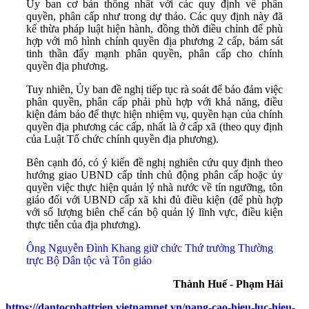
Ủy ban cơ bản thống nhất với các quy định về phân
quyền, phân cấp như trong dự thảo. Các quy định này đã
kế thừa pháp luật hiện hành, đồng thời điều chỉnh để phù
hợp với mô hình chính quyền địa phương 2 cấp, bám sát
tinh thần đẩy mạnh phân quyền, phân cấp cho chính
quyền địa phương.
Tuy nhiên, Ủy ban đề nghị tiếp tục rà soát để bảo đảm việc
phân quyền, phân cấp phải phù hợp với khả năng, điều
kiện đảm bảo để thực hiện nhiệm vụ, quyền hạn của chính
quyền địa phương các cấp, nhất là ở cấp xã (theo quy định
của Luật Tổ chức chính quyền địa phương).
Bên cạnh đó, có ý kiến đề nghị nghiên cứu quy định theo
hướng giao UBND cấp tỉnh chủ động phân cấp hoặc ủy
quyền việc thực hiện quản lý nhà nước về tín ngưỡng, tôn
giáo đối với UBND cấp xã khi đủ điều kiện (để phù hợp
với số lượng biên chế cán bộ quản lý lĩnh vực, điều kiện
thực tiễn của địa phương).
Ông Nguyễn Đình Khang giữ chức Thứ trưởng Thường
trực Bộ Dân tộc và Tôn giáo
Thành Huế - Phạm Hải
https://dantocphattrien.vietnamnet.vn/nang-cao-hieu-luc-hieu-