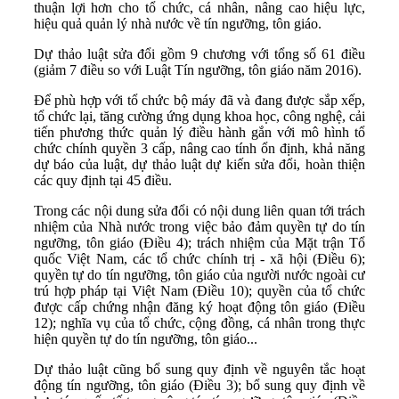
thuận lợi hơn cho tổ chức, cá nhân, nâng cao hiệu lực,
hiệu quả quản lý nhà nước về tín ngưỡng, tôn giáo.
Dự thảo luật sửa đổi gồm 9 chương với tổng số 61 điều
(giảm 7 điều so với Luật Tín ngưỡng, tôn giáo năm 2016).
Để phù hợp với tổ chức bộ máy đã và đang được sắp xếp,
tổ chức lại, tăng cường ứng dụng khoa học, công nghệ, cải
tiến phương thức quản lý điều hành gắn với mô hình tổ
chức chính quyền 3 cấp, nâng cao tính ổn định, khả năng
dự báo của luật, dự thảo luật dự kiến sửa đổi, hoàn thiện
các quy định tại 45 điều.
Trong các nội dung sửa đổi có nội dung liên quan tới trách
nhiệm của Nhà nước trong việc bảo đảm quyền tự do tín
ngưỡng, tôn giáo (Điều 4); trách nhiệm của Mặt trận Tổ
quốc Việt Nam, các tổ chức chính trị - xã hội (Điều 6);
quyền tự do tín ngưỡng, tôn giáo của người nước ngoài cư
trú hợp pháp tại Việt Nam (Điều 10); quyền của tổ chức
được cấp chứng nhận đăng ký hoạt động tôn giáo (Điều
12); nghĩa vụ của tổ chức, cộng đồng, cá nhân trong thực
hiện quyền tự do tín ngưỡng, tôn giáo...
Dự thảo luật cũng bổ sung quy định về nguyên tắc hoạt
động tín ngưỡng, tôn giáo (Điều 3); bổ sung quy định về