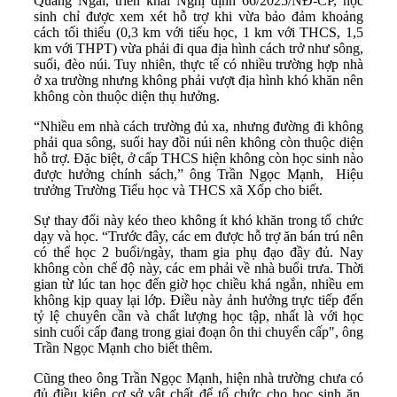
Quảng Ngãi, triển khai Nghị định 66/2025/NĐ-CP, học
sinh chỉ được xem xét hỗ trợ khi vừa bảo đảm khoảng
cách tối thiểu (0,3 km với tiểu học, 1 km với THCS, 1,5
km với THPT) vừa phải đi qua địa hình cách trở như sông,
suối, đèo núi. Tuy nhiên, thực tế có nhiều trường hợp nhà
ở xa trường nhưng không phải vượt địa hình khó khăn nên
không còn thuộc diện thụ hưởng.
“Nhiều em nhà cách trường đủ xa, nhưng đường đi không
phải qua sông, suối hay đồi núi nên không còn thuộc diện
hỗ trợ. Đặc biệt, ở cấp THCS hiện không còn học sinh nào
được hưởng chính sách,” ông Trần Ngọc Mạnh, Hiệu
trưởng Trường Tiểu học và THCS xã Xốp cho biết.
Sự thay đổi này kéo theo không ít khó khăn trong tổ chức
dạy và học. “Trước đây, các em được hỗ trợ ăn bán trú nên
có thể học 2 buổi/ngày, tham gia phụ đạo đầy đủ. Nay
không còn chế độ này, các em phải về nhà buổi trưa. Thời
gian từ lúc tan học đến giờ học chiều khá ngắn, nhiều em
không kịp quay lại lớp. Điều này ảnh hưởng trực tiếp đến
tỷ lệ chuyên cần và chất lượng học tập, nhất là với học
sinh cuối cấp đang trong giai đoạn ôn thi chuyển cấp", ông
Trần Ngọc Mạnh cho biết thêm.
Cũng theo ông Trần Ngọc Mạnh, hiện nhà trường chưa có
đủ điều kiện cơ sở vật chất để tổ chức cho học sinh ăn,