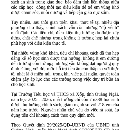
sách an sinh trong giáo dục, bảo đảm tính liên thông giữa
các cấp học, đồng thời tạo điều kiện để trẻ em vùng khó
được chăm sóc, nuôi dưỡng và tiếp cận giáo dục sớm.
Tuy nhiên, sau thời gian triển khai, thực tế tại nhiều địa
phương cho thấy, chính sách vẫn còn những “độ vênh”
nhất định. Các tiêu chí, điều kiện thụ hưởng dù được xây
dựng chặt chẽ nhưng trong không ít trường hợp lại chưa
phù hợp với điều kiện thực tế.
Tại nhiều vùng khó khăn, tiêu chí khoảng cách đã thu hẹp
đáng kể số học sinh được thụ hưởng; không ít em đường
đến trường còn trở ngại nhưng vẫn không đạt ngưỡng quy
định. Cùng với đó, mức hỗ trợ tiền ăn còn thấp so với thực
tế, nhất là ở miền núi, trong khi việc giải ngân, quyết toán
chậm gây áp lực cho các trường trong việc duy trì bữa ăn
cho học sinh.
Tại Trường Tiểu học và THCS xã Xốp, tỉnh Quảng Ngãi,
năm học 2025 - 2026, nhà trường chỉ còn 75/388 học sinh
được thụ hưởng chính sách, giảm mạnh so với 218 em của
năm học trước. Nguyên nhân chủ yếu do việc rà soát, áp
dụng tiêu chí khoảng cách theo quy định mới.
Theo Quyết định 29/2025/QĐ-UBND của UBND tỉnh