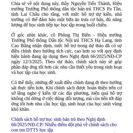
Chia sẻ về nội dung này, thầy Nguyễn Tiến Thành, Hiệu
trưởng Trường Phổ thông dân tộc bán trú THCS Pa Tần,
tỉnh Lai Châu cho rằng, với mức hỗ trợ dự kiến, nhà
trường có thể đảm bảo một bữa ăn trưa cơ bản, đủ năng
lượng để học sinh tiếp tục học tập trong buổi chiều.
Ở góc nhìn khác, cô Phùng Thị Biên - Hiệu trưởng
Trường Phổ thông Dân tộc Nội trú THCS Hạ Lang, tỉnh
Cao Bằng nhận định, mức hỗ trợ trong dự thảo đã có sự
điều chỉnh theo hướng tích cực, cao hơn so với quy định
hiện hành đang áp dụng theo Nghị định 66/2025/NĐ-CP
ngày 12/3/2025. Theo dự thảo, chính sách này sẽ góp
phần đáp ứng tốt hơn các nhu cầu thiết yếu trong sinh hoạt
và học tập của học sinh.
Có thể thấy, những đề xuất điều chỉnh đang đi theo hướng
sát thực tiễn hơn. Khi chính sách được hoàn thiện trên cơ
sở lắng nghe ý kiến từ các địa phương, hiệu quả hỗ trợ
không chỉ dừng ở việc đúng đối tượng, mà còn tiến tới đáp
ứng tốt hơn nhu cầu học tập, sinh hoạt của học sinh vùng
khó khăn.
Chính sách hỗ trợ học sinh bán trú theo Nghị định
66/2025/NĐ-CP: Nhiều điểm đột phá về chính sách cho
con em DTTS học tập