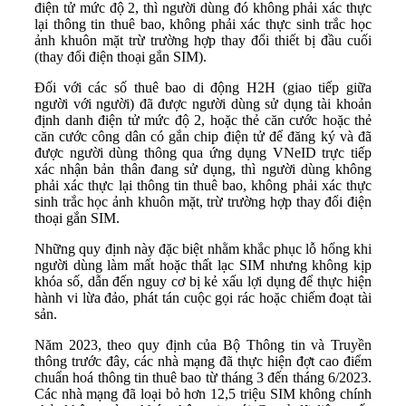
điện tử mức độ 2, thì người dùng đó không phải xác thực
lại thông tin thuê bao, không phải xác thực sinh trắc học
ảnh khuôn mặt trừ trường hợp thay đổi thiết bị đầu cuối
(thay đổi điện thoại gắn SIM).
Đối với các số thuê bao di động H2H (giao tiếp giữa
người với người) đã được người dùng sử dụng tài khoản
định danh điện tử mức độ 2, hoặc thẻ căn cước hoặc thẻ
căn cước công dân có gắn chip điện tử để đăng ký và đã
được người dùng thông qua ứng dụng VNeID trực tiếp
xác nhận bản thân đang sử dụng, thì người dùng không
phải xác thực lại thông tin thuê bao, không phải xác thực
sinh trắc học ảnh khuôn mặt, trừ trường hợp thay đổi điện
thoại gắn SIM.
Những quy định này đặc biệt nhằm khắc phục lỗ hổng khi
người dùng làm mất hoặc thất lạc SIM nhưng không kịp
khóa số, dẫn đến nguy cơ bị kẻ xấu lợi dụng để thực hiện
hành vi lừa đảo, phát tán cuộc gọi rác hoặc chiếm đoạt tài
sản.
Năm 2023, theo quy định của Bộ Thông tin và Truyền
thông trước đây, các nhà mạng đã thực hiện đợt cao điểm
chuẩn hoá thông tin thuê bao từ tháng 3 đến tháng 6/2023.
Các nhà mạng đã loại bỏ hơn 12,5 triệu SIM không chính