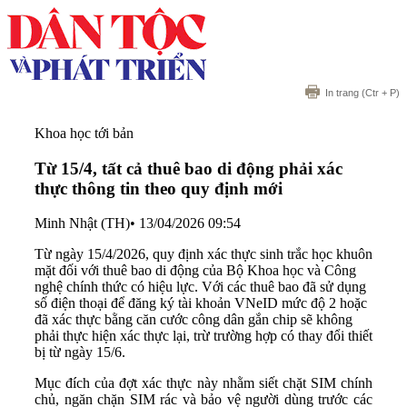
In trang
(Ctr + P)
Khoa học tới bản
Từ 15/4, tất cả thuê bao di động phải xác
thực thông tin theo quy định mới
Minh Nhật (TH)
•
13/04/2026 09:54
Từ ngày 15/4/2026, quy định xác thực sinh trắc học khuôn
mặt đối với thuê bao di động của Bộ Khoa học và Công
nghệ chính thức có hiệu lực. Với các thuê bao đã sử dụng
số điện thoại để đăng ký tài khoản VNeID mức độ 2 hoặc
đã xác thực bằng căn cước công dân gắn chip sẽ không
phải thực hiện xác thực lại, trừ trường hợp có thay đổi thiết
bị từ ngày 15/6.
Mục đích của đợt xác thực này nhằm siết chặt SIM chính
chủ, ngăn chặn SIM rác và bảo vệ người dùng trước các