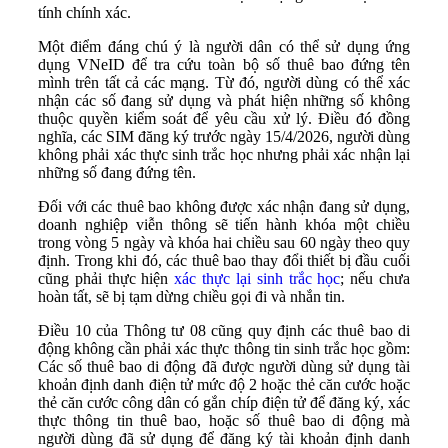
tính chính xác.
Một điểm đáng chú ý là người dân có thể sử dụng ứng
dụng VNeID để tra cứu toàn bộ số thuê bao đứng tên
mình trên tất cả các mạng. Từ đó, người dùng có thể xác
nhận các số đang sử dụng và phát hiện những số không
thuộc quyền kiểm soát để yêu cầu xử lý. Điều đó đồng
nghĩa, các SIM đăng ký trước ngày 15/4/2026, người dùng
không phải xác thực sinh trắc học nhưng phải xác nhận lại
những số đang đứng tên.
Đối với các thuê bao không được xác nhận đang sử dụng,
doanh nghiệp viễn thông sẽ tiến hành khóa một chiều
trong vòng 5 ngày và khóa hai chiều sau 60 ngày theo quy
định. Trong khi đó, các thuê bao thay đổi thiết bị đầu cuối
cũng phải thực hiện
xác thực lại sinh trắc học
; nếu chưa
hoàn tất, sẽ bị tạm dừng chiều gọi đi và nhắn tin.
Điều 10 của Thông tư 08 cũng quy định các thuê bao di
động không cần phải xác thực thông tin sinh trắc học gồm:
Các số thuê bao di động đã được người dùng sử dụng tài
khoản định danh điện tử mức độ 2 hoặc thẻ căn cước hoặc
thẻ căn cước công dân có gắn chíp điện tử để đăng ký, xác
thực thông tin thuê bao, hoặc số thuê bao di động mà
người dùng đã sử dụng để đăng ký tài khoản định danh