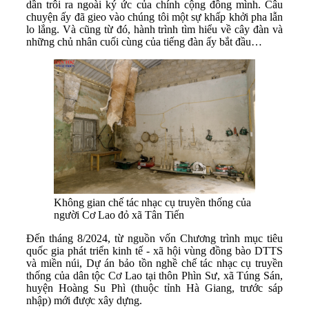
dần trôi ra ngoài ký ức của chính cộng đồng mình. Câu
chuyện ấy đã gieo vào chúng tôi một sự khấp khởi pha lẫn
lo lắng. Và cũng từ đó, hành trình tìm hiểu về cây đàn và
những chủ nhân cuối cùng của tiếng đàn ấy bắt đầu…
Không gian chế tác nhạc cụ truyền thống của
người Cơ Lao đỏ xã Tân Tiến
Đến tháng 8/2024, từ nguồn vốn Chương trình mục tiêu
quốc gia phát triển kinh tế - xã hội vùng đồng bào DTTS
và miền núi, Dự án bảo tồn nghề chế tác nhạc cụ truyền
thống của dân tộc Cơ Lao tại thôn Phìn Sư, xã Túng Sán,
huyện Hoàng Su Phì (thuộc tỉnh Hà Giang, trước sáp
nhập) mới được xây dựng.