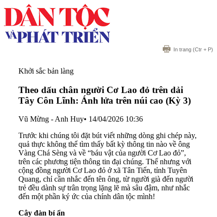
In trang
(Ctr + P)
Khởi sắc bản làng
Theo dấu chân người Cơ Lao đỏ trên dải
Tây Côn Lĩnh: Ánh lửa trên núi cao (Kỳ 3)
Vũ Mừng - Anh Huy
•
14/04/2026 10:36
Trước khi chúng tôi đặt bút viết những dòng ghi chép này,
quả thực không thể tìm thấy bất kỳ thông tin nào về ông
Vàng Chá Sèng và về “báu vật của người Cơ Lao đỏ”,
trên các phương tiện thông tin đại chúng. Thế nhưng với
cộng đồng người Cơ Lao đỏ ở xã Tân Tiến, tỉnh Tuyên
Quang, chỉ cần nhắc đến tên ông, từ người già đến người
trẻ đều dành sự trân trọng lặng lẽ mà sâu đậm, như nhắc
đến một phần ký ức của chính dân tộc mình!
Cây đàn bí ẩn