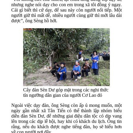
nhưng nghe nói dạy cho con em trong xã tôi đồng ý ngay.
Cái gì biết thì cứ dạy, để sau này còn người nối tiếp. Một
người giữ thì mất dễ, nhiều người cùng giữ thì mới lâu dài
được”, ông Sèng hồ hởi.
Cây đàn Sèn Dư góp mặt trong các nghi thức
tín ngưỡng dân gian của người Cơ Lao đỏ
Ngoài việc dạy đàn, ông Sèng còn ấp ủ mong muốn, một
ngày gần nhất xã Tân Tiến có thể thành lập nhóm biểu
diễn đàn Sèn Dư, để những giai điệu dân tộc có dịp vang
lên trong các dịp lễ hội, hay khi có khách du lịch. Ông tin
rằng, nếu du khách được nghe tiếng đàn, họ sẽ hiểu hơn
về con người nơi đây.