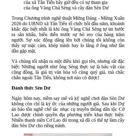
của xã Tân Tiến bây giờ đều có sự tham gia
của ông Vàng Chá Sèng và cây đàn Sèn Dư
Trong Chương trình nghệ thuật Mừng Đảng - Mừng Xuân
2026 do UBND xã Tân Tiến tổ chức hồi đầu năm, khoảnh
khắc đặc biệt nhất là khi ông Vàng Chá Sèng tự tin bước
ra sân khấu, biểu diễn trước sự hò reo của hàng trăm
người. Sự xúc động dâng lên bởi chúng tôi không còn
thấy sự mặc cảm, khép mình hay lo lắng ở ông như lần
đầu gặp mặt.
Và chúng tôi nhận ra một điều khó gọi tên, nhưng rất đặc
biệt: Những người như ông Sèng thực sự là báu vật của
cộng đồng, là giá trị văn hóa vô cùng quý giá, mà chắc
chắn ngoài Tân Tiến, không nơi nào có được!
Đánh thức Sèn Dư
Ngày hôm nay, niềm say mê và kỹ nghệ chơi đàn Sèn Dư
không còn chỉ là ký ức của những người già. Sau khi Dự
án bảo tồn nghề chế tác nhạc cụ truyền thống dân tộc Cờ
Lao được chính quyền địa phương triển khai thực hiện.
Nhiều thanh niên Cơ Lao đỏ trong xã đã có thể tự làm cây
đàn Sèn Dư cho riêng mình.