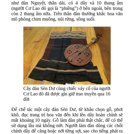
như đàn Nguyệt, thân dài, có 4 dây và 10 thang âm
(người Cơ Lao đỏ gọi là “phiêng”) ở bên ngoài, bên trong
còn 2 thang âm nữa. Trên thân đàn thường khắc hoa văn
mô phỏng chim muông, núi rừng, sông suối.
Cây đàn Sèn Dư cùng chiếc váy cổ của người
Cơ Lao đỏ đã được gìn giữ trao truyền qua 16
đời
Để chế tác một cây đàn Sèn Dư, từ khâu chọn gỗ, phơi
khô, đục trang trí hoa văn đến khi lên dây hoàn chỉnh sẽ
mất khoảng 10 ngày. Gỗ làm đàn phải thật chắc, để có thể
sử dụng lâu mà không nứt. Người làm đàn dùng các chốt
chỉnh dây để căng hoặc nới từng sợi, sao cho tiếng phát ra