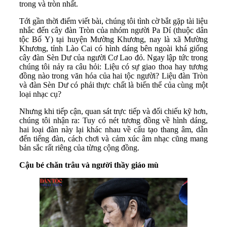
trong và tròn nhất.
Tới gần thời điểm viết bài, chúng tôi tình cờ bắt gặp tài liệu
nhắc đến cây đàn Tròn của nhóm người Pa Dí (thuộc dân
tộc Bố Y) tại huyện Mường Khương, nay là xã Mường
Khương, tỉnh Lào Cai có hình dáng bên ngoài khá giống
cây đàn Sèn Dư của người Cơ Lao đỏ. Ngay lập tức trong
chúng tôi nảy ra câu hỏi: Liệu có sự giao thoa hay tương
đồng nào trong văn hóa của hai tộc người? Liệu đàn Tròn
và đàn Sèn Dư có phải thực chất là biến thể của cùng một
loại nhạc cụ?
Nhưng khi tiếp cận, quan sát trực tiếp và đối chiếu kỹ hơn,
chúng tôi nhận ra: Tuy có nét tương đồng về hình dáng,
hai loại đàn này lại khác nhau về cấu tạo thang âm, dẫn
đến tiếng đàn, cách chơi và cảm xúc âm nhạc cũng mang
bản sắc rất riêng của từng cộng đồng.
Cậu bé chăn trâu và người thầy giáo mù