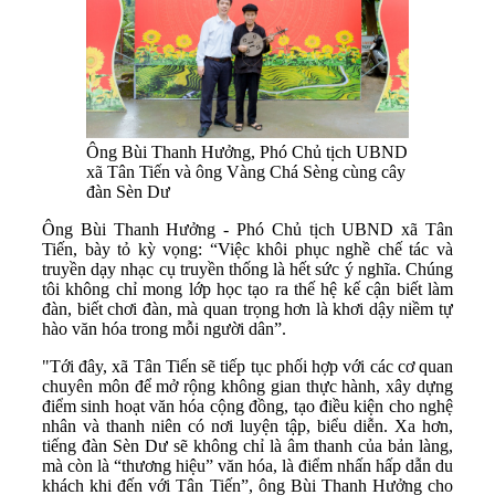
Ông Bùi Thanh Hưởng, Phó Chủ tịch UBND
xã Tân Tiến và ông Vàng Chá Sèng cùng cây
đàn Sèn Dư
Ông Bùi Thanh Hưởng - Phó Chủ tịch UBND xã Tân
Tiến, bày tỏ kỳ vọng: “Việc khôi phục nghề chế tác và
truyền dạy nhạc cụ truyền thống là hết sức ý nghĩa. Chúng
tôi không chỉ mong lớp học tạo ra thế hệ kế cận biết làm
đàn, biết chơi đàn, mà quan trọng hơn là khơi dậy niềm tự
hào văn hóa trong mỗi người dân”.
"Tới đây, xã Tân Tiến sẽ tiếp tục phối hợp với các cơ quan
chuyên môn để mở rộng không gian thực hành, xây dựng
điểm sinh hoạt văn hóa cộng đồng, tạo điều kiện cho nghệ
nhân và thanh niên có nơi luyện tập, biểu diễn. Xa hơn,
tiếng đàn Sèn Dư sẽ không chỉ là âm thanh của bản làng,
mà còn là “thương hiệu” văn hóa, là điểm nhấn hấp dẫn du
khách khi đến với Tân Tiến”, ông Bùi Thanh Hưởng cho