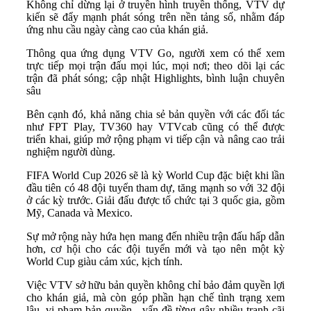
Không chỉ dừng lại ở truyền hình truyền thống, VTV dự
kiến sẽ đẩy mạnh phát sóng trên nền tảng số, nhằm đáp
ứng nhu cầu ngày càng cao của khán giả.
Thông qua ứng dụng VTV Go, người xem có thể xem
trực tiếp mọi trận đấu mọi lúc, mọi nơi; theo dõi lại các
trận đã phát sóng; cập nhật Highlights, bình luận chuyên
sâu
Bên cạnh đó, khả năng chia sẻ bản quyền với các đối tác
như FPT Play, TV360 hay VTVcab cũng có thể được
triển khai, giúp mở rộng phạm vi tiếp cận và nâng cao trải
nghiệm người dùng.
FIFA World Cup 2026 sẽ là kỳ World Cup đặc biệt khi lần
đầu tiên có 48 đội tuyển tham dự, tăng mạnh so với 32 đội
ở các kỳ trước. Giải đấu được tổ chức tại 3 quốc gia, gồm
Mỹ, Canada và Mexico.
Sự mở rộng này hứa hẹn mang đến nhiều trận đấu hấp dẫn
hơn, cơ hội cho các đội tuyển mới và tạo nên một kỳ
World Cup giàu cảm xúc, kịch tính.
Việc VTV sở hữu bản quyền không chỉ bảo đảm quyền lợi
cho khán giả, mà còn góp phần hạn chế tình trạng xem
lậu, vi phạm bản quyền - vấn đề từng gây nhiều tranh cãi