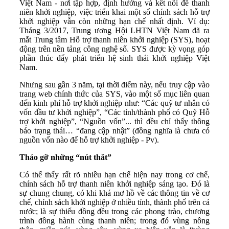
Việt Nam - nơi tập hợp, định hướng và kết nối để thanh
niên khởi nghiệp, việc triển khai một số chính sách hỗ trợ
khởi nghiệp vẫn còn những hạn chế nhất định. Ví dụ:
Tháng 3/2017, Trung ương Hội LHTN Việt Nam đã ra
mắt Trung tâm Hỗ trợ thanh niên khởi nghiệp (SYS), hoạt
động trên nền tảng công nghệ số. SYS được kỳ vọng góp
phần thúc đẩy phát triển hệ sinh thái khởi nghiệp Việt
Nam.
Nhưng sau gần 3 năm, tại thời điểm này, nếu truy cập vào
trang web chính thức của SYS, vào một số mục liên quan
đến kinh phí hỗ trợ khởi nghiệp như: “Các quỹ tư nhân có
vốn đầu tư khởi nghiệp”, “Các tỉnh/thành phố có Quỹ Hỗ
trợ khởi nghiệp”, “Nguồn vốn”... thì đều chỉ thấy thông
báo trạng thái… “đang cập nhật” (đồng nghĩa là chưa có
nguồn vốn nào để hỗ trợ khởi nghiệp - Pv).
Tháo gỡ những “nút thắt”
Có thể thấy rất rõ nhiều hạn chế hiện nay trong cơ chế,
chính sách hỗ trợ thanh niên khởi nghiệp sáng tạo. Đó là
sự chung chung, có khi khá mơ hồ về các thông tin về cơ
chế, chính sách khởi nghiệp ở nhiều tỉnh, thành phố trên cả
nước; là sự thiếu đồng đều trong các phong trào, chương
trình đồng hành cùng thanh niên; trong đó vùng nông