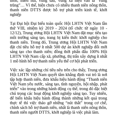
thôn, miền núi, vùng sâu, vùng xa hiện vẫn là “vùng
trũng”… Vì thế, hiện chưa có nhiều thanh niên nông thôn,
thanh niên DTTS được hỗ trợ phát triển kinh tế, khởi
nghiệp
Tại Đại hội Đại biểu toàn quốc Hội LHTN Việt Nam lần
thứ VIII, nhiệm kỳ 2019 - 2024 (tổ chức từ ngày 10 -
12/12), Trung ương Hội LHTN Việt Nam đặt mục tiêu tạo
môi trường sáng tạo, trang bị kiến thức khởi nghiệp cho
thanh niên. Trong đó, Trung ương Hội LHTN Việt Nam
đặt chỉ tiêu hỗ trợ ít nhất 500 dự án khởi nghiệp đổi mới
sáng tạo cho thanh niên; đồng thời phấn đấu 100% Hội
LHTN Việt Nam cấp xã, phường, thị trấn xây dựng ít nhất
1 mô hình hỗ trợ thanh niên yếu thế cơ hội phát triển.
Việc xác lập những chỉ tiêu nêu trên cho thấy, Trung ương
Hội LHTN Việt Nam quyết tâm khẳng định vai trò là nơi
tập hợp thanh niên, đưa khẩu hiệu hành động “Thanh niên
Việt Nam yêu nước, sáng tạo, tình nguyện, hội nhập, phát
triển” vào trong những hành động cụ thể, trong đó đặc biệt
chú trọng các hoạt động khởi nghiệp sáng tạo. Tuy nhiên,
để biến khẩu hiệu hành động thành những kết quả trong
thực tế thì việc tháo gỡ những “nút thắt” trong cơ chế,
chính sách hỗ trợ thanh niên, nhất là thanh niên nông thôn,
thanh niên người DTTS, khởi nghiệp là việc phải làm.