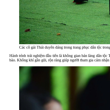
Các cô gái Thái duyên dáng trong trang phục dân tộc tron
Hành trình trải nghiệm đầu tiên là không gian bản làng dân tộc 
bào. Không khí gần gũi, rộn ràng giúp người tham gia cảm nhận 