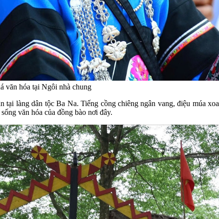
há văn hóa tại Ngôi nhà chung
 tại làng dân tộc Ba Na. Tiếng cồng chiêng ngân vang, điệu múa xoa
i sống văn hóa của đồng bào nơi đây.