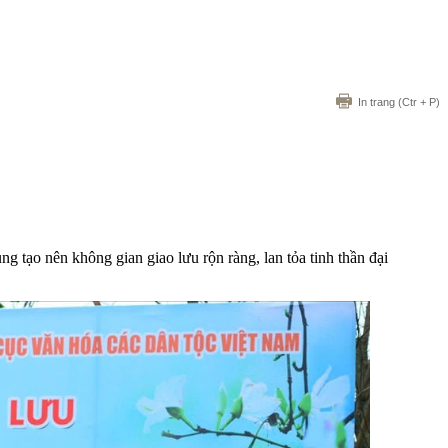
In trang
(Ctr + P)
 tạo nên không gian giao lưu rộn ràng, lan tỏa tinh thần đại