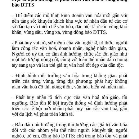
bào DTTS
- Thí điểm các mô hình kinh doanh văn hóa mới gắn với
nền tảng số; khuyến khích khu vực tư nhân đầu tư các cơ
sở đào tạo và thiết chế văn hóa, đặc biệt là ở các vùng khó
khăn, vùng sâu, vùng xa, vùng đồng bào DTTS.
- Phát huy vai trò, sứ mệnh của văn nghệ sĩ, trí thức, người
làm công tác văn hoá, doanh nhân, nghệ nhân dân gian,
Người có uy tín, có tầm ảnh hưởng, chức sắc tôn giáo như
một lực lượng nòng cốt, cùng với toàn thể nhân dân chung
tay sáng tạo và lan toả giá trị văn hoá tốt đẹp của dân tộc.
- Định hình môi trường văn hóa trong không gian phát
triển của từng vùng, từng địa phương; phát huy không
gian văn hoá đô thị, nông thôn, văn hóa biển và miền núi.
- Phát huy nhân tố tích cực của văn hoá tôn giáo, tín
ngưỡng. Bảo tồn lễ hội truyền thống và định hướng phát
triển các lễ hội mới nhằm phát huy bản sắc văn hoá, gắn
với du lịch và phát triển kinh tế.
- Bảo đảm bình đẳng trong thụ hưởng các giá trị văn hóa
đối với các nhóm yếu thế như người khuyết tật, người
nghèo, trẻ em, đồng bào DTTS; chú trọng bảo tồn và phát