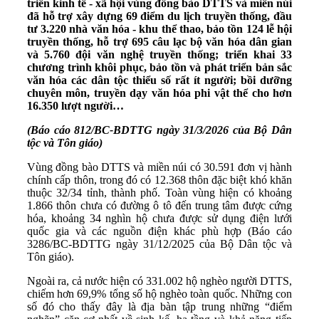
triển kinh tế - xã hội vùng đồng bào DTTS và miền núi
đã hỗ trợ xây dựng 69 điểm du lịch truyền thống, đầu
tư 3.220 nhà văn hóa - khu thể thao, bảo tồn 124 lễ hội
truyền thống, hỗ trợ 695 câu lạc bộ văn hóa dân gian
và 5.760 đội văn nghệ truyền thống; triển khai 33
chương trình khôi phục, bảo tồn và phát triển bản sắc
văn hóa các dân tộc thiểu số rất ít người; bồi dưỡng
chuyên môn, truyền dạy văn hóa phi vật thể cho hơn
16.350 lượt người…
(Báo cáo 812/BC-BDTTG ngày 31/3/2026 của Bộ Dân
tộc và Tôn giáo)
Vùng đồng bào DTTS và miền núi có 30.591 đơn vị hành
chính cấp thôn, trong đó có 12.368 thôn đặc biệt khó khăn
thuộc 32/34 tỉnh, thành phố. Toàn vùng hiện có khoảng
1.866 thôn chưa có đường ô tô đến trung tâm được cứng
hóa, khoảng 34 nghìn hộ chưa được sử dụng điện lưới
quốc gia và các nguồn điện khác phù hợp (Báo cáo
3286/BC-BDTTG ngày 31/12/2025 của Bộ Dân tộc và
Tôn giáo).
Ngoài ra, cả nước hiện có 331.002 hộ nghèo người
DTTS
,
chiếm hơn 69,9% tổng số hộ nghèo toàn quốc. Những con
số đó cho thấy đây là địa bàn tập trung những “điểm