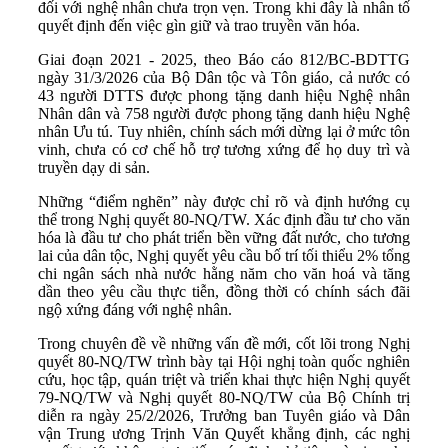
đối với nghệ nhân chưa trọn vẹn. Trong khi đây là nhân tố
quyết định đến việc gìn giữ và trao truyền văn hóa.
Giai đoạn 2021 - 2025, theo Báo cáo 812/BC-BDTTG
ngày 31/3/2026 của Bộ Dân tộc và Tôn giáo, cả nước có
43 người DTTS được phong tặng danh hiệu Nghệ nhân
Nhân dân và 758 người được phong tặng danh hiệu Nghệ
nhân Ưu tú. Tuy nhiên, chính sách mới dừng lại ở mức tôn
vinh, chưa có cơ chế hỗ trợ tương xứng để họ duy trì và
truyền dạy di sản.
Những “điểm nghẽn” này được chỉ rõ và định hướng cụ
thể trong Nghị quyết 80-NQ/TW. Xác định đầu tư cho văn
hóa là đầu tư cho phát triển bền vững đất nước, cho tương
lai của dân tộc, Nghị quyết yêu cầu bố trí tối thiểu 2% tổng
chi ngân sách nhà nước hằng năm cho văn hoá và tăng
dần theo yêu cầu thực tiễn, đồng thời có chính sách đãi
ngộ xứng đáng với nghệ nhân.
Trong chuyên đề về những vấn đề mới, cốt lõi trong Nghị
quyết 80-NQ/TW trình bày tại Hội nghị toàn quốc nghiên
cứu, học tập, quán triệt và triển khai thực hiện Nghị quyết
79-NQ/TW và Nghị quyết 80-NQ/TW của Bộ Chính trị
diễn ra ngày 25/2/2026, Trưởng ban Tuyên giáo và Dân
vận Trung ương Trịnh Văn Quyết khẳng định, các nghị