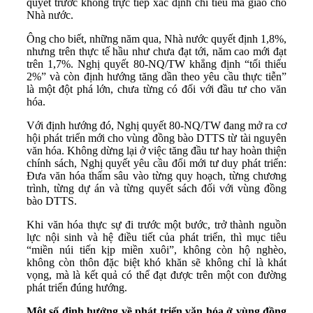
quyết trước không trực tiếp xác định chỉ tiêu mà giao cho
Nhà nước.
Ông cho biết, những năm qua, Nhà nước quyết định 1,8%,
nhưng trên thực tế hầu như chưa đạt tới, năm cao mới đạt
trên 1,7%. Nghị quyết 80-NQ/TW khẳng định “tối thiểu
2%” và còn định hướng tăng dần theo yêu cầu thực tiễn”
là một đột phá lớn, chưa từng có đối với đầu tư cho văn
hóa.
Với định hướng đó, Nghị quyết 80-NQ/TW đang mở ra cơ
hội phát triển mới cho vùng đồng bào DTTS từ tài nguyên
văn hóa. Không dừng lại ở việc tăng đầu tư hay hoàn thiện
chính sách, Nghị quyết yêu cầu đổi mới tư duy phát triển:
Đưa văn hóa thấm sâu vào từng quy hoạch, từng chương
trình, từng dự án và từng quyết sách đối với vùng đồng
bào DTTS.
Khi văn hóa thực sự đi trước một bước, trở thành nguồn
lực nội sinh và hệ điều tiết của phát triển, thì mục tiêu
“miền núi tiến kịp miền xuôi”, không còn hộ nghèo,
không còn thôn đặc biệt khó khăn sẽ không chỉ là khát
vọng, mà là kết quả có thể đạt được trên một con đường
phát triển đúng hướng.
Một số định hướng về phát triển văn hóa ở vùng đồng