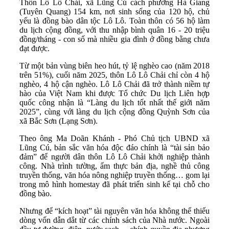
Thôn Lô Lô Chải, xã Lũng Cú cách phường Hà Giang
(Tuyên Quang) 154 km, nơi sinh sống của 120 hộ, chủ
yếu là đồng bào dân tộc Lô Lô. Toàn thôn có 56 hộ làm
du lịch cộng đồng, với thu nhập bình quân 16 - 20 triệu
đồng/tháng - con số mà nhiều gia đình ở đồng bằng chưa
đạt được.
Từ một bản vùng biên heo hút, tỷ lệ nghèo cao (năm 2018
trên 51%), cuối năm 2025, thôn Lô Lô Chải chỉ còn 4 hộ
nghèo, 4 hộ cận nghèo. Lô Lô Chải đã trở thành niềm tự
hào của Việt Nam khi được Tổ chức Du lịch Liên hợp
quốc công nhận là “Làng du lịch tốt nhất thế giới năm
2025”, cùng với làng du lịch cộng đồng Quỳnh Sơn của
xã Bắc Sơn (Lạng Sơn).
Theo ông Ma Doãn Khánh - Phó Chủ tịch UBND xã
Lũng Cú, bản sắc văn hóa độc đáo chính là “tài sản bảo
đảm” để người dân thôn Lô Lô Chải khởi nghiệp thành
công. Nhà trình tường, ẩm thực bản địa, nghề thủ công
truyền thống, văn hóa nông nghiệp truyền thống… gom lại
trong mô hình homestay đã phát triển sinh kế tại chỗ cho
đồng bào.
Nhưng để “kích hoạt” tài nguyên văn hóa không thể thiếu
dòng vốn dẫn dắt từ các chính sách của Nhà nước. Ngoài