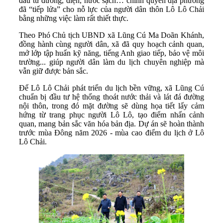
đầu tư đường, điện, nước sạch… chính quyền địa phương
đã “tiếp lửa” cho nỗ lực của người dân thôn Lô Lô Chải
bằng những việc làm rất thiết thực.
Theo Phó Chủ tịch UBND xã Lũng Cú Ma Doãn Khánh,
đồng hành cùng người dân, xã đã quy hoạch cảnh quan,
mở lớp tập huấn kỹ năng, tiếng Anh giao tiếp, bảo vệ môi
trường... giúp người dân làm du lịch chuyên nghiệp mà
vẫn giữ được bản sắc.
Để Lô Lô Chải phát triển du lịch bền vững, xã Lũng Cú
chuẩn bị đầu tư hệ thống thoát nước thải và lát đá đường
nội thôn, trong đó mặt đường sẽ dùng họa tiết lấy cảm
hứng từ trang phục người Lô Lô, tạo điểm nhấn cảnh
quan, mang bản sắc văn hóa bản địa. Dự án sẽ hoàn thành
trước mùa Đông năm 2026 - mùa cao điểm du lịch ở Lô
Lô Chải.