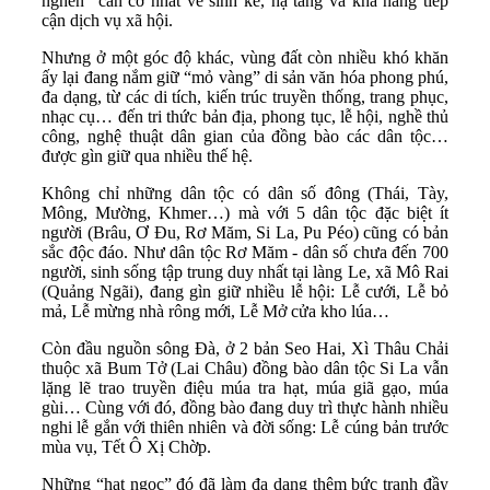
nghẽn” căn cơ nhất về sinh kế, hạ tầng và khả năng tiếp
cận dịch vụ xã hội.
Nhưng ở một góc độ khác, vùng đất còn nhiều khó khăn
ấy lại đang nắm giữ “mỏ vàng” di sản văn hóa phong phú,
đa dạng, từ các di tích, kiến trúc truyền thống, trang phục,
nhạc cụ… đến tri thức bản địa, phong tục, lễ hội, nghề thủ
công, nghệ thuật dân gian của đồng bào các dân tộc…
được gìn giữ qua nhiều thế hệ.
Không chỉ những dân tộc có dân số đông (Thái, Tày,
Mông, Mường, Khmer…) mà với 5 dân tộc đặc biệt ít
người (Brâu, Ơ Đu, Rơ Măm, Si La, Pu Péo) cũng có bản
sắc độc đáo. Như dân tộc Rơ Măm - dân số chưa đến 700
người, sinh sống tập trung duy nhất tại làng Le, xã Mô Rai
(Quảng Ngãi), đang gìn giữ nhiều lễ hội: Lễ cưới, Lễ bỏ
mả, Lễ mừng nhà rông mới, Lễ Mở cửa kho lúa…
Còn đầu nguồn sông Đà, ở 2 bản Seo Hai, Xì Thâu Chải
thuộc xã Bum Tở (Lai Châu) đồng bào dân tộc Si La vẫn
lặng lẽ trao truyền điệu múa tra hạt, múa giã gạo, múa
gùi… Cùng với đó, đồng bào đang duy trì thực hành nhiều
nghi lễ gắn với thiên nhiên và đời sống: Lễ cúng bản trước
mùa vụ, Tết Ô Xị Chờp.
Những “hạt ngọc” đó đã làm đa dạng thêm bức tranh đầy