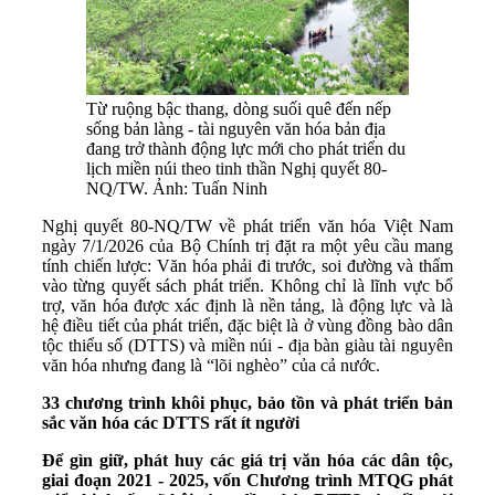
Từ ruộng bậc thang, dòng suối quê đến nếp
sống bản làng - tài nguyên văn hóa bản địa
đang trở thành động lực mới cho phát triển du
lịch miền núi theo tinh thần Nghị quyết 80-
NQ/TW. Ảnh: Tuấn Ninh
Nghị quyết 80-NQ/TW về phát triển văn hóa Việt Nam
ngày 7/1/2026 của Bộ Chính trị đặt ra một yêu cầu mang
tính chiến lược: Văn hóa phải đi trước, soi đường và thấm
vào từng quyết sách phát triển. Không chỉ là lĩnh vực bổ
trợ, văn hóa được xác định là nền tảng, là động lực và là
hệ điều tiết của phát triển, đặc biệt là ở vùng đồng bào dân
tộc thiểu số (DTTS) và miền núi - địa bàn giàu tài nguyên
văn hóa nhưng đang là “lõi nghèo” của cả nước.
33 chương trình khôi phục, bảo tồn và phát triển bản
sắc văn hóa các DTTS rất ít người
Để gìn giữ, phát huy các giá trị văn hóa các dân tộc,
giai đoạn 2021 - 2025, vốn Chương trình MTQG phát