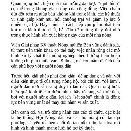
Quan trọng hơn, hiệu quả môi trường đã được "định hình"
cụ thể trong không gian sống của cộng đồng. Việc chấm
dứt đốt rơm rạ giúp bầu không khí trong lành, các kỹ thuật
vi sinh giúp khử mùi hôi chuồng trại và giảm áp lực ô
nhiễm cục bộ. Đây chính là cách tiếp cận giảm phát thải
khí nhà kính thực chất, bắt đầu từ những thay đổi nhỏ
trong thực hành sản xuất hằng ngày của mỗi nhà nông.
Viện Giải pháp Kỹ thuật Nông nghiệp Bền vững đánh giá,
từ thực tiễn triển khai, có thể thấy việc nhân rộng các mô
hình xử lý chất thải nông nghiệp theo hướng tuần hoàn
không chỉ phụ thuộc vào kỹ thuật, mà còn nằm ở cách tiếp
cận phù hợp với người nông dân.
Trước hết, giải pháp phải đơn giản, dễ áp dụng và gắn với
điều kiện thực tế của từng nông hộ, bởi chỉ khi “dễ làm”,
người dân mới sẵn sàng duy trì lâu dài. Quan trọng hơn,
hiệu quả kinh tế cần được nhìn thấy rõ ràng và trực tiếp,
bởi với người nông dân, lợi ích “sát sườn” chính là động
lực bền vững nhất để thay đổi hành vi sản xuất.
Bên cạnh đó, vai trò đồng hành của các tổ chức, đặc biệt
là hệ thống Hội Nông dân và các hộ nòng cốt tại địa
phương, là yếu tố then chốt để tạo niềm tin, lan tỏa mô
hình và hình thành mạng lưới hỗ trợ kỹ thuật.