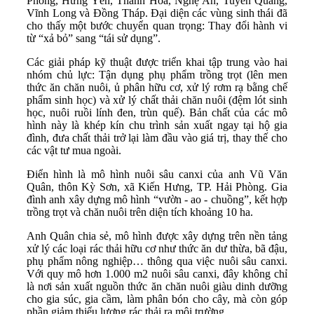
Phòng, Hưng Yên, Thanh Hóa, Nghệ An, Tuyên Quang,
Vĩnh Long và Đồng Tháp. Đại diện các vùng sinh thái đã
cho thấy một bước chuyển quan trọng: Thay đổi hành vi
từ “xả bỏ” sang “tái sử dụng”.
Các giải pháp kỹ thuật được triển khai tập trung vào hai
nhóm chủ lực: Tận dụng phụ phẩm trồng trọt (lên men
thức ăn chăn nuôi, ủ phân hữu cơ, xử lý rơm rạ bằng chế
phẩm sinh học) và xử lý chất thải chăn nuôi (đệm lót sinh
học, nuôi ruồi lính đen, trùn quế). Bản chất của các mô
hình này là khép kín chu trình sản xuất ngay tại hộ gia
đình, đưa chất thải trở lại làm đầu vào giá trị, thay thế cho
các vật tư mua ngoài.
Điển hình là mô hình nuôi sâu canxi của anh Vũ Văn
Quân, thôn Kỳ Sơn, xã Kiến Hưng, TP. Hải Phòng. Gia
đình anh xây dựng mô hình “vườn - ao - chuồng”, kết hợp
trồng trọt và chăn nuôi trên diện tích khoảng 10 ha.
Anh Quân chia sẻ, mô hình được xây dựng trên nền tảng
xử lý các loại rác thải hữu cơ như thức ăn dư thừa, bã đậu,
phụ phẩm nông nghiệp… thông qua việc nuôi sâu canxi.
Với quy mô hơn 1.000 m2 nuôi sâu canxi, đây không chỉ
là nơi sản xuất nguồn thức ăn chăn nuôi giàu dinh dưỡng
cho gia súc, gia cầm, làm phân bón cho cây, mà còn góp
phần giảm thiểu lượng rác thải ra môi trường.