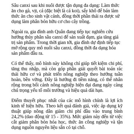
Sâu canxi sau khi nuôi được tận dụng đa dạng: Làm thức
ăn cho gà, vịt, cá (đặc biệt là cá koi), sấy khô để bán làm
thức ăn cho sinh vật cảnh, đồng thời phần thải ra được sử
dụng làm phân bón hữu cơ cho cây trồng.
Ngoài ra, gia đình anh Quân đang tiếp tục nghiên cứu
hướng thủy phân sâu canxi để sản xuất đạm, gia tăng giá
trị sản phẩm. Trong thời gian tới, gia đình dự định tiếp tục
mở rộng quy mô nuôi sâu canxi, đồng thời đa dạng hóa
sản phẩm đầu ra.
Có thể thấy, mô hình này không chỉ giúp tiết kiệm chi phí,
tăng thu nhập, mà còn góp phần giải quyết bài toán rác
thải hữu cơ và phát triển nông nghiệp theo hướng tuần
hoàn, bền vững. Đây là hướng đi tiềm năng, có thể nhân
rộng trong bối cảnh nông nghiệp hiện đại đang ngày càng
chú trọng yếu tố môi trường và hiệu quả dài hạn.
Điểm thuyết phục nhất của các mô hình chính là lợi ích
kinh tế hiện hữu. Theo kết quả đánh giá, việc áp dụng kỹ
thuật giúp nông dân giảm chi phí đầu vào trung bình
24,2% (dao động từ 15 - 35%). Mức giảm này đến từ việc
cắt giảm phân bón hóa học, thức ăn công nghiệp và tận
dụng nguồn nguyên liệu sẵn có tại chỗ.