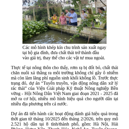
Các mô hình khép kín chu trình sản xuất ngay
tại hộ gia đình, đưa chất thải trở thành đầu
vào giá trị, thay thế cho các vật tư mua ngoài.
Thực tế tại nông thôn cho thấy, rơm rạ bị đốt bỏ, chất thải
chăn nuôi xả thẳng ra môi trường không chỉ gây ô nhiễm
mà còn làm lãng phí nguồn sinh khối khổng lồ. Trước thực
trạng đó, dự án “Tuyên truyền, vận động nông dân xử lý
rác thải” của Viện Giải pháp Kỹ thuật Nông nghiệp Bền
vững - Hội Nông Dân Việt Nam giai đoạn 2021 - 2025 đã
mở ra cơ hội, nhiều mô hình hiệu quả cho người dân tại
nhiều địa phương trên cả nước.
Dự án đã tiến hành các h
oạt động đánh giá hiệu quả trong
thời gian từ tháng 10/2025 đến tháng 2/2026,
trên quy mô
2.521 hộ dân tại 8 tỉnh/thành phố, gồm: Hà Nội, Hải