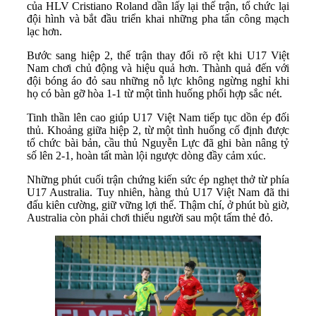
của HLV Cristiano Roland dần lấy lại thế trận, tổ chức lại
đội hình và bắt đầu triển khai những pha tấn công mạch
lạc hơn.
Bước sang hiệp 2, thế trận thay đổi rõ rệt khi U17 Việt
Nam chơi chủ động và hiệu quả hơn. Thành quả đến với
đội bóng áo đỏ sau những nỗ lực không ngừng nghỉ khi
họ có bàn gỡ hòa 1-1 từ một tình huống phối hợp sắc nét.
Tinh thần lên cao giúp U17 Việt Nam tiếp tục dồn ép đối
thủ. Khoảng giữa hiệp 2, từ một tình huống cố định được
tổ chức bài bản, cầu thủ Nguyễn Lực đã ghi bàn nâng tỷ
số lên 2-1, hoàn tất màn lội ngược dòng đầy cảm xúc.
Những phút cuối trận chứng kiến sức ép nghẹt thở từ phía
U17 Australia. Tuy nhiên, hàng thủ U17 Việt Nam đã thi
đấu kiên cường, giữ vững lợi thế. Thậm chí, ở phút bù giờ,
Australia còn phải chơi thiếu người sau một tấm thẻ đỏ.