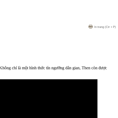
In trang
(Ctr + P)
. Không chỉ là một hình thức tín ngưỡng dân gian, Then còn được