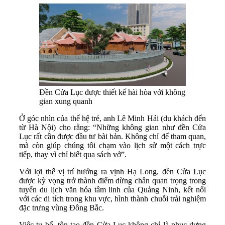
Đền Cửa Lục được thiết kế hài hòa với không
gian xung quanh
Ở góc nhìn của thế hệ trẻ, anh Lê Minh Hải (du khách đến
từ Hà Nội) cho rằng: “Những không gian như đền Cửa
Lục rất cần được đầu tư bài bản. Không chỉ để tham quan,
mà còn giúp chúng tôi chạm vào lịch sử một cách trực
tiếp, thay vì chỉ biết qua sách vở”.
Với lợi thế vị trí hướng ra vịnh Hạ Long, đền Cửa Lục
được kỳ vọng trở thành điểm dừng chân quan trọng trong
tuyến du lịch văn hóa tâm linh của Quảng Ninh, kết nối
với các di tích trong khu vực, hình thành chuỗi trải nghiệm
đặc trưng vùng Đông Bắc.
Việc tu bổ, tôn tạo đền Cửa Lục không chỉ là phục dựng