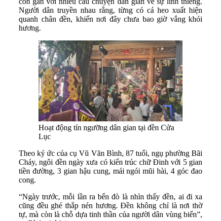
còn gắn với nhiều câu chuyện dân gian về sự linh thiêng.
Người dân truyền nhau rằng, từng có cá heo xuất hiện
quanh chân đền, khiến nơi đây chưa bao giờ vắng khói
hương.
Hoạt động tín ngưỡng dân gian tại đền Cửa
Lục
Theo ký ức của cụ Vũ Văn Bình, 87 tuổi, ngụ phường Bãi
Cháy, ngôi đền ngày xưa có kiến trúc chữ Đinh với 5 gian
tiền đường, 3 gian hậu cung, mái ngói mũi hài, 4 góc đao
cong.
“Ngày trước, mỗi lần ra bến đò là nhìn thấy đền, ai đi xa
cũng đều ghé thắp nén hương. Đền không chỉ là nơi thờ
tự, mà còn là chỗ dựa tinh thần của người dân vùng biển”,