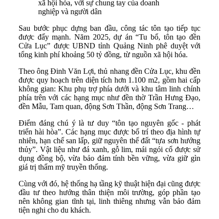
xã hội hóa, với sự chung tay của doanh
nghiệp và người dân
Sau bước phục dựng ban đầu, công tác tôn tạo tiếp tục
được đẩy mạnh. Năm 2025, dự án “Tu bổ, tôn tạo đền
Cửa Lục” được UBND tỉnh Quảng Ninh phê duyệt với
tổng kinh phí khoảng 50 tỷ đồng, từ nguồn xã hội hóa.
Theo ông Đinh Văn Lợi, thủ nhang đền Cửa Lục, khu đền
được quy hoạch trên diện tích hơn 1.100 m2, gồm hai cấp
không gian: Khu phụ trợ phía dưới và khu tâm linh chính
phía trên với các hạng mục như đền thờ Trần Hưng Đạo,
đền Mẫu, Tam quan, động Sơn Thần, động Sơn Trang…
Điểm đáng chú ý là tư duy “tôn tạo nguyên gốc - phát
triển hài hòa”. Các hạng mục được bố trí theo địa hình tự
nhiên, hạn chế san lấp, giữ nguyên thế đất “tựa sơn hướng
thủy”. Vật liệu như đá xanh, gỗ lim, mái ngói cổ được sử
dụng đồng bộ, vừa bảo đảm tính bền vững, vừa giữ gìn
giá trị thẩm mỹ truyền thống.
Cùng với đó, hệ thống hạ tầng kỹ thuật hiện đại cũng được
đầu tư theo hướng thân thiện môi trường, góp phần tạo
nên không gian tĩnh tại, linh thiêng nhưng vẫn bảo đảm
tiện nghi cho du khách.