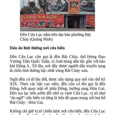
Đền Cửa Lục nằm trên địa bàn phường Bãi
Cháy (Quảng Ninh)
Dấu ấn linh thiêng nơi cửa biển
Đền Cửa Lục còn gọi là đền Bãi Cháy, thờ Hưng Đạo
Vương Trần Quốc Tuấn, vị Anh hùng dân tộc gắn với hào
khí Đông A. Từ lâu, nơi đây được người dân truyền tụng
là chốn linh thiêng bậc nhất vùng Bãi Cháy xưa.
Ngôi đền có từ lâu đời, được xây dựng quy mô vào thế kỷ
XIX. Theo các bậc cao niên, đền còn có tên gọi là đền
Đông, bởi quay mặt về phía Đông, hướng sang Hòn Gai.
Đền tọa lạc trên sườn đồi nhô ra vịnh Cửa Lục, vị trí như
“án ngữ” cửa biển và từng là bến đò quan trọng nối hai bờ
Bãi Cháy - Hòn Gai.
Không chỉ giữ vị trí chiến lược nơi cửa biển, đền Cửa Lục