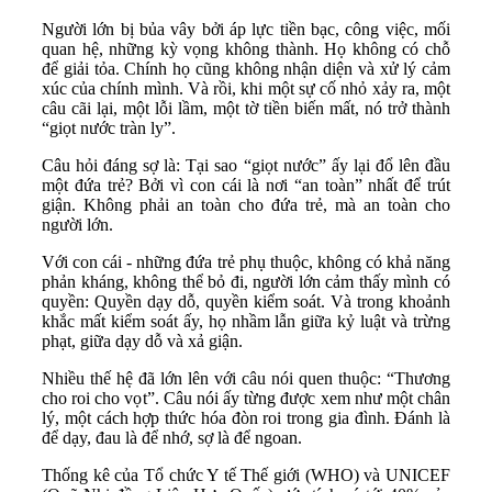
Người lớn bị bủa vây bởi áp lực tiền bạc, công việc, mối
quan hệ, những kỳ vọng không thành. Họ không có chỗ
để giải tỏa. Chính họ cũng không nhận diện và xử lý cảm
xúc của chính mình. Và rồi, khi một sự cố nhỏ xảy ra, một
câu cãi lại, một lỗi lầm, một tờ tiền biến mất, nó trở thành
“giọt nước tràn ly”.
Câu hỏi đáng sợ là: Tại sao “giọt nước” ấy lại đổ lên đầu
một đứa trẻ? Bởi vì con cái là nơi “an toàn” nhất để trút
giận. Không phải an toàn cho đứa trẻ, mà an toàn cho
người lớn.
Với con cái - những đứa trẻ phụ thuộc, không có khả năng
phản kháng, không thể bỏ đi, người lớn cảm thấy mình có
quyền: Quyền dạy dỗ, quyền kiểm soát. Và trong khoảnh
khắc mất kiểm soát ấy, họ nhầm lẫn giữa kỷ luật và trừng
phạt, giữa dạy dỗ và xả giận.
Nhiều thế hệ đã lớn lên với câu nói quen thuộc: “Thương
cho roi cho vọt”. Câu nói ấy từng được xem như một chân
lý, một cách hợp thức hóa đòn roi trong gia đình. Đánh là
để dạy, đau là để nhớ, sợ là để ngoan.
Thống kê của Tổ chức Y tế Thế giới (WHO) và UNICEF