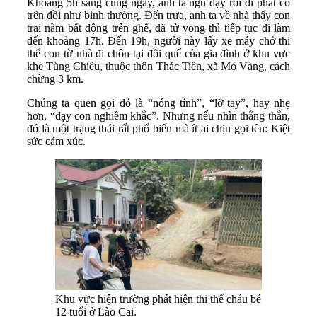
Khoảng 5h sáng cùng ngày, anh ta ngủ dậy rồi đi phát cỏ
trên đồi như bình thường. Đến trưa, anh ta về nhà thấy con
trai nằm bất động trên ghế, đã tử vong thì tiếp tục đi làm
đến khoảng 17h. Đến 19h, người này lấy xe máy chở thi
thể con từ nhà đi chôn tại đồi quế của gia đình ở khu vực
khe Tùng Chiêu, thuộc thôn Thác Tiên, xã Mỏ Vàng, cách
chừng 3 km.
Chúng ta quen gọi đó là “nóng tính”, “lỡ tay”, hay nhẹ
hơn, “dạy con nghiêm khắc”. Nhưng nếu nhìn thẳng thắn,
đó là một trạng thái rất phổ biến mà ít ai chịu gọi tên: Kiệt
sức cảm xúc.
Khu vực hiện trường phát hiện thi thể cháu bé
12 tuổi ở Lào Cai.