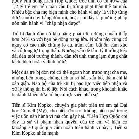
(Quỹ Nhi đồng Liên Hợp Quốc) ước tính có tới 40% của
1,2 tỷ trẻ em trên toàn cầu bị trừng phạt thân thể tại nhà.
Nhiều bậc cha mẹ biện minh cho hành vi này là vì họ từng
được nuôi dạy bằng đòn roi, hoặc coi đây là phương pháp
uốn nắn hành vi "chấp nhận được".
Trẻ bị đánh đòn có khả năng phát triển đúng chuẩn thấp
hơn 24% so với bạn bè đồng trang lứa. Nhóm này cũng có
nguy cơ cao mắc chứng lo âu, trầm cảm, bất ổn cảm xúc
và có lòng tự trọng thấp. Những vấn đề tâm lý thường kéo
dài đến tuổi trưởng thành, dẫn tới tình trạng lạm dụng chất
kích thích hoặc ý định tự tử.
Một đứa trẻ bị đòn roi có thể ngoan hơn trước mặt cha mẹ,
nhưng bên trong, chúng tích tụ sợ hãi, xấu hổ, thậm chí là
oán giận. Não bộ của trẻ khi bị bạo lực việc tiếp nhận và
xử lý thông tin bị tê liệt. Nói cách khác, trong khoảnh khắc
bị đánh khiến đứa trẻ học được việc phải sợ.
Tiến sĩ Kim Kopko, chuyên gia phát triển trẻ em tại Đại
học Cornell (Mỹ), cho biết, đòn roi không hiệu quả trong
việc uốn nắn hành vi mà còn gây hại. "Liên Hợp Quốc coi
đây là sự vi phạm nhân quyền của trẻ em và hiện có
khoảng 70 quốc gia cấm hoàn toàn hành vi này", Tiến sĩ
Kim Kopko nhấn mạnh.