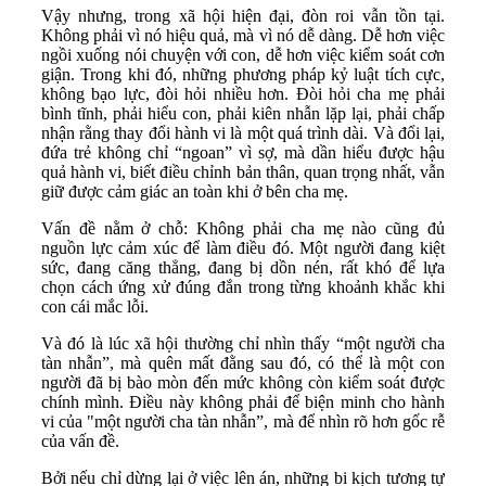
Vậy nhưng, trong xã hội hiện đại, đòn roi vẫn tồn tại.
Không phải vì nó hiệu quả, mà vì nó dễ dàng. Dễ hơn việc
ngồi xuống nói chuyện với con, dễ hơn việc kiểm soát cơn
giận. Trong khi đó, những phương pháp kỷ luật tích cực,
không bạo lực, đòi hỏi nhiều hơn. Đòi hỏi cha mẹ phải
bình tĩnh, phải hiểu con, phải kiên nhẫn lặp lại, phải chấp
nhận rằng thay đổi hành vi là một quá trình dài. Và đổi lại,
đứa trẻ không chỉ “ngoan” vì sợ, mà dần hiểu được hậu
quả hành vi, biết điều chỉnh bản thân, quan trọng nhất, vẫn
giữ được cảm giác an toàn khi ở bên cha mẹ.
Vấn đề nằm ở chỗ: Không phải cha mẹ nào cũng đủ
nguồn lực cảm xúc để làm điều đó. Một người đang kiệt
sức, đang căng thẳng, đang bị dồn nén, rất khó để lựa
chọn cách ứng xử đúng đắn trong từng khoảnh khắc khi
con cái mắc lỗi.
Và đó là lúc xã hội thường chỉ nhìn thấy “một người cha
tàn nhẫn”, mà quên mất đằng sau đó, có thể là một con
người đã bị bào mòn đến mức không còn kiểm soát được
chính mình. Điều này không phải để biện minh cho hành
vi của "một người cha tàn nhẫn”, mà để nhìn rõ hơn gốc rễ
của vấn đề.
Bởi nếu chỉ dừng lại ở việc lên án, những bi kịch tương tự