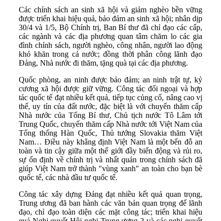
Các chính sách an sinh xã hội và giảm nghèo bền vững
được triển khai hiệu quả, bảo đảm an sinh xã hội; nhân dịp
30/4 và 1/5, Bộ Chính trị, Ban Bí thư đã chỉ đạo các cấp,
các ngành và các địa phương quan tâm chăm lo các gia
đình chính sách, người nghèo, công nhân, người lao động
khó khăn trong cả nước; đồng thời phân công lãnh đạo
Đảng, Nhà nước đi thăm, tặng quà tại các địa phương.
Quốc phòng, an ninh được bảo đảm; an ninh trật tự, kỷ
cương xã hội được giữ vững. Công tác đối ngoại và hợp
tác quốc tế đạt nhiều kết quả, tiếp tục củng cố, nâng cao vị
thế, uy tín của đất nước, đặc biệt là với chuyến thăm cấp
Nhà nước của Tổng Bí thư, Chủ tịch nước Tô Lâm tới
Trung Quốc, chuyến thăm cấp Nhà nước tới Việt Nam của
Tổng thống Hàn Quốc, Thủ tướng Slovakia thăm Việt
Nam… Điều này khẳng định Việt Nam là một bến đỗ an
toàn và tin cậy giữa một thế giới đầy biến động và rủi ro,
sự ổn định về chính trị và nhất quán trong chính sách đã
giúp Việt Nam trở thành "vùng xanh" an toàn cho bạn bè
quốc tế, các nhà đầu tư quốc tế.
Công tác xây dựng Đảng đạt nhiều kết quả quan trọng,
Trung ương đã ban hành các văn bản quan trọng để lãnh
đạo, chỉ đạo toàn diện các mặt công tác; triển khai hiệu
quả Nghị quyết Hội nghị Trung ương 2 và các nghị quyết