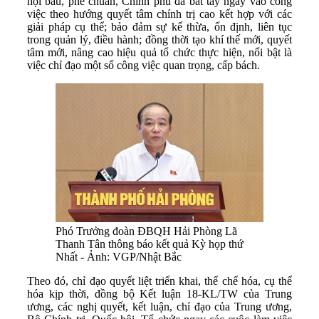
hội bầu, phê chuẩn, Chính phủ đã bắt tay ngay vào công
việc theo hướng quyết tâm chính trị cao kết hợp với các
giải pháp cụ thể; bảo đảm sự kế thừa, ổn định, liên tục
trong quản lý, điều hành; đồng thời tạo khí thế mới, quyết
tâm mới, nâng cao hiệu quả tổ chức thực hiện, nổi bật là
việc chỉ đạo một số công việc quan trọng, cấp bách.
Phó Trưởng đoàn ĐBQH Hải Phòng Lã
Thanh Tân thông báo kết quả Kỳ họp thứ
Nhất - Ảnh: VGP/Nhật Bắc
Theo đó, chỉ đạo quyết liệt triển khai, thể chế hóa, cụ thể
hóa kịp thời, đồng bộ Kết luận 18-KL/TW của Trung
ương, các nghị quyết, kết luận, chỉ đạo của Trung ương,