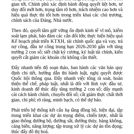
gian tới, Chính phủ xác định hành động quyết liệt hơn, tư
duy đổi mới hơn, trọng tâm rõ hơn, trách nhiệm cao hơn và
hiệu quả thực thi tốt hơn trong triển khai các chủ trương,
chính sách của Đảng, Nhà nước.
Theo đó, quyết tâm giữ vững ổn định kinh tế vĩ mô, kiểm
soát lạm phát, bảo đảm các cân đối lớn; thực hiện hiệu quả
Kế hoạch phát triển KTXH, tài chính quốc gia và vay, trả
nợ công, đầu tư công trung hạn 2026-2030 gắn với tăng
trưởng 2 con số; siết chặt kỷ cương, kỷ luật tài chính, kiên
quyết cắt giảm các khoản chi không cần thiết.
Đẩy nhanh tiến độ soạn thảo, ban hành các văn bản quy
định chi tiết, hướng dẫn thi hành luật, nghị quyết được
Quốc hội thông qua. Đẩy nhanh việc tổng rà soát, hoàn
thiện thể chế, pháp luật, nhất là đối với lĩnh vực đầu tư,
kinh doanh để thúc đẩy tăng trưởng 2 con số; đẩy mạnh
cải cách hành chính, chuyển đổi số; cắt giảm thực chất thời
gian, chi phí; rõ ràng, minh bạch, có thể dự báo.
Phát triển hệ thống kết cấu hạ tầng đồng bộ, hiện đại, tập
trung triển khai các dự án trọng điểm, chiến lược, nhất là
giao thông đường bộ, đường sắt, đường thủy, hàng không,
cảng biển, năng lượng; tập trung xử lý các dự án tồn đọng;
thúc đẩy đô thị hoá.