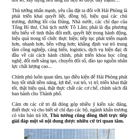
Thủ tướng nhấn mạnh, yêu cầu đặt ra đối với Hải Phòng là
phải triển khai quyết liệt, đồng bộ, hiệu quả các chủ
trương, đường lối của Đảng, Nhà nước, các chỉ đạo của
Tổng Bí thư, Chủ tịch nước Tô Lâm; phải là địa phương
tiêu biểu về tinh thần đổi mới, quyết liệt trong hành động,
hiệu quả trong tổ chức thực hiện; tiếp tục phát triển mạnh
hơn, nhanh hơn, bền vững hơn; khẳng định vai trò trung
tâm công nghiệp, cảng biển, logistics, dịch vụ hiện đại; đi
đầu về cải cách hành chính, phát triển khoa học công
nghệ, đổi mới sáng tạo, chuyển đổi số, đào tạo nguồn nhân
lực chất lượng cao...
Chính phủ luôn quan tâm, tạo điều kiện để Hải Phòng phát
huy tốt nhất tiềm năng, lợi thế, vai trò, vị trí; triển khai thật
tốt, thật hiệu quả, thật thực chất các cơ chế, chính sách đã
ban hành cho Thành phố.
Cảm ơn các cử tri đã đóng góp nhiều ý kiến xác đáng,
thiết thực và cho biết sẽ chỉ đạo các bộ, ngành khẩn trương
có văn bản trả lời,
Thủ tướng cũng đồng thời trực tiếp
giải đáp một số nội dung được nhiều cử tri quan tâm.