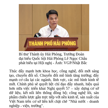
Bí thư Thành ủy Hải Phòng, Trưởng Đoàn
đại biểu Quốc hội Hải Phòng Lê Ngọc Châu
phát biểu tại Hội nghị - Ảnh: VGP/Nhật Bắc
Thúc đẩy mạnh hơn khoa học, công nghệ, đổi mới sáng
tạo, chuyển đổi số. Chuyển đổi mô hình tăng trưởng; đẩy
mạnh cơ cấu lại các ngành, lĩnh vực, các mô hình kinh tế
mới. Chính phủ sẽ quyết liệt chỉ đạo đẩy nhanh, hiệu quả
hơn nữa việc triển khai Nghị quyết 57 – xây dựng cơ sở
dữ liệu, kết nối liên thông đồng bộ; công nghệ lõi, sản
phẩm chiến lược gắn trực tiếp với nền kinh tế, sản xuất của
Việt Nam trên cơ sở liên kết chặt chẽ "Nhà nước - doanh
nghiệp - viện, trường".