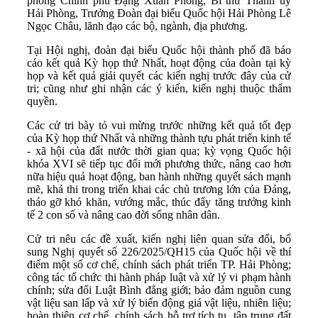
phòng Chính phủ Đặng Xuân Phong, Bí thư Thành ủy
Hải Phòng, Trưởng Đoàn đại biểu Quốc hội Hải Phòng Lê
Ngọc Châu, lãnh đạo các bộ, ngành, địa phương.
Tại Hội nghị, đoàn đại biểu Quốc hội thành phố đã báo
cáo kết quả Kỳ họp thứ Nhất, hoạt động của đoàn tại kỳ
họp và kết quả giải quyết các kiến nghị trước đây của cử
tri; cũng như ghi nhận các ý kiến, kiến nghị thuộc thẩm
quyền.
Các cử tri bày tỏ vui mừng trước những kết quả tốt đẹp
của Kỳ họp thứ Nhất và những thành tựu phát triển kinh tế
- xã hội của đất nước thời gian qua; kỳ vọng Quốc hội
khóa XVI sẽ tiếp tục đổi mới phương thức, nâng cao hơn
nữa hiệu quả hoạt động, ban hành những quyết sách mạnh
mẽ, khả thi trong triển khai các chủ trương lớn của Đảng,
tháo gỡ khó khăn, vướng mắc, thúc đẩy tăng trưởng kinh
tế 2 con số và nâng cao đời sống nhân dân.
Cử tri nêu các đề xuất, kiến nghị liên quan sửa đổi, bổ
sung Nghị quyết số 226/2025/QH15 của Quốc hội về thí
điểm một số cơ chế, chính sách phát triển TP. Hải Phòng;
công tác tổ chức thi hành pháp luật và xử lý vi phạm hành
chính; sửa đổi Luật Bình đẳng giới; bảo đảm nguồn cung
vật liệu san lấp và xử lý biến động giá vật liệu, nhiên liệu;
hoàn thiện cơ chế, chính sách hỗ trợ tích tụ, tập trung đất