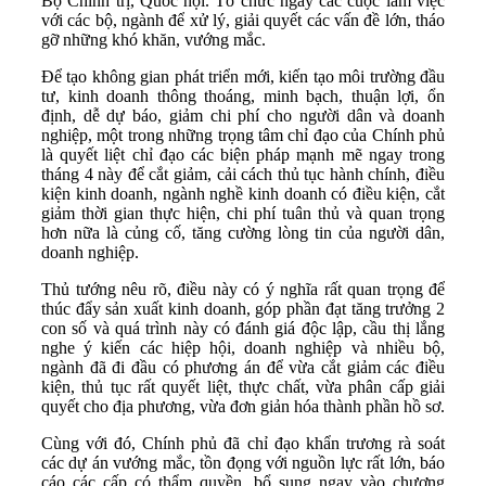
Bộ Chính trị, Quốc hội. Tổ chức ngay các cuộc làm việc
với các bộ, ngành để xử lý, giải quyết các vấn đề lớn, tháo
gỡ những khó khăn, vướng mắc.
Để tạo không gian phát triển mới, kiến tạo môi trường đầu
tư, kinh doanh thông thoáng, minh bạch, thuận lợi, ổn
định, dễ dự báo, giảm chi phí cho người dân và doanh
nghiệp, một trong những trọng tâm chỉ đạo của Chính phủ
là quyết liệt chỉ đạo các biện pháp mạnh mẽ ngay trong
tháng 4 này để cắt giảm, cải cách thủ tục hành chính, điều
kiện kinh doanh, ngành nghề kinh doanh có điều kiện, cắt
giảm thời gian thực hiện, chi phí tuân thủ và quan trọng
hơn nữa là củng cố, tăng cường lòng tin của người dân,
doanh nghiệp.
Thủ tướng nêu rõ, điều này có ý nghĩa rất quan trọng để
thúc đẩy sản xuất kinh doanh, góp phần đạt tăng trưởng 2
con số và quá trình này có đánh giá độc lập, cầu thị lắng
nghe ý kiến các hiệp hội, doanh nghiệp và nhiều bộ,
ngành đã đi đầu có phương án để vừa cắt giảm các điều
kiện, thủ tục rất quyết liệt, thực chất, vừa phân cấp giải
quyết cho địa phương, vừa đơn giản hóa thành phần hồ sơ.
Cùng với đó, Chính phủ đã chỉ đạo khẩn trương rà soát
các dự án vướng mắc, tồn đọng với nguồn lực rất lớn, báo
cáo các cấp có thẩm quyền, bổ sung ngay vào chương