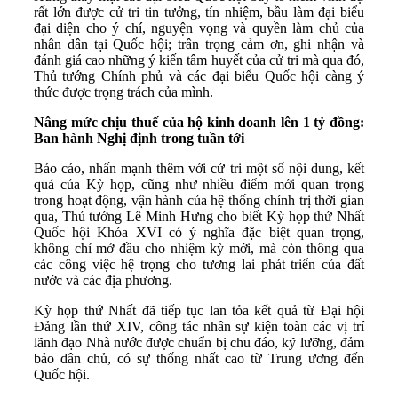
rất lớn được cử tri tin tưởng, tín nhiệm, bầu làm đại biểu
đại diện cho ý chí, nguyện vọng và quyền làm chủ của
nhân dân tại Quốc hội; trân trọng cảm ơn, ghi nhận và
đánh giá cao những ý kiến tâm huyết của cử tri mà qua đó,
Thủ tướng Chính phủ và các đại biểu Quốc hội càng ý
thức được trọng trách của mình.
Nâng mức chịu thuế của hộ kinh doanh lên 1 tỷ đồng:
Ban hành Nghị định trong tuần tới
Báo cáo, nhấn mạnh thêm với cử tri một số nội dung, kết
quả của Kỳ họp, cũng như nhiều điểm mới quan trọng
trong hoạt động, vận hành của hệ thống chính trị thời gian
qua, Thủ tướng Lê Minh Hưng cho biết Kỳ họp thứ Nhất
Quốc hội Khóa XVI có ý nghĩa đặc biệt quan trọng,
không chỉ mở đầu cho nhiệm kỳ mới, mà còn thông qua
các công việc hệ trọng cho tương lai phát triển của đất
nước và các địa phương.
Kỳ họp thứ Nhất đã tiếp tục lan tỏa kết quả từ Đại hội
Đảng lần thứ XIV, công tác nhân sự kiện toàn các vị trí
lãnh đạo Nhà nước được chuẩn bị chu đáo, kỹ lưỡng, đảm
bảo dân chủ, có sự thống nhất cao từ Trung ương đến
Quốc hội.