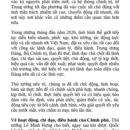
vào kỷ nguyên phát triển mới, cả hệ thống chính trị, từ
Trung ương tới địa phương đã vào cuộc rất chủ động với
tinh thần trách nhiệm rất cao, chuyển động rất nhanh, dù
nơi này nơi khác vẫn có những điểm cần quan tâm hơn
nữa.
Trong những tháng đầu năm 2026, tình hình thế giới tiếp
tục diễn biến nhanh, phức tạp, khó lường, tác động trực
tiếp và rất nhanh tới Việt Nam, đặt ra yêu cầu rất cao đối
với công tác lãnh đạo, quản lý, điều hành. Trung ương
Đảng, Bộ Chính trị, Ban Bí thư, lãnh đạo chủ chốt đã lãnh
đạo, chỉ đạo sát sao, quyết liệt, chủ động, xử lý kịp thời,
hiệu quả các vấn đề đột xuất, phát sinh; quyết định nhiều
chủ trương lớn, thể hiện rõ vai trò lãnh đạo toàn diện của
Đảng trên tất cả các lĩnh vực.
Thủ tướng nêu rõ, chúng ta đã rất chủ động, linh hoạt,
bám sát thực tiễn để có chính sách phù hợp, nhanh chóng,
kịp thời, tổ chức thực hiện quyết liệt và có hiệu quả; bảo
đảm vừa ổn định, vừa phát triển; giảm thiểu cú sốc, tác
động tiêu cực từ bối cảnh, tình hình, vừa giải quyết tốt yêu
cầu trước mắt, vừa chăm lo mục tiêu lâu dài.
Về hoạt động, chỉ đạo, điều hành của Chính phủ
, Thủ
tướng Lê Minh Hưng cho biết, ngay sau khi được Quốc