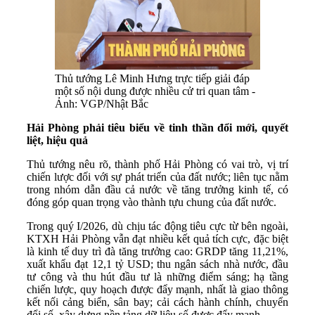
Thủ tướng Lê Minh Hưng trực tiếp giải đáp
một số nội dung được nhiều cử tri quan tâm -
Ảnh: VGP/Nhật Bắc
Hải Phòng phải tiêu biểu về tinh thần đổi mới, quyết
liệt, hiệu quả
Thủ tướng nêu rõ, thành phố Hải Phòng có vai trò, vị trí
chiến lược đối với sự phát triển của đất nước; liên tục nằm
trong nhóm dẫn đầu cả nước về tăng trưởng kinh tế, có
đóng góp quan trọng vào thành tựu chung của đất nước.
Trong quý I/2026, dù chịu tác động tiêu cực từ bên ngoài,
KTXH Hải Phòng vẫn đạt nhiều kết quả tích cực, đặc biệt
là kinh tế duy trì đà tăng trưởng cao: GRDP tăng 11,21%,
xuất khẩu đạt 12,1 tỷ USD; thu ngân sách nhà nước, đầu
tư công và thu hút đầu tư là những điểm sáng; hạ tầng
chiến lược, quy hoạch được đẩy mạnh, nhất là giao thông
kết nối cảng biển, sân bay; cải cách hành chính, chuyển
đổi số, xây dựng nền tảng dữ liệu số được đẩy mạnh…