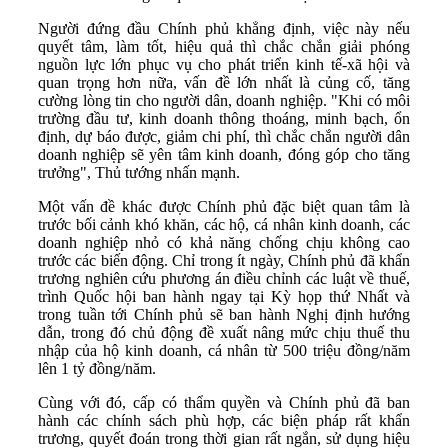
Người đứng đầu Chính phủ khẳng định, việc này nếu
quyết tâm, làm tốt, hiệu quả thì chắc chắn giải phóng
nguồn lực lớn phục vụ cho phát triển kinh tế-xã hội và
quan trọng hơn nữa, vấn đề lớn nhất là củng cố, tăng
cường lòng tin cho người dân, doanh nghiệp. "Khi có môi
trường đầu tư, kinh doanh thông thoáng, minh bạch, ổn
định, dự báo được, giảm chi phí, thì chắc chắn người dân
doanh nghiệp sẽ yên tâm kinh doanh, đóng góp cho tăng
trưởng", Thủ tướng nhấn mạnh.
Một vấn đề khác được Chính phủ đặc biệt quan tâm là
trước bối cảnh khó khăn, các hộ, cá nhân kinh doanh, các
doanh nghiệp nhỏ có khả năng chống chịu không cao
trước các biến động. Chỉ trong ít ngày, Chính phủ đã khẩn
trương nghiên cứu phương án điều chỉnh các luật về thuế,
trình Quốc hội ban hành ngay tại Kỳ họp thứ Nhất và
trong tuần tới Chính phủ sẽ ban hành Nghị định hướng
dẫn, trong đó chủ động đề xuất nâng mức chịu thuế thu
nhập của hộ kinh doanh, cá nhân từ 500 triệu đồng/năm
lên 1 tỷ đồng/năm.
Cùng với đó, cấp có thẩm quyền và Chính phủ đã ban
hành các chính sách phù hợp, các biện pháp rất khẩn
trương, quyết đoán trong thời gian rất ngắn, sử dụng hiệu