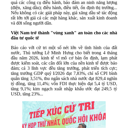
quả các công cụ điều hành, bảo đảm an ninh năng lượng
(điện, xăng dầu); điều hành, điều tiết, ổn định thị trường...
Nếu không có các giải pháp này, giá xăng dầu sẽ tác động
rất lớn tới giá cả các mặt hàng khác, sản xuất kinh doanh
và đời sống người dân.
Việt Nam trở thành "vùng xanh" an toàn cho các nhà
đầu tư quốc tế
Báo cáo với cử tri một số nét lớn về tình hình của đất
nước, Thủ tướng Lê Minh Hưng cho biết trong 4 tháng
đầu năm 2026, kinh tế vĩ mô cơ bản ổn định, lạm phát
được kiểm soát, các cân đối lớn của nền kinh tế được bảo
đảm; cả 3 lĩnh vực đều tăng trưởng, phát triển tích cực;
tăng trưởng GDP quý I/2026 đạt 7,83%, chỉ số CPI bình
quân tăng 3,51%, thu ngân sách nhà nước đạt 829,4 nghìn
tỷ đồng, tăng 11,4%; vốn FDI thực hiện đạt 5,4 tỷ USD,
tăng 9,1%; kim ngạch xuất nhập khẩu ước đạt 249,5 tỷ
USD, tăng 23%...