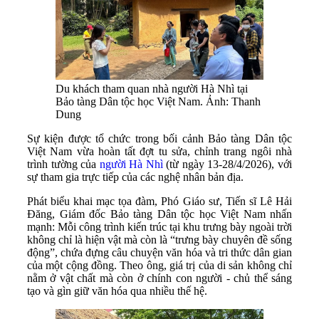
Du khách tham quan nhà người Hà Nhì tại
Bảo tàng Dân tộc học Việt Nam. Ảnh: Thanh
Dung
Sự kiện được tổ chức trong bối cảnh Bảo tàng Dân tộc
Việt Nam vừa hoàn tất đợt tu sửa, chỉnh trang ngôi nhà
trình tường của
người Hà Nhì
(từ ngày 13-28/4/2026), với
sự tham gia trực tiếp của các nghệ nhân bản địa.
Phát biểu khai mạc tọa đàm, Phó Giáo sư, Tiến sĩ Lê Hải
Đăng, Giám đốc Bảo tàng Dân tộc học Việt Nam nhấn
mạnh: Mỗi công trình kiến trúc tại khu trưng bày ngoài trời
không chỉ là hiện vật mà còn là “trưng bày chuyên đề sống
động”, chứa đựng câu chuyện văn hóa và tri thức dân gian
của một cộng đồng. Theo ông, giá trị của di sản không chỉ
nằm ở vật chất mà còn ở chính con người - chủ thể sáng
tạo và gìn giữ văn hóa qua nhiều thế hệ.