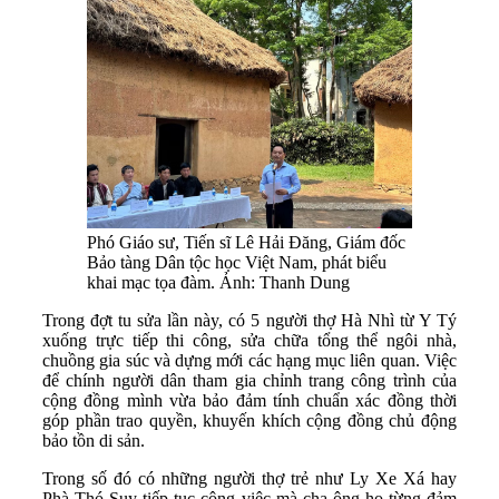
Phó Giáo sư, Tiến sĩ Lê Hải Đăng, Giám đốc
Bảo tàng Dân tộc học Việt Nam, phát biểu
khai mạc tọa đàm. Ảnh: Thanh Dung
Trong đợt tu sửa lần này, có 5 người thợ Hà Nhì từ Y Tý
xuống trực tiếp thi công, sửa chữa tổng thể ngôi nhà,
chuồng gia súc và dựng mới các hạng mục liên quan. Việc
để chính người dân tham gia chỉnh trang công trình của
cộng đồng mình vừa bảo đảm tính chuẩn xác đồng thời
góp phần trao quyền, khuyến khích cộng đồng chủ động
bảo tồn di sản.
Trong số đó có những người thợ trẻ như Ly Xe Xá hay
Phà Thó Suy tiếp tục công việc mà cha ông họ từng đảm