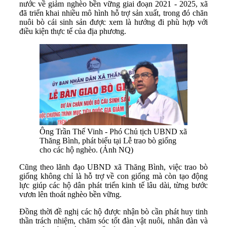
nước về giảm nghèo bền vững giai đoạn 2021 - 2025, xã
đã triển khai nhiều mô hình hỗ trợ sản xuất, trong đó chăn
nuôi bò cái sinh sản được xem là hướng đi phù hợp với
điều kiện thực tế của địa phương.
Ông Trần Thế Vinh - Phó Chủ tịch UBND xã
Thăng Bình, phát biểu tại Lễ trao bò giống
cho các hộ nghèo. (Ảnh NQ)
Cũng theo lãnh đạo UBND xã Thăng Bình, việc trao bò
giống không chỉ là hỗ trợ về con giống mà còn tạo động
lực giúp các hộ dân phát triển kinh tế lâu dài, từng bước
vươn lên thoát nghèo bền vững.
Đồng thời đề nghị các hộ được nhận bò cần phát huy tinh
thần trách nhiệm, chăm sóc tốt đàn vật nuôi, nhân đàn và