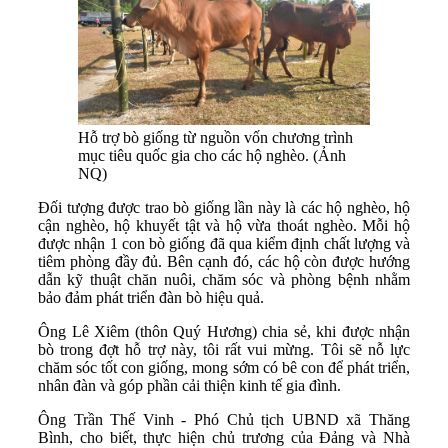
Hỗ trợ bò giống từ nguồn vốn chương trình
mục tiêu quốc gia cho các hộ nghèo. (Ảnh
NQ)
Đối tượng được trao bò giống lần này là các hộ nghèo, hộ
cận nghèo, hộ khuyết tật và hộ vừa thoát nghèo. Mỗi hộ
được nhận 1 con bò giống đã qua kiểm định chất lượng và
tiêm phòng đầy đủ. Bên cạnh đó, các hộ còn được hướng
dẫn kỹ thuật chăn nuôi, chăm sóc và phòng bệnh nhằm
bảo đảm phát triển đàn bò hiệu quả.
Ông Lê Xiêm (thôn Quý Hương) chia sẻ, khi được nhận
bò trong đợt hỗ trợ này, tôi rất vui mừng. Tôi sẽ nỗ lực
chăm sóc tốt con giống, mong sớm có bê con để phát triển,
nhân đàn và góp phần cải thiện kinh tế gia đình.
Ông Trần Thế Vinh - Phó Chủ tịch UBND xã Thăng
Bình, cho biết, thực hiện chủ trương của Đảng và Nhà