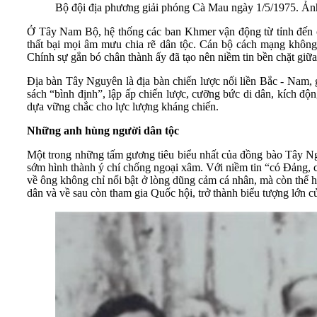
Bộ đội địa phương giải phóng Cà Mau ngày 1/5/1975. 
Ở Tây Nam Bộ, hệ thống các ban Khmer vận động từ tỉnh đến c
thất bại mọi âm mưu chia rẽ dân tộc. Cán bộ cách mạng không 
Chính sự gắn bó chân thành ấy đã tạo nên niềm tin bền chặt giữ
Địa bàn Tây Nguyên là địa bàn chiến lược nối liền Bắc - Nam, 
sách “bình định”, lập ấp chiến lược, cưỡng bức di dân, kích độ
dựa vững chắc cho lực lượng kháng chiến.
Những anh hùng người dân tộc
Một trong những tấm gương tiêu biểu nhất của đồng bào Tây Ngu
sớm hình thành ý chí chống ngoại xâm. Với niềm tin “có Đảng, 
về ông không chỉ nổi bật ở lòng dũng cảm cá nhân, mà còn thể
dân và về sau còn tham gia Quốc hội, trở thành biểu tượng lớn