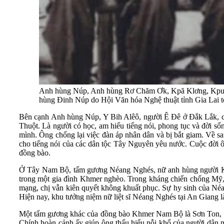
Anh hùng Núp, Anh hùng Rơ Chăm Ơk, Kpă Klơng, Kpuih Th
hùng Đinh Núp do Hội Văn hóa Nghệ thuật tỉnh Gia Lai t
Bên cạnh Anh hùng Núp, Y Bih Alêô, người Ê Đê ở Đắk Lắk, cũ
Thuột. Là người có học, am hiểu tiếng nói, phong tục và đời 
mình. Ông chống lại việc đàn áp nhân dân và bị bắt giam. Về sau
cho tiếng nói của các dân tộc Tây Nguyên yêu nước. Cuộc đời ô
đồng bào.
Ở Tây Nam Bộ, tấm gương Néang Nghés, nữ anh hùng người Khm
trong một gia đình Khmer nghèo. Trong kháng chiến chống Mỹ, ch
mạng, chị vẫn kiên quyết không khuất phục. Sự hy sinh của Néa
Hiện nay, khu tưởng niệm nữ liệt sĩ Néang Nghés tại An Giang l
Một tấm gương khác của đồng bào Khmer Nam Bộ là Sơn Ton, ngườ
Chính hoàn cảnh ấy giúp ông thấu hiểu nỗi khổ của người dân 