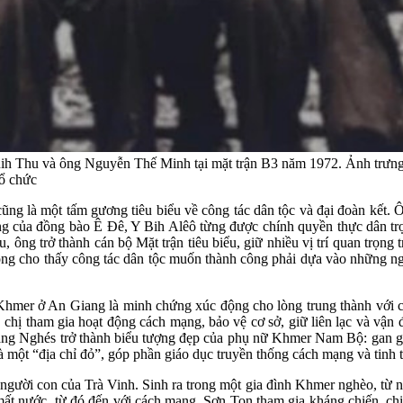
u và ông Nguyễn Thế Minh tại mặt trận B3 năm 1972. Ảnh trưng bày 
ổ chức
ng là một tấm gương tiêu biểu về công tác dân tộc và đại đoàn kết.
sống của đồng bào Ê Đê, Y Bih Alêô từng được chính quyền thực dân t
, ông trở thành cán bộ Mặt trận tiêu biểu, giữ nhiều vị trí quan trọ
ng cho thấy công tác dân tộc muốn thành công phải dựa vào những ngườ
er ở An Giang là minh chứng xúc động cho lòng trung thành với cá
ị tham gia hoạt động cách mạng, bảo vệ cơ sở, giữ liên lạc và vận độ
ng Nghés trở thành biểu tượng đẹp của phụ nữ Khmer Nam Bộ: gan góc,
à một “địa chỉ đỏ”, góp phần giáo dục truyền thống cách mạng và tinh
i con của Trà Vinh. Sinh ra trong một gia đình Khmer nghèo, từ nhỏ 
mất nước, từ đó đến với cách mạng. Sơn Ton tham gia kháng chiến, c