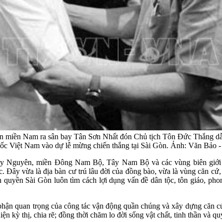
dân miền Nam ra sân bay Tân Sơn Nhất đón Chủ tịch Tôn Đức Thắng 
uốc Việt Nam vào dự lễ mừng chiến thắng tại Sài Gòn. Ảnh: Văn Bả
 Tây Nguyên, miền Đông Nam Bộ, Tây Nam Bộ và các vùng biên giới 
 vừa là địa bàn cư trú lâu đời của đồng bào, vừa là vùng căn cứ, hà
h quyền Sài Gòn luôn tìm cách lợi dụng vấn đề dân tộc, tôn giáo, pho
hận quan trọng của công tác vận động quần chúng và xây dựng căn cứ 
ện kỳ thị, chia rẽ; đồng thời chăm lo đời sống vật chất, tinh thần và q