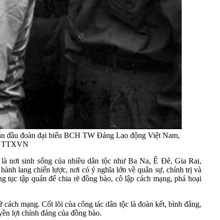
dẫn đầu đoàn đại biểu BCH TW Đảng Lao động Việt Nam,
o - TTXVN
là nơi sinh sống của nhiều dân tộc như Ba Na, Ê Đê, Gia Rai,
nh lang chiến lược, nơi có ý nghĩa lớn về quân sự, chính trị và
ng tục tập quán để chia rẽ đồng bào, cô lập cách mạng, phá hoại
cách mạng. Cốt lõi của công tác dân tộc là đoàn kết, bình đẳng,
uyền lợi chính đáng của đồng bào.