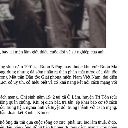
tại triển lãm giới thiệu cuộc đời và sự nghiệp của anh
 Ông sinh năm 1901 tại Buôn Niêng, nay thuộc khu vực Buôn Ma
rọng dụng nhưng đã sớm nhận ra thân phận mất nước của dân tộc
ng trong Mặt trận Dân tộc Giải phóng miền Nam Việt Nam, đại diện
i có uy tín, có hiểu biết và có khả năng kết nối cách mạng với
ch mạng. Chị sinh năm 1942 tại xã Ô Lâm, huyện Tri Tôn (cũ)
ng quần chúng. Khi bị địch bắt, tra tấn, ép khai báo cơ sở cách
 trung hậu, nghĩa tình và tuyệt đối trung thành với cách mạng.
 thần đoàn kết Kinh - Khmer.
ông đã trải qua cuộc sống cơ cực, phải lưu lạc làm thuê, ở đợ.
hiến đấu, vận động đồng bào Khmer đi theo cách mạng, góp phần