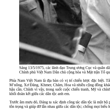
Sáng 13/5/1975, các lãnh đạo Trung ương Cục và quân 
Chính phủ Việt Nam Dân chủ cộng hòa và Mặt trận Tổ q
Phía Nam Việt Nam là địa bàn có vị trí chiến lược đặc biệt.
M’nông, Xơ Đăng, Khmer, Chăm, Hoa và nhiều cộng đồng khác. Đây
hậu cần. Chính vì vậy, trong suốt cuộc chiến tranh, Mỹ và chín
khối đoàn kết giữa các dân tộc anh em.
Trước âm mưu đó, Đảng ta xác định công tác dân tộc là một bộ p
tôn trọng và giúp đỡ lẫn nhau giữa các dân tộc; chống mọi biểu hi