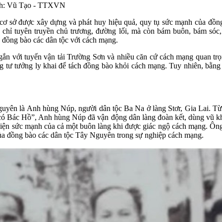
Ảnh: Vũ Tạo - TTXVN
ơ sở được xây dựng và phát huy hiệu quả, quy tụ sức mạnh của đồng 
chỉ tuyên truyền chủ trương, đường lối, mà còn bám buôn, bám sóc,
a đồng bào các dân tộc với cách mạng.
gắn với tuyến vận tải Trường Sơn và nhiều căn cứ cách mạng quan tr
ng tư tưởng ly khai để tách đồng bào khỏi cách mạng. Tuy nhiên, bằn
yên là Anh hùng Núp, người dân tộc Ba Na ở làng Stơr, Gia Lai. Từ 
có Bác Hồ”, Anh hùng Núp đã vận động dân làng đoàn kết, dùng vũ kh
 hiện sức mạnh của cả một buôn làng khi được giác ngộ cách mạng. Ô
 của đồng bào các dân tộc Tây Nguyên trong sự nghiệp cách mạng.