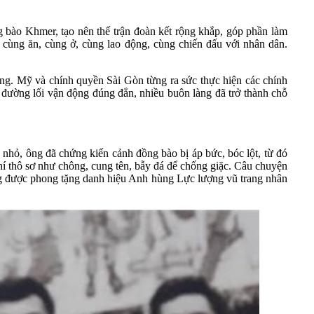
bào Khmer, tạo nên thế trận đoàn kết rộng khắp, góp phần làm
 cùng ăn, cùng ở, cùng lao động, cùng chiến đấu với nhân dân.
ọng. Mỹ và chính quyền Sài Gòn từng ra sức thực hiện các chính
g đường lối vận động đúng đắn, nhiều buôn làng đã trở thành chỗ
nhỏ, ông đã chứng kiến cảnh đồng bào bị áp bức, bóc lột, từ đó
í thô sơ như chông, cung tên, bẫy đá để chống giặc. Câu chuyện
ng được phong tặng danh hiệu Anh hùng Lực lượng vũ trang nhân