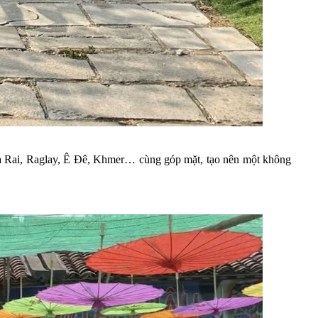
a Rai, Raglay, Ê Đê, Khmer… cùng góp mặt, tạo nên một không