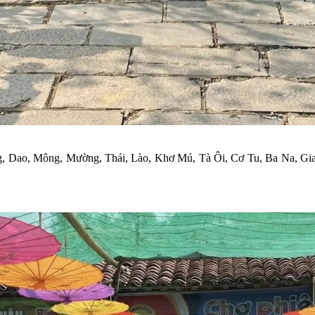
g, Dao, Mông, Mường, Thái, Lào, Khơ Mú, Tà Ôi, Cơ Tu, Ba Na, Gi