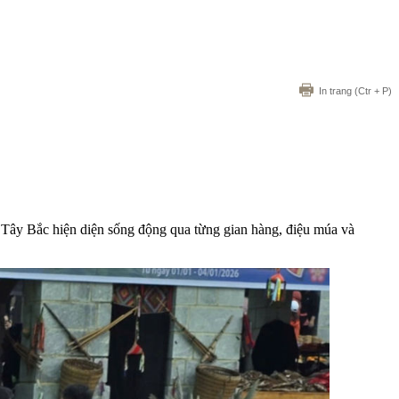
In trang
(Ctr + P)
 Tây Bắc hiện diện sống động qua từng gian hàng, điệu múa và