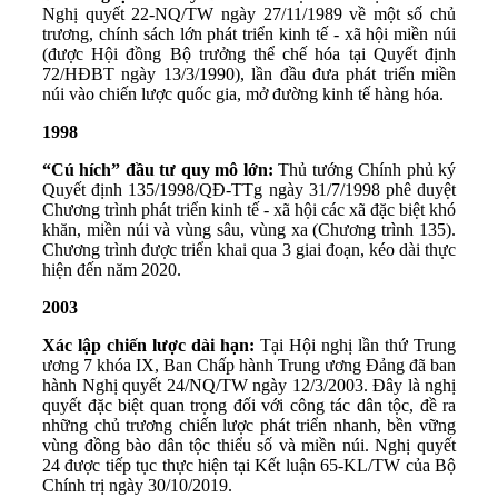
Nghị quyết 22-NQ/TW ngày 27/11/1989 về một số chủ
trương, chính sách lớn phát triển kinh tế - xã hội miền núi
(được Hội đồng Bộ trưởng thể chế hóa tại Quyết định
72/HĐBT ngày 13/3/1990), lần đầu đưa phát triển miền
núi vào chiến lược quốc gia, mở đường kinh tế hàng hóa.
1998
“Cú hích” đầu tư quy mô lớn:
Thủ tướng Chính phủ ký
Quyết định 135/1998/QĐ-TTg ngày 31/7/1998 phê duyệt
Chương trình phát triển kinh tế - xã hội các xã đặc biệt khó
khăn, miền núi và vùng sâu, vùng xa (Chương trình 135).
Chương trình được triển khai qua 3 giai đoạn, kéo dài thực
hiện đến năm 2020.
2003
Xác lập chiến lược dài hạn:
Tại Hội nghị lần thứ Trung
ương 7 khóa IX, Ban Chấp hành Trung ương Đảng đã ban
hành Nghị quyết 24/NQ/TW ngày 12/3/2003. Đây là nghị
quyết đặc biệt quan trọng đối với công tác dân tộc, đề ra
những chủ trương chiến lược phát triển nhanh, bền vững
vùng đồng bào dân tộc thiểu số và miền núi. Nghị quyết
24 được tiếp tục thực hiện tại Kết luận 65-KL/TW của Bộ
Chính trị ngày 30/10/2019.