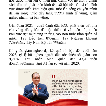
hóa được nhen lên ở miền núi. Cùng với hệ thống chính
sách đầu tư, phát triển kinh tế - xã hội trên tất cả các lĩnh
vực được triển khai hiệu quả, một làn sóng chuyển mình
đã lan rộng, thúc đẩy tăng trưởng kinh tế vùng, giảm
nghèo nhanh và bền vững.
Giai đoạn 2021 - 2025 đánh dấu bước phát triển bứt phá
của vùng đồng bào dân tộc thiểu số và miền núi, nhiều
khu vực đạt mức tăng trưởng cao hơn mức bình quân cả
nước: Tây Bắc trên 8%/năm, Tây Nguyên khoảng
7,5%/năm, Tây Nam Bộ trên 7%/năm.
Công tác giảm nghèo đạt kết quả nổi bật; đến cuối năm
2025, tỷ lệ hộ nghèo người dân tộc thiểu số giảm còn
9,71%. Thu nhập bình quân đạt 43,4 triệu
đồng/người/năm, tăng 3,1 lần so với năm 2020.