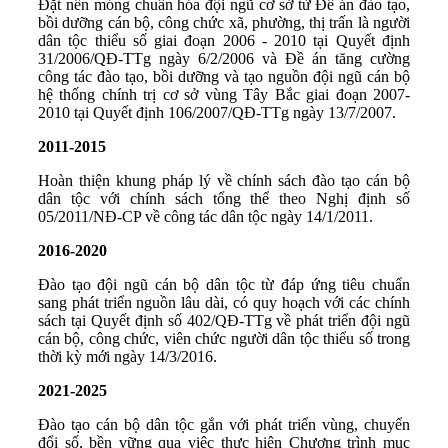
Đặt nền móng chuẩn hóa đội ngũ cơ sở từ Đề án đào tạo,
bồi dưỡng cán bộ, công chức xã, phường, thị trấn là người
dân tộc thiểu số giai đoạn 2006 - 2010 tại Quyết định
31/2006/QĐ-TTg ngày 6/2/2006 và Đề án tăng cường
công tác đào tạo, bồi dưỡng và tạo nguồn đội ngũ cán bộ
hệ thống chính trị cơ sở vùng Tây Bắc giai đoạn 2007-
2010 tại Quyết định 106/2007/QĐ-TTg ngày 13/7/2007.
2011-2015
Hoàn thiện khung pháp lý về chính sách đào tạo cán bộ
dân tộc với chính sách tổng thể theo Nghị định số
05/2011/NĐ-CP về công tác dân tộc ngày 14/1/2011.
2016-2020
Đào tạo đội ngũ cán bộ dân tộc từ đáp ứng tiêu chuẩn
sang phát triển nguồn lâu dài, có quy hoạch với các chính
sách tại Quyết định số 402/QĐ-TTg về phát triển đội ngũ
cán bộ, công chức, viên chức người dân tộc thiểu số trong
thời kỳ mới ngày 14/3/2016.
2021-2025
Đào tạo cán bộ dân tộc gắn với phát triển vùng, chuyển
đổi số, bền vững qua việc thực hiện Chương trình mục