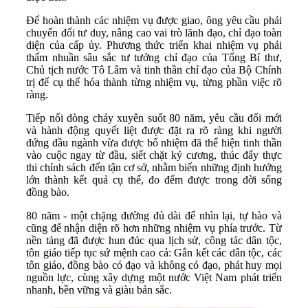
Để hoàn thành các nhiệm vụ được giao, ông yêu cầu phải
chuyển đổi tư duy, nâng cao vai trò lãnh đạo, chỉ đạo toàn
diện của cấp ủy. Phương thức triển khai nhiệm vụ phải
thấm nhuần sâu sắc tư tưởng chỉ đạo của Tổng Bí thư,
Chủ tịch nước Tô Lâm và tinh thần chỉ đạo của Bộ Chính
trị để cụ thể hóa thành từng nhiệm vụ, từng phần việc rõ
ràng.
Tiếp nối dòng chảy xuyên suốt 80 năm, yêu cầu đổi mới
và hành động quyết liệt được đặt ra rõ ràng khi người
đứng đầu ngành vừa được bổ nhiệm đã thể hiện tinh thần
vào cuộc ngay từ đầu, siết chặt kỷ cương, thúc đẩy thực
thi chính sách đến tận cơ sở, nhằm biến những định hướng
lớn thành kết quả cụ thể, đo đếm được trong đời sống
đồng bào.
80 năm - một chặng đường đủ dài để nhìn lại, tự hào và
cũng để nhận diện rõ hơn những nhiệm vụ phía trước. Từ
nền tảng đã được hun đúc qua lịch sử, công tác dân tộc,
tôn giáo tiếp tục sứ mệnh cao cả: Gắn kết các dân tộc, các
tôn giáo, đồng bào có đạo và không có đạo, phát huy mọi
nguồn lực, cùng xây dựng một nước Việt Nam phát triển
nhanh, bền vững và giàu bản sắc.