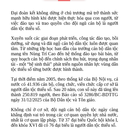
Đại đoàn kết không dừng ở chủ trương mà trở thành sức
mạnh hữu hình khi được hiện thực hóa qua con người, từ
việc đào tạo và trao quyền cho đội ngũ cán bộ là người
dân tộc thiểu số.
Xuyên suốt các giai đoạn phát triển, công tác đào tạo, bồi
dưỡng, sử dụng và đãi ngộ cán bộ dân tộc luôn được quan
tâm. Từ những lớp học ban đầu của trường cán bộ dân tộc
mang tên Nùng Trí Cao đến hệ thống đào tạo bài bản, từ
quy hoạch cán bộ đến chính sách thu hút, trọng dụng nhân
tài - một “hệ sinh thái” phát triển nguồn nhân lực vùng dân
tộc thiểu số từng bước được hình thành.
Tại thời điểm năm 2005, theo thống kê của Bộ Nội vụ, cả
nước có 41.936 cán bộ, công chức, viên chức cấp cơ sở là
người dân tộc thiểu số. Sau 20 năm, con số này đã tăng lên
thành 250.819 người, theo Báo cáo số 3286/BC-BDTTG
ngày 31/12/2025 của Bộ Dân tộc và Tôn giáo.
Không chỉ ở cơ sở, đội ngũ cán bộ dân tộc ngày càng
khẳng định vai trò trong các cơ quan quyền lực nhà nước,
nhất là cơ quan lập pháp. Từ 37 đại biểu Quốc hội khóa I,
đến khóa XVI đã có 76 đại biểu là người dân tộc thiểu số.