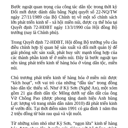
Bước ngoặt quan trọng của công tác dân tộc trong thời kỳ
Đổi mới được đánh dấu bằng Nghị quyết số 22-NQ/TW
ngày 27/11/1989 của Bộ Chính trị về một số chính sách
lớn phát triển kinh tế - xã hội miền núi, được cụ thể hóa tại
Quyết định 72-HĐBT ngày 13/3/1990 của Hội đồng Bộ
trưởng (nay là Chính phủ).
Trong Quyết định 72-HĐBT, Hội đồng Bộ trưởng yêu cầu
điều chỉnh hợp lý quan hệ sản xuất và đổi mới quản lý để
giải phóng sức sản xuất, phát huy sức mạnh tổng hợp của
các thành phần kinh tế ở miền núi. Đây là bước ngoặt tạo
nền tảng phát triển kinh tế hàng hóa ở vùng dân tộc, miền
núi.
Chủ trương phát triển kinh tế hàng hóa ở miền núi được
“kích hoạt”, với vai trò của những “đầu tàu” trong đồng
bào dân tộc thiểu số. Như ở Kỳ Sơn (Nghệ An), một xóm
gồm 21 gia đình dân tộc Mông dưới sự dẫn dắt của ông
Vừ Chông Pao (được phong tặng danh hiệu Anh hùng
Lực lượng vũ trang nhân dân năm 2010) đã phát triển kinh
tế vườn đồi. Tại thời điểm năm 1991 có gia đình 1 năm thu
2 triệu đồng từ bán rau quả và vật nuôi.
Từ những xóm nhỏ như Kỳ Sơn, “ngọn lửa” kinh tế hàng