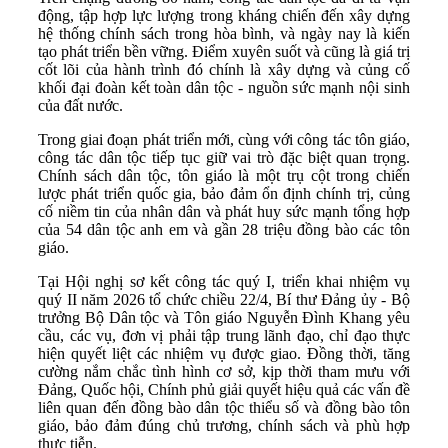
động, tập hợp lực lượng trong kháng chiến đến xây dựng
hệ thống chính sách trong hòa bình, và ngày nay là kiến
tạo phát triển bền vững. Điểm xuyên suốt và cũng là giá trị
cốt lõi của hành trình đó chính là xây dựng và củng cố
khối đại đoàn kết toàn dân tộc - nguồn sức mạnh nội sinh
của đất nước.
Trong giai đoạn phát triển mới, cùng với công tác tôn giáo,
công tác dân tộc tiếp tục giữ vai trò đặc biệt quan trọng.
Chính sách dân tộc, tôn giáo là một trụ cột trong chiến
lược phát triển quốc gia, bảo đảm ổn định chính trị, củng
cố niềm tin của nhân dân và phát huy sức mạnh tổng hợp
của 54 dân tộc anh em và gần 28 triệu đồng bào các tôn
giáo.
Tại Hội nghị sơ kết công tác quý I, triển khai nhiệm vụ
quý II năm 2026 tổ chức chiều 22/4, Bí thư Đảng ủy - Bộ
trưởng Bộ Dân tộc và Tôn giáo Nguyễn Đình Khang yêu
cầu, các vụ, đơn vị phải tập trung lãnh đạo, chỉ đạo thực
hiện quyết liệt các nhiệm vụ được giao. Đồng thời, tăng
cường nắm chắc tình hình cơ sở, kịp thời tham mưu với
Đảng, Quốc hội, Chính phủ giải quyết hiệu quả các vấn đề
liên quan đến đồng bào dân tộc thiểu số và đồng bào tôn
giáo, bảo đảm đúng chủ trương, chính sách và phù hợp
thực tiễn.