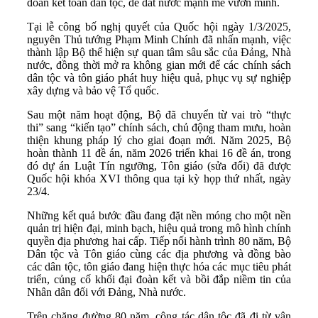
đoàn kết toàn dân tộc, để đất nước mạnh mẽ vươn mình.
Tại lễ công bố nghị quyết của Quốc hội ngày 1/3/2025,
nguyên Thủ tướng Phạm Minh Chính đã nhấn mạnh, việc
thành lập Bộ thể hiện sự quan tâm sâu sắc của Đảng, Nhà
nước, đồng thời mở ra không gian mới để các chính sách
dân tộc và tôn giáo phát huy hiệu quả, phục vụ sự nghiệp
xây dựng và bảo vệ Tổ quốc.
Sau một năm hoạt động, Bộ đã chuyển từ vai trò “thực
thi” sang “kiến tạo” chính sách, chủ động tham mưu, hoàn
thiện khung pháp lý cho giai đoạn mới. Năm 2025, Bộ
hoàn thành 11 đề án, năm 2026 triển khai 16 đề án, trong
đó dự án Luật Tín ngưỡng, Tôn giáo (sửa đổi) đã được
Quốc hội khóa XVI thông qua tại kỳ họp thứ nhất, ngày
23/4.
Những kết quả bước đầu đang đặt nền móng cho một nền
quản trị hiện đại, minh bạch, hiệu quả trong mô hình chính
quyền địa phương hai cấp. Tiếp nối hành trình 80 năm, Bộ
Dân tộc và Tôn giáo cùng các địa phương và đồng bào
các dân tộc, tôn giáo đang hiện thực hóa các mục tiêu phát
triển, củng cố khối đại đoàn kết và bồi đắp niềm tin của
Nhân dân đối với Đảng, Nhà nước.
Trên chặng đường 80 năm, công tác dân tộc đã đi từ vận