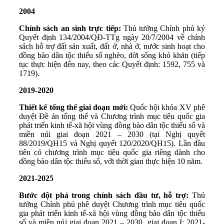
2004
Chính sách an sinh trực tiếp:
Thủ tướng Chính phủ ký
Quyết định 134/2004/QĐ-TTg ngày 20/7/2004 về chính
sách hỗ trợ đất sản xuất, đất ở, nhà ở, nước sinh hoạt cho
đồng bào dân tộc thiểu số nghèo, đời sống khó khăn (tiếp
tục thực hiện đến nay, theo các Quyết định: 1592, 755 và
1719).
2019-2020
Thiết kế tổng thể giai đoạn mới:
Quốc hội khóa XV phê
duyệt Đề án tổng thể và Chương trình mục tiêu quốc gia
phát triển kinh tế-xã hội vùng đồng bào dân tộc thiểu số và
miền núi giai đoạn 2021 – 2030 (tại Nghị quyết
88/2019/QH15 và Nghị quyết 120/2020/QH15). Lần đầu
tiên có chương trình mục tiêu quốc gia riêng dành cho
đồng bào dân tộc thiểu số, với thời gian thực hiện 10 năm.
2021-2025
Bước đột phá trong chính sách đầu tư, hỗ trợ:
Thủ
tướng Chính phủ phê duyệt Chương trình mục tiêu quốc
gia phát triển kinh tế-xã hội vùng đồng bào dân tộc thiểu
số và miền núi giai đoạn 2021 – 2030, giai đoạn I: 2021-