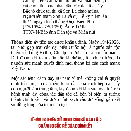
Chủ tịch Hồ Chí Minh tới dự và phát biểu tại
cuộc mít tinh của nhân dân các dân tộc Tây
Bắc tổ chức tại thị xã Sơn La chào mừng
Người lên thăm Sơn La và dự Lễ kỷ niệm lần
thứ 5 ngày chiến thắng Điện Biên Phủ
(7/5/1954 - 7/5/1959). Ảnh: Tư liệu
TTXVN/Báo ảnh Dân tộc và Miền núi
Thông điệp ấy tiếp tục được khẳng định. Ngày 19/4/2026,
tại buổi gặp mặt các đại biểu Quốc hội là người dân tộc
thiểu số, Tổng Bí thư, Chủ tịch nước Tô Lâm nhấn mạnh:
Đại đoàn kết toàn dân tộc là đường lối chiến lược, là
nguồn sức mạnh quyết định mọi thắng lợi của cách mạng
Việt Nam.
Một sắc lệnh cách đây 80 năm vì thế không chỉ là quyết
định tổ chức, mà là điểm khởi đầu của cách tiếp cận lấy
con người làm trung tâm, lấy đoàn kết làm sức mạnh. Trên
hành trình ấy, công tác dân tộc đã bền bỉ biến tư tưởng
thành chính sách và đưa chính sách vào đời sống, gắn kết
sự đồng lòng của toàn dân tộc.