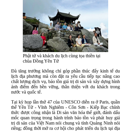
Phật tử và khách du lịch cùng tọa thiền tại
chùa Đồng Yên Tử
Đà tăng trưởng không chỉ góp phần thúc đẩy kinh tế du
lịch địa phương mà còn đặt ra yêu cầu tiếp tục nâng cao
chất lượng dịch vụ, bảo tồn giá trị di sản và xây dựng hình
ảnh điểm đến bền vững, thân thiện với du khách trong
nước và quốc tế.
Tại kỳ họp lần thứ 47 của UNESCO diễn ra ở Paris, quần
thể Yên Tử - Vĩnh Nghiêm - Côn Sơn - Kiếp Bạc chính
thức được công nhận là Di sản văn hóa thế giới, đánh dấu
mốc quan trọng trong hành trình bảo tồn và phát huy giá
trị di sản của Việt Nam nói chung và tỉnh Quảng Ninh nói
riêng; đồng thời mở ra cơ hội cho phát triển du lịch tại địa