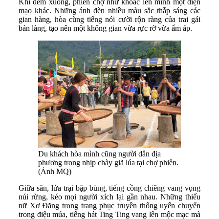
Khi đêm xuống, phiên chợ như khoác lên mình một diện
mạo khác. Những ánh đèn nhiều màu sắc thắp sáng các
gian hàng, hòa cùng tiếng nói cười rộn ràng của trai gái
bản làng, tạo nên một không gian vừa rực rỡ vừa ấm áp.
Du khách hòa mình cũng người dân địa
phương trong nhịp chày giã lúa tại chợ phiên.
(Ảnh MQ)
Giữa sân, lửa trại bập bùng, tiếng cồng chiêng vang vọng
núi rừng, kéo mọi người xích lại gần nhau. Những thiếu
nữ Xơ Đăng trong trang phục truyền thống uyển chuyển
trong điệu múa, tiếng hát Ting Ting vang lên mộc mạc mà