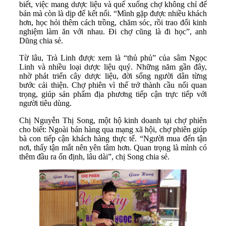
biết, việc mang dược liệu và quế xuống chợ không chỉ để
bán mà còn là dịp để kết nối. “Mình gặp được nhiều khách
hơn, học hỏi thêm cách trồng, chăm sóc, rồi trao đổi kinh
nghiệm làm ăn với nhau. Đi chợ cũng là đi học”, anh
Dũng chia sẻ.
Từ lâu, Trà Linh được xem là “thủ phủ” của sâm Ngọc
Linh và nhiều loại dược liệu quý. Những năm gần đây,
nhờ phát triển cây dược liệu, đời sống người dân từng
bước cải thiện. Chợ phiên vì thế trở thành cầu nối quan
trọng, giúp sản phẩm địa phương tiếp cận trực tiếp với
người tiêu dùng.
Chị Nguyễn Thị Song, một hộ kinh doanh tại chợ phiên
cho biết: Ngoài bán hàng qua mạng xã hội, chợ phiên giúp
bà con tiếp cận khách hàng thực tế. “Người mua đến tận
nơi, thấy tận mắt nên yên tâm hơn. Quan trọng là mình có
thêm đầu ra ổn định, lâu dài”, chị Song chia sẻ.