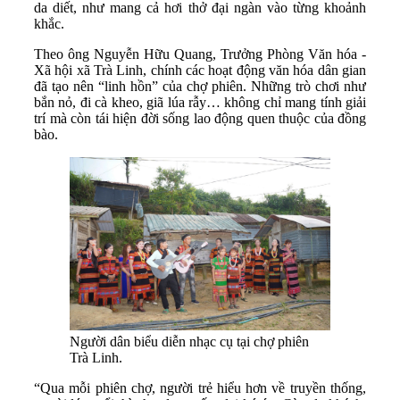
da diết, như mang cả hơi thở đại ngàn vào từng khoảnh
khắc.
Theo ông Nguyễn Hữu Quang, Trưởng Phòng Văn hóa -
Xã hội xã Trà Linh, chính các hoạt động văn hóa dân gian
đã tạo nên “linh hồn” của chợ phiên. Những trò chơi như
bắn nỏ, đi cà kheo, giã lúa rẫy… không chỉ mang tính giải
trí mà còn tái hiện đời sống lao động quen thuộc của đồng
bào.
Người dân biểu diễn nhạc cụ tại chợ phiên
Trà Linh.
“Qua mỗi phiên chợ, người trẻ hiểu hơn về truyền thống,