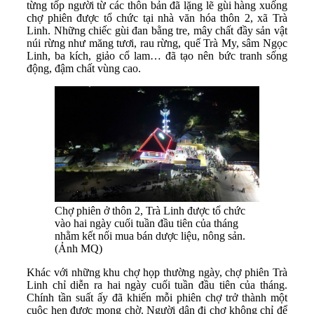
từng tốp người từ các thôn bản đã lặng lẽ gùi hàng xuống
chợ phiên được tổ chức tại nhà văn hóa thôn 2, xã Trà
Linh. Những chiếc gùi đan bằng tre, mây chất đầy sản vật
núi rừng như măng tươi, rau rừng, quế Trà My, sâm Ngọc
Linh, ba kích, giảo cổ lam… đã tạo nên bức tranh sống
động, đậm chất vùng cao.
Chợ phiên ở thôn 2, Trà Linh được tổ chức
vào hai ngày cuối tuần đầu tiên của tháng
nhằm kết nối mua bán dược liệu, nông sản.
(Ảnh MQ)
Khác với những khu chợ họp thường ngày, chợ phiên Trà
Linh chỉ diễn ra hai ngày cuối tuần đầu tiên của tháng.
Chính tần suất ấy đã khiến mỗi phiên chợ trở thành một
cuộc hẹn được mong chờ. Người dân đi chợ không chỉ để