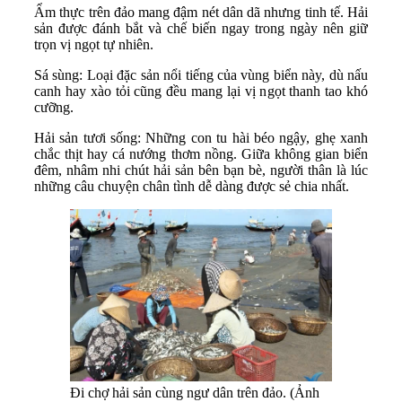
Ẩm thực trên đảo mang đậm nét dân dã nhưng tinh tế. Hải
sản được đánh bắt và chế biến ngay trong ngày nên giữ
trọn vị ngọt tự nhiên.
Sá sùng: Loại đặc sản nổi tiếng của vùng biển này, dù nấu
canh hay xào tỏi cũng đều mang lại vị ngọt thanh tao khó
cưỡng.
Hải sản tươi sống: Những con tu hài béo ngậy, ghẹ xanh
chắc thịt hay cá nướng thơm nồng. Giữa không gian biển
đêm, nhâm nhi chút hải sản bên bạn bè, người thân là lúc
những câu chuyện chân tình dễ dàng được sẻ chia nhất.
Đi chợ hải sản cùng ngư dân trên đảo. (Ảnh