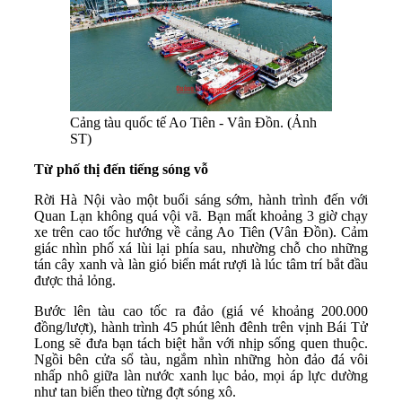
Cảng tàu quốc tế Ao Tiên - Vân Đồn. (Ảnh
ST)
Từ phố thị đến tiếng sóng vỗ
Rời Hà Nội vào một buổi sáng sớm, hành trình đến với
Quan Lạn không quá vội vã. Bạn mất khoảng 3 giờ chạy
xe trên cao tốc hướng về cảng Ao Tiên (Vân Đồn). Cảm
giác nhìn phố xá lùi lại phía sau, nhường chỗ cho những
tán cây xanh và làn gió biển mát rượi là lúc tâm trí bắt đầu
được thả lỏng.
Bước lên tàu cao tốc ra đảo (giá vé khoảng 200.000
đồng/lượt), hành trình 45 phút lênh đênh trên vịnh Bái Tử
Long sẽ đưa bạn tách biệt hẳn với nhịp sống quen thuộc.
Ngồi bên cửa sổ tàu, ngắm nhìn những hòn đảo đá vôi
nhấp nhô giữa làn nước xanh lục bảo, mọi áp lực dường
như tan biến theo từng đợt sóng xô.