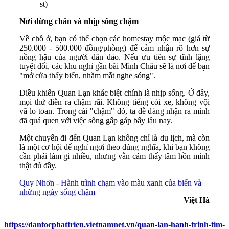
st)
Nơi dừng chân và nhịp sống chậm
Về chỗ ở, bạn có thể chọn các homestay mộc mạc (giá từ
250.000 - 500.000 đồng/phòng) để cảm nhận rõ hơn sự
nồng hậu của người dân đảo. Nếu ưu tiên sự tĩnh lặng
tuyệt đối, các khu nghỉ gần bãi Minh Châu sẽ là nơi để bạn
"mở cửa thấy biển, nhắm mắt nghe sóng".
Điều khiến Quan Lạn khác biệt chính là nhịp sống. Ở đây,
mọi thứ diễn ra chậm rãi. Không tiếng còi xe, không vội
vã lo toan. Trong cái "chậm" đó, ta dễ dàng nhận ra mình
đã quá quen với việc sống gấp gáp bấy lâu nay.
Một chuyến đi đến Quan Lạn không chỉ là du lịch, mà còn
là một cơ hội để nghỉ ngơi theo đúng nghĩa, khi bạn không
cần phải làm gì nhiều, nhưng vẫn cảm thấy tâm hồn mình
thật đủ đầy.
Quy Nhơn - Hành trình chạm vào màu xanh của biển và
những ngày sống chậm
Việt Hà
https://dantocphattrien.vietnamnet.vn/quan-lan-hanh-trinh-tim-