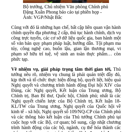
Bộ trưởng, Chủ nhiệm Văn phòng Chính phủ
Đặng Xuân Phong báo cáo tại phiên họp -
Ảnh: VGP/Nhật Bắc
Cùng với đó là những hạn chế, bất cập liên quan vận hành
chính quyền địa phương 2 cấp, thủ tục hành chính, dịch vụ
công trực tuyến, các cơ sở dữ liệu quốc gia, ban hành một
số văn bản quy phạm pháp luật, hướng dẫn. Tội phạm ma
túy, công nghệ cao, buôn lậu, gian lận thương mại, vi
phạm sở hữu trí tuệ, vệ sinh an toàn thực phẩm… còn
phức tạp.
Về nhiệm vụ, giải pháp trọng tâm thời gian tới,
Thủ
tướng nêu rõ, nhiệm vụ chung là phải quán triệt đầy đủ,
kịp thời và tổ chức thực hiện đồng bộ, quyết liệt, hiệu quả
Nghị quyết và chương trình hành động Đại hội XIV của
Đảng, các Nghị quyết, Kết luận của Trung ương, Bộ
Chính trị, Ban Bí thư, Quốc hội, Chính phủ; nhất là các
Nghị quyết chiến lược của Bộ Chính trị, Kết luận 18-
KL/TW của Trung ương, Nghị quyết của Quốc hội về
kinh tế - xã hội, Nghị quyết số 109/NQ-CP của Chính phủ
và các thông báo kết luận của Thủ tướng Chính phủ tại
cuộc họp với các Bộ, cơ quan; bổ sung, cập nhật chương
trình hành động của các bộ, ngành, cụ thể hóa thành các