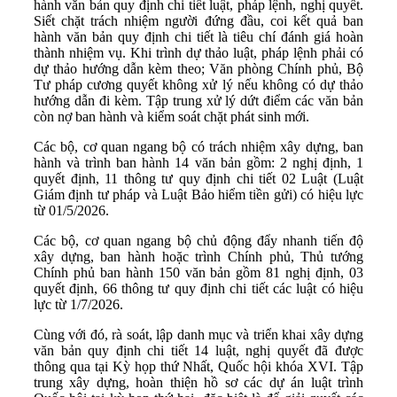
hành văn bản quy định chi tiết luật, pháp lệnh, nghị quyết.
Siết chặt trách nhiệm người đứng đầu, coi kết quả ban
hành văn bản quy định chi tiết là tiêu chí đánh giá hoàn
thành nhiệm vụ. Khi trình dự thảo luật, pháp lệnh phải có
dự thảo hướng dẫn kèm theo; Văn phòng Chính phủ, Bộ
Tư pháp cương quyết không xử lý nếu không có dự thảo
hướng dẫn đi kèm. Tập trung xử lý dứt điểm các văn bản
còn nợ ban hành và kiểm soát chặt phát sinh mới.
Các bộ, cơ quan ngang bộ có trách nhiệm xây dựng, ban
hành và trình ban hành 14 văn bản gồm: 2 nghị định, 1
quyết định, 11 thông tư quy định chi tiết 02 Luật (Luật
Giám định tư pháp và Luật Bảo hiểm tiền gửi) có hiệu lực
từ 01/5/2026.
Các bộ, cơ quan ngang bộ chủ động đẩy nhanh tiến độ
xây dựng, ban hành hoặc trình Chính phủ, Thủ tướng
Chính phủ ban hành 150 văn bản gồm 81 nghị định, 03
quyết định, 66 thông tư quy định chi tiết các luật có hiệu
lực từ 1/7/2026.
Cùng với đó, rà soát, lập danh mục và triển khai xây dựng
văn bản quy định chi tiết 14 luật, nghị quyết đã được
thông qua tại Kỳ họp thứ Nhất, Quốc hội khóa XVI. Tập
trung xây dựng, hoàn thiện hồ sơ các dự án luật trình