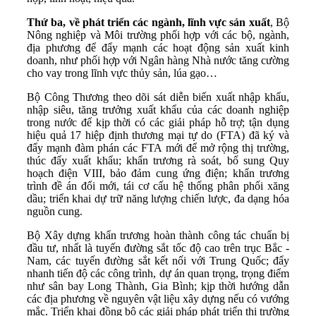
Thứ ba, về phát triển các ngành, lĩnh vực sản xuất
, Bộ
Nông nghiệp và Môi trường phối hợp với các bộ, ngành,
địa phương để đẩy mạnh các hoạt động sản xuất kinh
doanh, như phối hợp với Ngân hàng Nhà nước tăng cường
cho vay trong lĩnh vực thủy sản, lúa gạo…
Bộ Công Thương theo dõi sát diễn biến xuất nhập khẩu,
nhập siêu, tăng trưởng xuất khẩu của các doanh nghiệp
trong nước để kịp thời có các giải pháp hỗ trợ; tận dụng
hiệu quả 17 hiệp định thương mại tự do (FTA) đã ký và
đẩy mạnh đàm phán các FTA mới để mở rộng thị trường,
thúc đẩy xuất khẩu; khẩn trương rà soát, bổ sung Quy
hoạch điện VIII, bảo đảm cung ứng điện; khẩn trương
trình đề án đổi mới, tái cơ cấu hệ thống phân phối xăng
dầu; triển khai dự trữ năng lượng chiến lược, đa dạng hóa
nguồn cung.
Bộ Xây dựng khẩn trương hoàn thành công tác chuẩn bị
đầu tư, nhất là tuyến đường sắt tốc độ cao trên trục Bắc -
Nam, các tuyến đường sắt kết nối với Trung Quốc; đẩy
nhanh tiến độ các công trình, dự án quan trọng, trọng điểm
như sân bay Long Thành, Gia Bình; kịp thời hướng dẫn
các địa phương về nguyên vật liệu xây dựng nếu có vướng
mắc. Triển khai đồng bộ các giải pháp phát triển thị trường