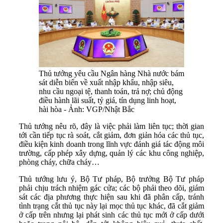
Thủ tướng yêu cầu Ngân hàng Nhà nước bám
sát diễn biến về xuất nhập khẩu, nhập siêu,
nhu cầu ngoại tệ, thanh toán, trả nợ; chủ động
điều hành lãi suất, tỷ giá, tín dụng linh hoạt,
hài hòa - Ảnh: VGP/Nhật Bắc
Thủ tướng nêu rõ, đây là việc phải làm liên tục; thời gian
tới cần tiếp tục rà soát, cắt giảm, đơn giản hóa các thủ tục,
điều kiện kinh doanh trong lĩnh vực đánh giá tác động môi
trường, cấp phép xây dựng, quản lý các khu công nghiệp,
phòng cháy, chữa cháy…
Thủ tướng lưu ý, Bộ Tư pháp, Bộ trưởng Bộ Tư pháp
phải chịu trách nhiệm gác cửa; các bộ phải theo dõi, giám
sát các địa phương thực hiện sau khi đã phân cấp, tránh
tình trạng cắt thủ tục này lại mọc thủ tục khác, đã cắt giảm
ở cấp trên nhưng lại phát sinh các thủ tục mới ở cấp dưới