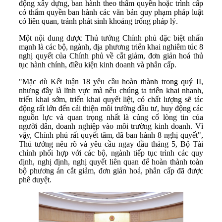
động xây dựng, ban hành theo thẩm quyền hoặc trình cấp
có thẩm quyền ban hành các văn bản quy phạm pháp luật
có liên quan, tránh phát sinh khoảng trống pháp lý.
Một nội dung được Thủ tướng Chính phủ đặc biệt nhấn
mạnh là các bộ, ngành, địa phương triển khai nghiêm túc 8
nghị quyết của Chính phủ về cắt giảm, đơn giản hoá thủ
tục hành chính, điều kiện kinh doanh và phân cấp.
"Mặc dù Kết luận 18 yêu cầu hoàn thành trong quý II,
nhưng đây là lĩnh vực mà nếu chúng ta triển khai nhanh,
triển khai sớm, triển khai quyết liệt, có chất lượng sẽ tác
động rất lớn đến cải thiện môi trường đầu tư, huy động các
nguồn lực và quan trọng nhất là củng cố lòng tin của
người dân, doanh nghiệp vào môi trường kinh doanh. Vì
vậy, Chính phủ rất quyết tâm, đã ban hành 8 nghị quyết",
Thủ tướng nêu rõ và yêu cầu ngay đầu tháng 5, Bộ Tài
chính phối hợp với các bộ, ngành tiếp tục trình các quy
định, nghị định, nghị quyết liên quan để hoàn thành toàn
bộ phương án cắt giảm, đơn giản hoá, phân cấp đã được
phê duyệt.