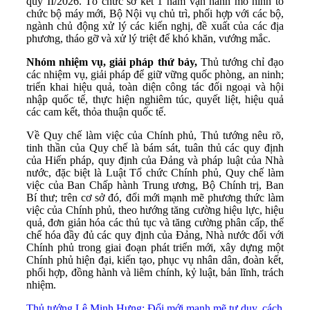
quý II/2026. Tổ chức sơ kết 1 năm vận hành mô hình tổ
chức bộ máy mới, Bộ Nội vụ chủ trì, phối hợp với các bộ,
ngành chủ động xử lý các kiến nghị, đề xuất của các địa
phương, tháo gỡ và xử lý triệt để khó khăn, vướng mắc.
Nhóm nhiệm vụ, giải pháp thứ bảy,
Thủ tướng chỉ đạo
các nhiệm vụ, giải pháp để giữ vững quốc phòng, an ninh;
triển khai hiệu quả, toàn diện công tác đối ngoại và hội
nhập quốc tế, thực hiện nghiêm túc, quyết liệt, hiệu quả
các cam kết, thỏa thuận quốc tế.
Về Quy chế làm việc của Chính phủ, Thủ tướng nêu rõ,
tinh thần của Quy chế là bám sát, tuân thủ các quy định
của Hiến pháp, quy định của Đảng và pháp luật của Nhà
nước, đặc biệt là Luật Tổ chức Chính phủ, Quy chế làm
việc của Ban Chấp hành Trung ương, Bộ Chính trị, Ban
Bí thư; trên cơ sở đó, đổi mới mạnh mẽ phương thức làm
việc của Chính phủ, theo hướng tăng cường hiệu lực, hiệu
quả, đơn giản hóa các thủ tục và tăng cường phân cấp, thể
chế hóa đầy đủ các quy định của Đảng, Nhà nước đối với
Chính phủ trong giai đoạn phát triển mới, xây dựng một
Chính phủ hiện đại, kiến tạo, phục vụ nhân dân, đoàn kết,
phối hợp, đồng hành và liêm chính, kỷ luật, bản lĩnh, trách
nhiệm.
Thủ tướng Lê Minh Hưng: Đổi mới mạnh mẽ tư duy, cách