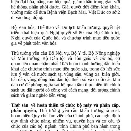
hiện đại hóa, nâng cao hiệu quả, giảm khâu trung gian với
hệ thống phân phối dược. Giải quyết dứt điểm khó khăn,
vướng mắc để đưa Bệnh viện Bạch Mai, Việt Đức cơ sở 2
đi vào hoạt động.
Bộ Văn hóa, Thể thao và Du lịch khẩn trương, quyết liệt
triển khai hiệu quả Nghị quyết số 80 của Bộ Chính trị,
Nghị quyết của Quốc hội và chương trình mục tiêu quốc
gia về phát triển văn hóa.
Thủ tướng yêu cầu Bộ Nội vụ, Bộ Y tế, Bộ Nông nghiệp
và Môi trường, Bộ Dân tộc và Tôn giáo và các bộ, cơ
quan liên quan chậm nhất 10/5 hoàn thành hướng dẫn triển
khai các chương trình mục tiêu quốc gia, trong đó hết sức
lưu ý vấn đề nước sạch tại vùng sâu, vùng xa, biên giới,
hải đảo, vùng đồng bào dân tộc thiểu số và di dời các khu
dân cư để phòng ngừa sạt lở; quan tâm thực hiện tốt chính
sách ưu đãi người có công với cách mạng, đối tượng chính
sách và giảm nghèo bền vững.
Thứ sáu
,
về hoàn thiện tổ chức bộ máy và phân cấp,
phân quyền
, Thủ tướng yêu cầu khẩn trương rà soát,
hoàn thiện Quy chế làm việc của Chính phủ, các nghị định
quy định chức năng, nhiệm vụ, quyền hạn và cơ cấu tổ
chức của các bộ, ngành, trình Chính phủ ban hành trong