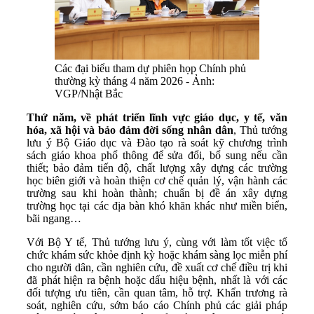
Các đại biểu tham dự phiên họp Chính phủ
thường kỳ tháng 4 năm 2026 - Ảnh:
VGP/Nhật Bắc
Thứ năm,
về phát triển lĩnh vực giáo dục, y tế, văn
hóa, xã hội và bảo đảm đời sống nhân dân
, Thủ tướng
lưu ý Bộ Giáo dục và Đào tạo rà soát kỹ chương trình
sách giáo khoa phổ thông để sửa đổi, bổ sung nếu cần
thiết; bảo đảm tiến độ, chất lượng xây dựng các trường
học biên giới và hoàn thiện cơ chế quản lý, vận hành các
trường sau khi hoàn thành; chuẩn bị đề án xây dựng
trường học tại các địa bàn khó khăn khác như miền biển,
bãi ngang…
Với Bộ Y tế, Thủ tướng lưu ý, cùng với làm tốt việc tổ
chức khám sức khỏe định kỳ hoặc khám sàng lọc miễn phí
cho người dân, cần nghiên cứu, đề xuất cơ chế điều trị khi
đã phát hiện ra bệnh hoặc dấu hiệu bệnh, nhất là với các
đối tượng ưu tiên, cần quan tâm, hỗ trợ. Khẩn trương rà
soát, nghiên cứu, sớm báo cáo Chính phủ các giải pháp