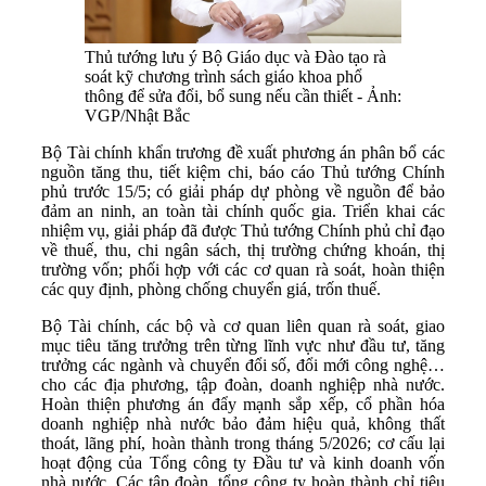
Thủ tướng lưu ý Bộ Giáo dục và Đào tạo rà
soát kỹ chương trình sách giáo khoa phổ
thông để sửa đổi, bổ sung nếu cần thiết - Ảnh:
VGP/Nhật Bắc
Bộ Tài chính khẩn trương đề xuất phương án phân bổ các
nguồn tăng thu, tiết kiệm chi, báo cáo Thủ tướng Chính
phủ trước 15/5; có giải pháp dự phòng về nguồn để bảo
đảm an ninh, an toàn tài chính quốc gia. Triển khai các
nhiệm vụ, giải pháp đã được Thủ tướng Chính phủ chỉ đạo
về thuế, thu, chi ngân sách, thị trường chứng khoán, thị
trường vốn; phối hợp với các cơ quan rà soát, hoàn thiện
các quy định, phòng chống chuyển giá, trốn thuế.
Bộ Tài chính, các bộ và cơ quan liên quan rà soát, giao
mục tiêu tăng trưởng trên từng lĩnh vực như đầu tư, tăng
trưởng các ngành và chuyển đổi số, đổi mới công nghệ…
cho các địa phương, tập đoàn, doanh nghiệp nhà nước.
Hoàn thiện phương án đẩy mạnh sắp xếp, cổ phần hóa
doanh nghiệp nhà nước bảo đảm hiệu quả, không thất
thoát, lãng phí, hoàn thành trong tháng 5/2026; cơ cấu lại
hoạt động của Tổng công ty Đầu tư và kinh doanh vốn
nhà nước. Các tập đoàn, tổng công ty hoàn thành chỉ tiêu