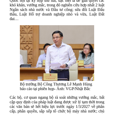
Quốc hội tại kỳ họp thứ hai, đặc biệt là để giải quyết các
khó khăn, vướng mắc, trong đó nghiên cứu hợp nhất 2 luật
Ngân sách nhà nước và Đầu tư công; sửa đổi Luật Đấu
thầu, Luật Hỗ trợ doanh nghiệp nhỏ và vừa, Luật Đất
đai…
Bộ trưởng Bộ Công Thương Lê Mạnh Hùng
báo cáo tại phiên họp- Ảnh: VGP/Nhật Bắc
Các bộ, cơ quan ngang bộ rà soát những vướng mắc, bất
cập quy định của pháp luật đang được xử lý tạm thời trong
các văn bản sẽ hết hiệu lực trước ngày 1/3/2027 về phân
cấp, phân quyền, sắp xếp tổ chức bộ máy nhà nước; chủ