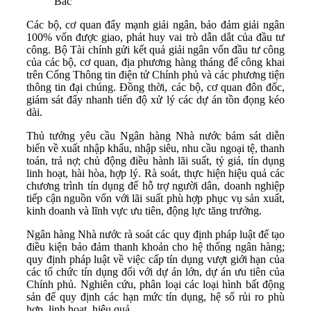
Bắc
Các bộ, cơ quan đẩy mạnh giải ngân, bảo đảm giải ngân
100% vốn được giao, phát huy vai trò dẫn dắt của đầu tư
công. Bộ Tài chính gửi kết quả giải ngân vốn đầu tư công
của các bộ, cơ quan, địa phương hàng tháng để công khai
trên Cổng Thông tin điện tử Chính phủ và các phương tiện
thông tin đại chúng. Đồng thời, các bộ, cơ quan đôn đốc,
giám sát đẩy nhanh tiến độ xử lý các dự án tồn đọng kéo
dài.
Thủ tướng yêu cầu Ngân hàng Nhà nước bám sát diễn
biến về xuất nhập khẩu, nhập siêu, nhu cầu ngoại tệ, thanh
toán, trả nợ; chủ động điều hành lãi suất, tỷ giá, tín dụng
linh hoạt, hài hòa, hợp lý. Rà soát, thực hiện hiệu quả các
chương trình tín dụng để hỗ trợ người dân, doanh nghiệp
tiếp cận nguồn vốn với lãi suất phù hợp phục vụ sản xuất,
kinh doanh và lĩnh vực ưu tiên, động lực tăng trưởng.
Ngân hàng Nhà nước rà soát các quy định pháp luật để tạo
điều kiện bảo đảm thanh khoản cho hệ thống ngân hàng;
quy định pháp luật về việc cấp tín dụng vượt giới hạn của
các tổ chức tín dụng đối với dự án lớn, dự án ưu tiên của
Chính phủ. Nghiên cứu, phân loại các loại hình bất động
sản để quy định các hạn mức tín dụng, hệ số rủi ro phù
hợp, linh hoạt, hiệu quả.