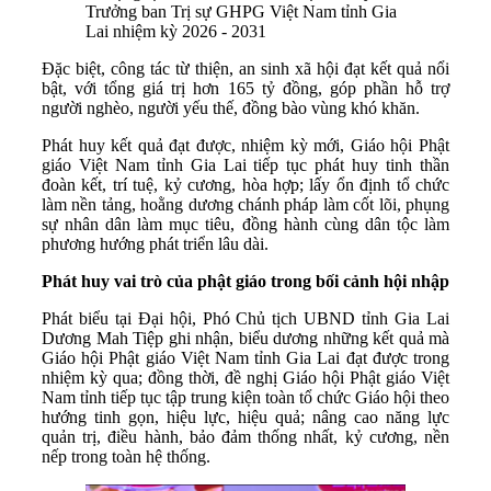
Trưởng ban Trị sự GHPG Việt Nam tỉnh Gia
Lai nhiệm kỳ 2026 - 2031
Đặc biệt, công tác từ thiện, an sinh xã hội đạt kết quả nổi
bật, với tổng giá trị hơn 165 tỷ đồng, góp phần hỗ trợ
người nghèo, người yếu thế, đồng bào vùng khó khăn.
Phát huy kết quả đạt được, nhiệm kỳ mới, Giáo hội Phật
giáo Việt Nam tỉnh Gia Lai tiếp tục phát huy tinh thần
đoàn kết, trí tuệ, kỷ cương, hòa hợp; lấy ổn định tổ chức
làm nền tảng, hoằng dương chánh pháp làm cốt lõi, phụng
sự nhân dân làm mục tiêu, đồng hành cùng dân tộc làm
phương hướng phát triển lâu dài.
Phát huy vai trò của phật giáo trong bối cảnh hội nhập
Phát biểu tại Đại hội, Phó Chủ tịch UBND tỉnh Gia Lai
Dương Mah Tiệp ghi nhận, biểu dương những kết quả mà
Giáo hội Phật giáo Việt Nam tỉnh Gia Lai đạt được trong
nhiệm kỳ qua; đồng thời, đề nghị Giáo hội Phật giáo Việt
Nam tỉnh tiếp tục tập trung kiện toàn tổ chức Giáo hội theo
hướng tinh gọn, hiệu lực, hiệu quả; nâng cao năng lực
quản trị, điều hành, bảo đảm thống nhất, kỷ cương, nền
nếp trong toàn hệ thống.