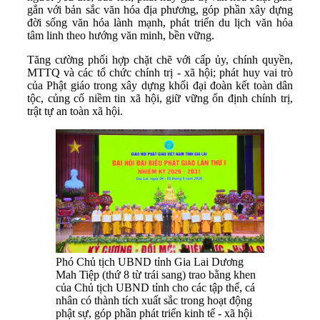
gắn với bản sắc văn hóa địa phương, góp phần xây dựng
đời sống văn hóa lành mạnh, phát triển du lịch văn hóa
tâm linh theo hướng văn minh, bền vững.
Tăng cường phối hợp chặt chẽ với cấp ủy, chính quyền,
MTTQ và các tổ chức chính trị - xã hội; phát huy vai trò
của Phật giáo trong xây dựng khối đại đoàn kết toàn dân
tộc, củng cố niềm tin xã hội, giữ vững ổn định chính trị,
trật tự an toàn xã hội.
Phó Chủ tịch UBND tỉnh Gia Lai Dương
Mah Tiệp (thứ 8 từ trái sang) trao bằng khen
của Chủ tịch UBND tỉnh cho các tập thể, cá
nhân có thành tích xuất sắc trong hoạt động
phật sự, góp phần phát triển kinh tế - xã hội