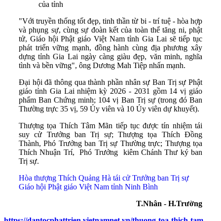
của tỉnh
"Với truyền thống tốt đẹp, tinh thần từ bi - trí tuệ - hòa hợp
và phụng sự, cùng sự đoàn kết của toàn thể tăng ni, phật
tử, Giáo hội Phật giáo Việt Nam tỉnh Gia Lai sẽ tiếp tục
phát triển vững mạnh, đồng hành cùng địa phương xây
dựng tỉnh Gia Lai ngày càng giàu đẹp, văn minh, nghĩa
tình và bền vững", ông Dương Mah Tiệp nhấn mạnh.
Đại hội đã thông qua thành phần nhân sự Ban Trị sự Phật
giáo tỉnh Gia Lai nhiệm kỳ 2026 - 2031 gồm 14 vị giáo
phẩm Ban Chứng minh; 104 vị Ban Trị sự (trong đó Ban
Thường trực 35 vị, 59 Ủy viên và 10 Ủy viên dự khuyết).
Thượng tọa Thích Tâm Mãn tiếp tục được tín nhiệm tái
suy cử Trưởng ban Trị sự; Thượng tọa Thích Đồng
Thành, Phó Trưởng ban Trị sự Thường trực; Thượng tọa
Thích Nhuận Trí, Phó Trưởng kiêm Chánh Thư ký ban
Trị sự.
Hòa thượng Thích Quảng Hà tái cử Trưởng ban Trị sự
Giáo hội Phật giáo Việt Nam tỉnh Ninh Bình
T.Nhân - H.Trường
https://dantocphattrien.vietnamnet.vn/thuong-toa-thich-tam-