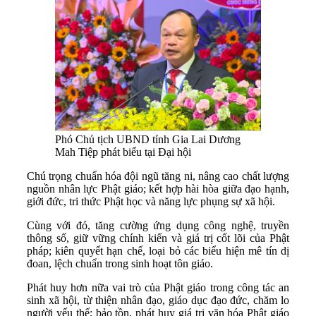
Phó Chủ tịch UBND tỉnh Gia Lai Dương
Mah Tiệp phát biểu tại Đại hội
Chú trọng chuẩn hóa đội ngũ tăng ni, nâng cao chất lượng
nguồn nhân lực Phật giáo; kết hợp hài hòa giữa đạo hạnh,
giới đức, tri thức Phật học và năng lực phụng sự xã hội.
Cùng với đó, tăng cường ứng dụng công nghệ, truyền
thông số, giữ vững chính kiến và giá trị cốt lõi của Phật
pháp; kiên quyết hạn chế, loại bỏ các biểu hiện mê tín dị
đoan, lệch chuẩn trong sinh hoạt tôn giáo.
Phát huy hơn nữa vai trò của Phật giáo trong công tác an
sinh xã hội, từ thiện nhân đạo, giáo dục đạo đức, chăm lo
người yếu thế; bảo tồn, phát huy giá trị văn hóa Phật giáo