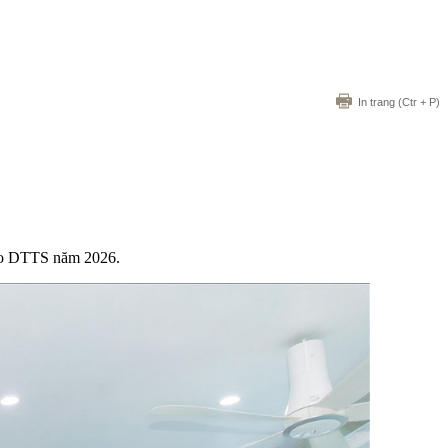
In trang
(Ctr + P)
bào DTTS năm 2026.