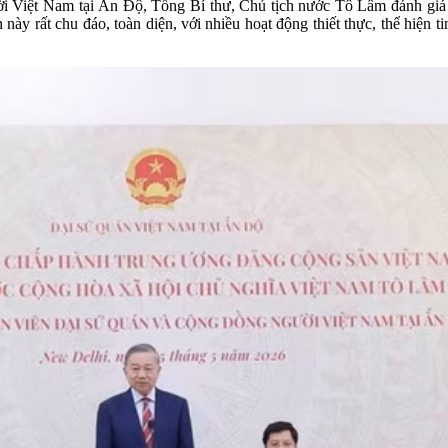
ời Việt Nam tại Ấn Độ, Tổng Bí thư, Chủ tịch nước Tô Lâm đánh giá 
y rất chu đáo, toàn diện, với nhiều hoạt động thiết thực, thể hiện t