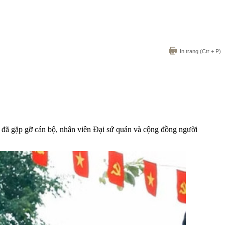
In trang
(Ctr + P)
m đã gặp gỡ cán bộ, nhân viên Đại sứ quán và cộng đồng người