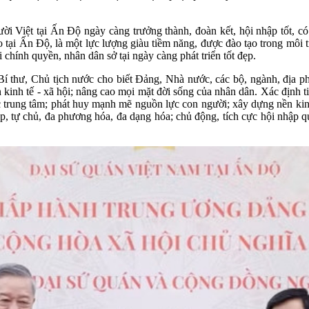
 Việt tại Ấn Độ ngày càng trưởng thành, đoàn kết, hội nhập tốt, có
o tại Ấn Độ, là một lực lượng giàu tiềm năng, được đào tạo trong môi tr
hính quyền, nhân dân sở tại ngày càng phát triển tốt đẹp.
Bí thư, Chủ tịch nước cho biết Đảng, Nhà nước, các bộ, ngành, địa phư
n kinh tế - xã hội; nâng cao mọi mặt đời sống của nhân dân. Xác định t
 trung tâm; phát huy mạnh mẽ nguồn lực con người; xây dựng nền kinh 
 tự chủ, đa phương hóa, đa dạng hóa; chủ động, tích cực hội nhập quốc 