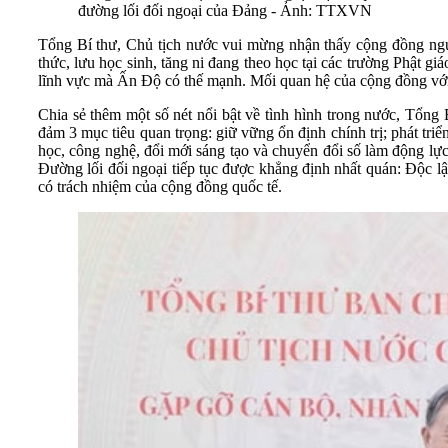
đường lối đối ngoại của Đảng - Ảnh: TTXVN
Tổng Bí thư, Chủ tịch nước vui mừng nhận thấy cộng đồng người
thức, lưu học sinh, tăng ni đang theo học tại các trường Phật giá
lĩnh vực mà Ấn Độ có thế mạnh. Mối quan hệ của cộng đồng với c
Chia sẻ thêm một số nét nổi bật về tình hình trong nước, Tổng 
đảm 3 mục tiêu quan trọng: giữ vững ổn định chính trị; phát triể
học, công nghệ, đổi mới sáng tạo và chuyển đổi số làm động lực
Đường lối đối ngoại tiếp tục được khẳng định nhất quán: Độc lập,
có trách nhiệm của cộng đồng quốc tế.