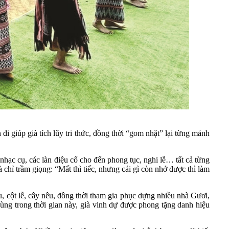
i giúp già tích lũy tri thức, đồng thời “gom nhặt” lại từng mảnh
nhạc cụ, các làn điệu cổ cho đến phong tục, nghi lễ… tất cả từng
chỉ trầm giọng: “Mất thì tiếc, nhưng cái gì còn nhớ được thì làm
, cột lễ, cây nêu, đồng thời tham gia phục dựng nhiều nhà Gươl,
ùng trong thời gian này, già vinh dự được phong tặng danh hiệu