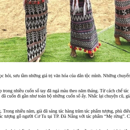
ọc hỏi, sưu tầm những giá trị văn hóa của dân tộc mình. Những chuyến đ
p trong nhiều cuốn sổ tay đã ngả màu theo năm tháng. Từ cách chế tác 
đã cuốn đi gần như toàn bộ những cuốn sổ ấy. Nhắc lại chuyện cũ, già 
. Trong nhiều năm, già đã sáng tác hàng trăm tác phẩm tượng, phù điêu
khắc tượng gỗ người Cơ Tu tại TP. Đà Nẵng với tác phẩm “Mẹ rừng”. C