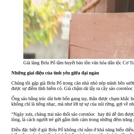
Già làng Bríu Pố tâm huyết bảo tồn văn hóa dân tộc Cơ T
Những giai điệu của tình yêu giữa đại ngàn
Chúng tôi gặp già Bríu Pố trong căn nhà nhỏ nép mình bên sườn
được sự điềm tĩnh hiếm có. Già chậm rãi lấy ra cây sáo corotóoc
Ống sáo bằng trúc dài hơn bốn gang tay, thân được chạm khắc ho
không chỉ là tiếng nhạc, mà như lời tự sự của núi rừng, gợi về n
“Ngày xưa, chàng trai nào thổi sáo corotóoc hay thì dễ tìm được
lòng, là cách người trẻ gửi gắm tình cảm trong những đêm trăng
Điều đặc biệt ở già Bríu Pố không chỉ nằm ở khả năng biểu diễn,