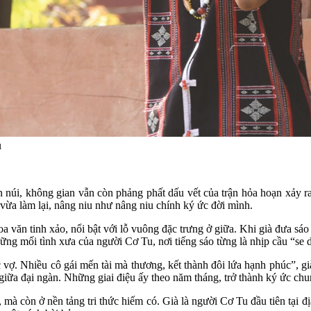
u
 núi, không gian vẫn còn phảng phất dấu vết của trận hỏa hoạn xảy r
 vừa làm lại, nâng niu như nâng niu chính ký ức đời mình.
a văn tinh xảo, nổi bật với lỗ vuông đặc trưng ở giữa. Khi già đưa sá
hững mối tình xưa của người Cơ Tu, nơi tiếng sáo từng là nhịp cầu “se 
 vợ. Nhiều cô gái mến tài mà thương, kết thành đôi lứa hạnh phúc”, già
 giữa đại ngàn. Những giai điệu ấy theo năm tháng, trở thành ký ức ch
 mà còn ở nền tảng tri thức hiếm có. Già là người Cơ Tu đầu tiên tại 