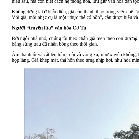
hiểu sâu, mà còn biết cách hệ thống hóa, lưu giữ văn hóa dân tộc
Không dừng lại ở biểu diễn, già còn thành thạo trong việc chế tá
Với già, mỗi nhạc cụ là một “thực thể có hồn”, cần được hiểu và 
Người “truyền lửa” văn hóa Cơ Tu
Rời ngôi nhà nhỏ, chúng tôi theo chân già men theo con đường đ
bằng sừng trâu đã nhẵn bóng theo thời gian.
Âm thanh tù và cất lên trầm, dài và vọng xa, như xuyên không, l
họp làng. Già khép mắt, thả hồn theo từng nhịp hơi, như hòa mì