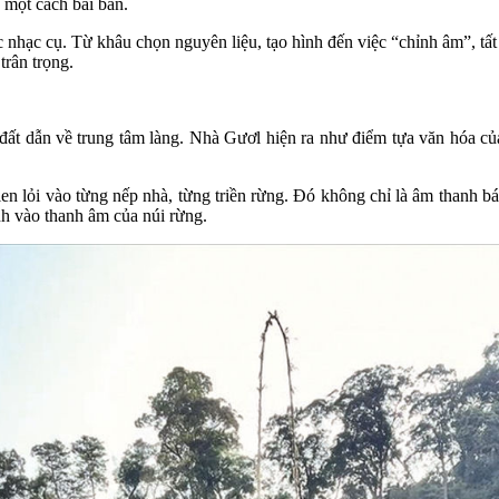
 một cách bài bản.
c nhạc cụ. Từ khâu chọn nguyên liệu, tạo hình đến việc “chỉnh âm”, tất
trân trọng.
ất dẫn về trung tâm làng. Nhà Gươl hiện ra như điểm tựa văn hóa của
en lỏi vào từng nếp nhà, từng triền rừng. Đó không chỉ là âm thanh bá
nh vào thanh âm của núi rừng.