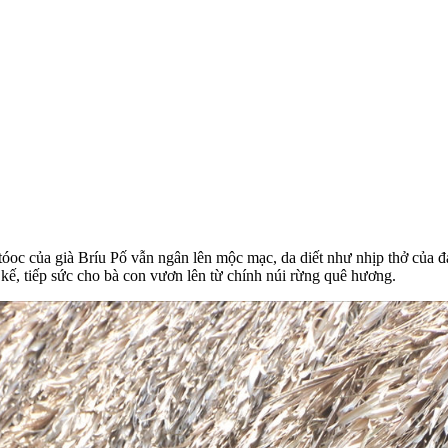
oc của già Bríu Pố vẫn ngân lên mộc mạc, da diết như nhịp thở của đại
 kế, tiếp sức cho bà con vươn lên từ chính núi rừng quê hương.