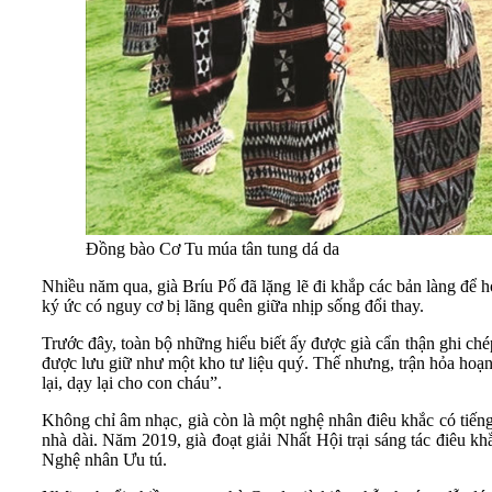
Đồng bào Cơ Tu múa tân tung dá da
Nhiều năm qua, già Bríu Pố đã lặng lẽ đi khắp các bản làng để h
ký ức có nguy cơ bị lãng quên giữa nhịp sống đổi thay.
Trước đây, toàn bộ những hiểu biết ấy được già cẩn thận ghi ché
được lưu giữ như một kho tư liệu quý. Thế nhưng, trận hỏa hoạn 
lại, dạy lại cho con cháu”.
Không chỉ âm nhạc, già còn là một nghệ nhân điêu khắc có tiếng
nhà dài. Năm 2019, già đoạt giải Nhất Hội trại sáng tác điêu 
Nghệ nhân Ưu tú.