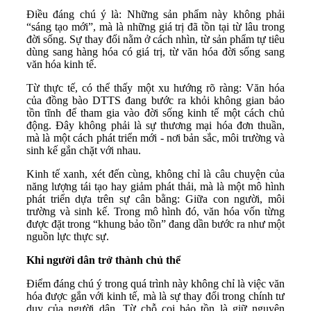
Điều đáng chú ý là: Những sản phẩm này không phải
“sáng tạo mới”, mà là những giá trị đã tồn tại từ lâu trong
đời sống. Sự thay đổi nằm ở cách nhìn, từ sản phẩm tự tiêu
dùng sang hàng hóa có giá trị, từ văn hóa đời sống sang
văn hóa kinh tế.
Từ thực tế, có thể thấy một xu hướng rõ ràng: Văn hóa
của đồng bào DTTS đang bước ra khỏi không gian bảo
tồn tĩnh để tham gia vào đời sống kinh tế một cách chủ
động. Đây không phải là sự thương mại hóa đơn thuần,
mà là một cách phát triển mới - nơi bản sắc, môi trường và
sinh kế gắn chặt với nhau.
Kinh tế xanh, xét đến cùng, không chỉ là câu chuyện của
năng lượng tái tạo hay giảm phát thải, mà là một mô hình
phát triển dựa trên sự cân bằng: Giữa con người, môi
trường và sinh kế. Trong mô hình đó, văn hóa vốn từng
được đặt trong “khung bảo tồn” đang dần bước ra như một
nguồn lực thực sự.
Khi người dân trở thành chủ thể
Điểm đáng chú ý trong quá trình này không chỉ là việc văn
hóa được gắn với kinh tế, mà là sự thay đổi trong chính tư
duy của người dân. Từ chỗ coi bảo tồn là giữ nguyên