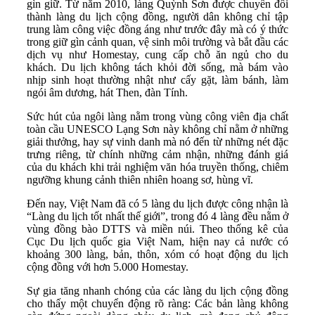
gìn giữ. Từ năm 2010, làng Quỳnh Sơn được chuyển đổi
thành làng du lịch cộng đồng, người dân không chỉ tập
trung làm công việc đồng áng như trước đây mà có ý thức
trong giữ gìn cảnh quan, vệ sinh môi trường và bắt đầu các
dịch vụ như Homestay, cung cấp chỗ ăn ngủ cho du
khách. Du lịch không tách khỏi đời sống, mà bám vào
nhịp sinh hoạt thường nhật như cấy gặt, làm bánh, làm
ngói âm dương, hát Then, đàn Tính.
Sức hút của ngôi làng nằm trong vùng công viên địa chất
toàn cầu UNESCO Lạng Sơn này không chỉ nằm ở những
giải thưởng, hay sự vinh danh mà nó đến từ những nét đặc
trưng riêng, từ chính những cảm nhận, những đánh giá
của du khách khi trải nghiệm văn hóa truyền thống, chiêm
ngưỡng khung cảnh thiên nhiên hoang sơ, hùng vĩ.
Đến nay, Việt Nam đã có 5 làng du lịch được công nhận là
“Làng du lịch tốt nhất thế giới”, trong đó 4 làng đều nằm ở
vùng đồng bào DTTS và miền núi. Theo thống kê của
Cục Du lịch quốc gia Việt Nam, hiện nay cả nước có
khoảng 300 làng, bản, thôn, xóm có hoạt động du lịch
cộng đồng với hơn 5.000 Homestay.
Sự gia tăng nhanh chóng của các làng du lịch cộng đồng
cho thấy một chuyển động rõ ràng: Các bản làng không