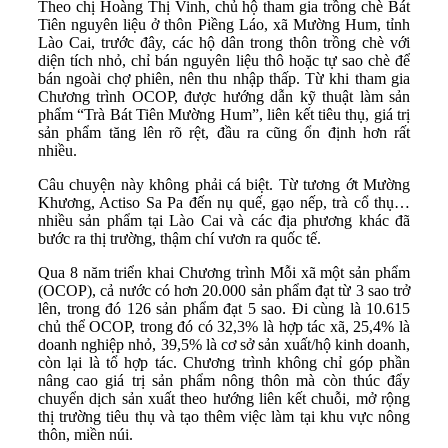
Theo chị Hoàng Thị Vinh, chủ hộ tham gia trồng chè Bát
Tiên nguyên liệu ở thôn Piềng Láo, xã Mường Hum, tỉnh
Lào Cai, trước đây, các hộ dân trong thôn trồng chè với
diện tích nhỏ, chỉ bán nguyên liệu thô hoặc tự sao chè để
bán ngoài chợ phiên, nên thu nhập thấp. Từ khi tham gia
Chương trình OCOP, được hướng dẫn kỹ thuật làm sản
phẩm “Trà Bát Tiên Mường Hum”, liên kết tiêu thụ, giá trị
sản phẩm tăng lên rõ rệt, đầu ra cũng ổn định hơn rất
nhiều.
Câu chuyện này không phải cá biệt. Từ tương ớt Mường
Khương, Actiso Sa Pa đến nụ quế, gạo nếp, trà cổ thụ…
nhiều sản phẩm tại Lào Cai và các địa phương khác đã
bước ra thị trường, thậm chí vươn ra quốc tế.
Qua 8 năm triển khai Chương trình Mỗi xã một sản phẩm
(OCOP), cả nước có hơn 20.000 sản phẩm đạt từ 3 sao trở
lên, trong đó 126 sản phẩm đạt 5 sao. Đi cùng là 10.615
chủ thể OCOP, trong đó có 32,3% là hợp tác xã, 25,4% là
doanh nghiệp nhỏ, 39,5% là cơ sở sản xuất/hộ kinh doanh,
còn lại là tổ hợp tác. Chương trình không chỉ góp phần
nâng cao giá trị sản phẩm nông thôn mà còn thúc đẩy
chuyển dịch sản xuất theo hướng liên kết chuỗi, mở rộng
thị trường tiêu thụ và tạo thêm việc làm tại khu vực nông
thôn, miền núi.