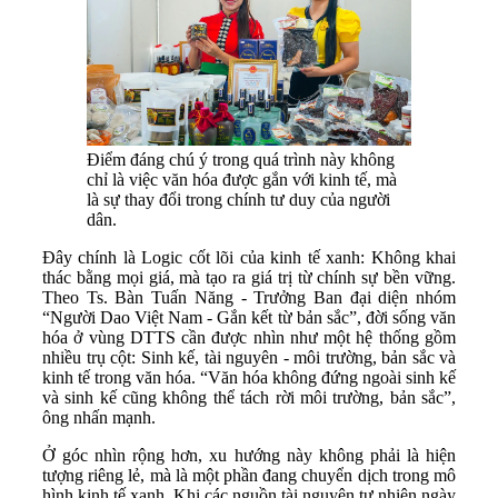
Điểm đáng chú ý trong quá trình này không
chỉ là việc văn hóa được gắn với kinh tế, mà
là sự thay đổi trong chính tư duy của người
dân.
Đây chính là Logic cốt lõi của kinh tế xanh: Không khai
thác bằng mọi giá, mà tạo ra giá trị từ chính sự bền vững.
Theo Ts. Bàn Tuấn Năng
-
Trưởng Ban đại diện nhóm
“Người Dao Việt Nam - Gắn kết từ bản sắc”, đời sống văn
hóa ở vùng DTTS cần được nhìn như một hệ thống gồm
nhiều trụ cột: Sinh kế, tài nguyên - môi trường, bản sắc và
kinh tế trong văn hóa. “Văn hóa không đứng ngoài sinh kế
và sinh kế cũng không thể tách rời môi trường, bản sắc”,
ông nhấn mạnh.
Ở góc nhìn rộng hơn, xu hướng này không phải là hiện
tượng riêng lẻ, mà là một phần đang chuyển dịch trong mô
hình kinh tế xanh. Khi các nguồn tài nguyên tự nhiên ngày