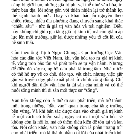
càng bị giới hạn, những giá trị phi vật thể như văn hóa, tri
thức bản địa, lối sống gắn với thiên nhiên lại trở thành lợi
thế cạnh tranh mới. Thay vì khai thác tài nguyên theo
chiều rộng, nhiều địa phương đang chuyển sang khai thác
“chiều sâu” - tức là giá trị văn hóa và trải nghiệm. Điều
này không chỉ giúp gia tăng giá trị kinh tế, mà còn giảm áp
lực lên môi trường, giữ lại được những yếu tố cốt lõi của
hệ sinh thái.
Còn theo ông Trịnh Ngọc Chung - Cục trưởng Cục Văn
hóa các dân tộc Việt Nam, khi văn hóa tạo ra giá trị kinh
tế, vòng tròn bảo tồn và phát triển sẽ tự vận hành. Nhưng
để điều đó xảy ra, người dân phải là trung tâm. Nhà nước
có thể hỗ trợ về cơ chế, đào tạo, vật chất, nhưng việc giữ
gìn và truyền dạy phải xuất phát từ chính cộng đồng. Chỉ
khi người dân thấy văn hóa là tài sản của mình và có thể
nuôi sống mình thì di sản mới thực sự “sống”.
Văn hóa không còn là thứ đi sau phát triển, mà trở thành
một trong những “đầu vào” quan trọng của tăng trưởng
bền vững. Và khi bản sắc được đưa vào chuỗi giá trị kinh
tế một cách có kiểm soát, nguy cơ mai một văn hóa sẽ
không còn là nỗi lo, mà có thêm điều kiện để tồn tại và lan
tỏa. Nói cách khác, văn hóa không còn là phần “trang trí”
cho phát triển, mà là thành phần cốt lõi của phát triển kinh