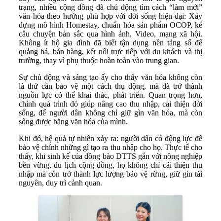
trạng, nhiều cộng đồng đã chủ động tìm cách “làm mới”
văn hóa theo hướng phù hợp với đời sống hiện đại: Xây
dựng mô hình Homestay, chuẩn hóa sản phẩm OCOP, kể
câu chuyện bản sắc qua hình ảnh, Video, mạng xã hội.
Không ít hộ gia đình đã biết tận dụng nền tảng số để
quảng bá, bán hàng, kết nối trực tiếp với du khách và thị
trường, thay vì phụ thuộc hoàn toàn vào trung gian.
Sự chủ động và sáng tạo ấy cho thấy văn hóa không còn
là thứ cần bảo vệ một cách thụ động, mà đã trở thành
nguồn lực có thể khai thác, phát triển. Quan trọng hơn,
chính quá trình đó giúp nâng cao thu nhập, cải thiện đời
sống, để người dân không chỉ giữ gìn văn hóa, mà còn
sống được bằng văn hóa của mình.
Khi đó, hệ quả tự nhiên xảy ra: người dân có động lực để
bảo vệ chính những gì tạo ra thu nhập cho họ. Thực tế cho
thấy, khi sinh kế của đồng bào DTTS gắn với nông nghiệp
bền vững, du lịch cộng đồng, họ không chỉ cải thiện thu
nhập mà còn trở thành lực lượng bảo vệ rừng, giữ gìn tài
nguyên, duy trì cảnh quan.