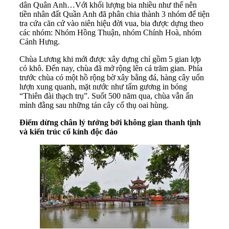
dân Quân Anh…Với khối lượng bia nhiều như thế nên
tiền nhân đất Quần Anh đã phân chia thành 3 nhóm để tiện
tra cứa căn cứ vào niên hiệu đời vua, bia được dựng theo
các nhóm: Nhóm Hồng Thuận, nhóm Chính Hoà, nhóm
Cảnh Hưng.
Chùa Lương khi mới được xây dựng chỉ gồm 5 gian lợp
cỏ khô. Đến nay, chùa đã mở rộng lên cả trăm gian. Phía
trước chùa có một hồ rộng bờ xây bằng đá, hàng cây uốn
lượn xung quanh, mặt nước như tấm gương in bóng
“Thiên đài thạch trụ”. Suốt 500 năm qua, chùa vẫn ẩn
mình đằng sau những tán cây cổ thụ oai hùng.
Điểm dừng chân lý tưởng bởi không gian thanh tịnh
và kiến trúc cổ kính độc đáo