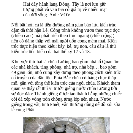
Hai dãy hành lang Đông, Tây là nơi lưu giữ
tượng phật và văn bia có giá trị về nhiều mặt
của đời sống. Ảnh: VOV
Nổi bật hơn cả là tiền đường năm gian bảo lưu kiến trúc
đậm đà thời hậu Lê. Công trình không vươn theo trục dọc
(chiều cao ) mà phát triển theo trục ngang (chiều rộng )
nên có dáng thấp với mái ngói uốn cong mềm mại. Kiến
trúc thực hiện theo kiểu: bẩy, kẻ, trụ non, câu đầu-là thứ
kiến trúc tiêu biểu của hai thế kỷ 17 và 18.
Khu vực thứ hai là chùa Lương bao gồm nhà tổ Quan âm
các nhà khách, tăng phòng, nhà trọ, nhà bếp… bao gồm
49 gian lớn, nhỏ cũng xây dựng theo phong cách kiến trúc
cổ truyền của dân tộc. Phía Bắc chùa có hàng chục tháp
mộ, gắn với tổng thể kiến trúc của ngôi chùa. Khách tham
quan sẽ thấy rất thú vị trước giếng nước chùa Lương bởi
sự độc đáo: Thành giếng được tạo thành bằng những chiếc
cối đá xếp vòng tròn chồng từng lớp nên nhau. Nước
giếng trong vắt, tinh khiết, vẫn thường dùng để đồ xôi sửa
lễ cúng Phật.