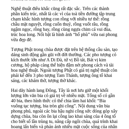
Nghệ thuật điêu khắc cũng rất đặc sắc. Trên các thành
phần kiến trúc, nhất là các vì của toà tiền đường tập trung
chạm khắc hình tượng con rồng với nhiều tư thế: rồng
chầu mặt nguyệt, rồng cuốn thuỷ, rồng vuốt râu, rồng
ngậm ngọc, rồng bay, rồng cùng ngựa chim cá vui đùa,
trúc hoa long. Nổi bật là hình ảnh “hổ phù” vừa oai phong
vừa đẹp đẽ.
Tượng Phật trong chùa được đặt trên hệ thống cầu sàn, tạo
dáng sinh động gần gũi với đời thường. Các pho tượng có
kích thước lớn như A Di Đà, tứ vị Bồ tát, Bát vị kim
cương, hộ pháp càng thể hiện đậm nét phong cách và tài
hoa nghệ thuật. Ngoài tượng Phật có giá trị nghệ thuật còn
phải kể đến 3 pho tượng Tam Thánh, tượng ông tổ khai
sáng, các khám thờ, tượng thờ khác.
Hai dãy hành lang Đông, Tây là nơi lưu giữ một khối
lượng lớn văn bia có giá trị về nhiều mặt. Tổng số có gần
40 bia, theo hình thức có thể chia làm hai khối: “Bia
vuông tạc tượng, bia tròn ghi công”. Nội dung văn bia
phong phú, ngoài các bia hậu nghi công sức đóng góp xây
dựng chùa, bia còn ôn lại công lao khai sáng của 4 ông tổ
cho biết số lần trùng tu, nâng cấp ngôi chùa, quá trình khai
hoang lấn biển và phản ánh nhiều mặt cuộc sống của nhân