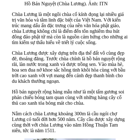
Hồ Bán Nguyệt (Chùa Lương). Ảnh: ITN
Chùa Lương là một ngôi chùa cổ kính đọng lại nhiều giá
trị văn hóa và tâm linh đặc biệt của Việt Nam. Với kiến
trúc mang dấu ấn đặc trưng của nền văn hóa phật giáo,
chùa Lương không chỉ là điểm đến tôn nghiêm thu hút
đông đảo phật tử mà còn là nguồn cảm hứng cho những ai
tìm kiếm sự thấu hiểu về triết lý cuộc sống.
Chùa Lương được xây dựng trên địa thế đất vô cùng đẹp
đẽ, thoáng đãng. Trước chùa chính là hồ bán nguyệt rộng
rãi, làn nước trong xanh và được trồng sen. Vào mùa hè,
hoa sen đua nở khoe sắc hồng tinh khôi hòa cùng với bầu
trời cao xanh vời vợi mang đến cảnh đẹp thanh bình cho
du khách thưởng ngoạn.
Hồ bán nguyệt rộng hàng mẫu như là một tấm gương soi
phản chiếu bóng tam quan cùng với những hàng cây cổ
thủ cao xanh tỏa bóng mát cho chùa.
Nằm cách chùa Lương khoảng 300m là cầu ngói chợ
Lương có tuổi đời hơn 500 năm. Cây cầu được xây dựng
cùng thời với chùa Lương vào năm Hồng Thuận Tam
niên, tức là năm 1511.