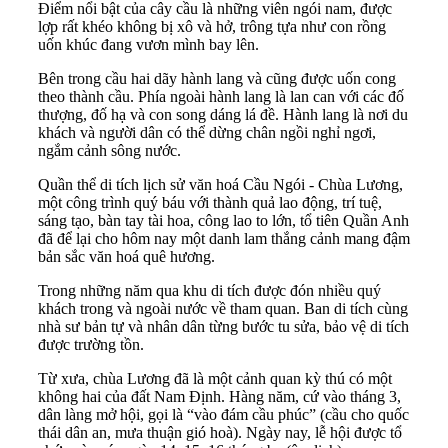
Điểm nổi bật của cây cầu là những viên ngói nam, được
lợp rất khéo không bị xô và hở, trông tựa như con rồng
uốn khúc đang vươn mình bay lên.
Bên trong cầu hai dãy hành lang và cũng được uốn cong
theo thành cầu. Phía ngoài hành lang là lan can với các đố
thượng, đố hạ và con song dáng lá đề. Hành lang là nơi du
khách và người dân có thể dừng chân ngồi nghỉ ngơi,
ngắm cảnh sông nước.
Quần thể di tích lịch sử văn hoá Cầu Ngói - Chùa Lương,
một công trình quý báu với thành quả lao động, trí tuệ,
sáng tạo, bàn tay tài hoa, công lao to lớn, tổ tiên Quần Anh
đã để lại cho hôm nay một danh lam thắng cảnh mang đậm
bản sắc văn hoá quê hương.
Trong những năm qua khu di tích được đón nhiều quý
khách trong và ngoài nước về tham quan. Ban di tích cùng
nhà sư bản tự và nhân dân từng bước tu sửa, bảo vệ di tích
được trường tồn.
Từ xưa, chùa Lương đã là một cảnh quan kỳ thú có một
không hai của đất Nam Định. Hàng năm, cứ vào tháng 3,
dân làng mở hội, gọi là “vào đám cầu phúc” (cầu cho quốc
thái dân an, mưa thuận gió hoà). Ngày nay, lễ hội được tổ