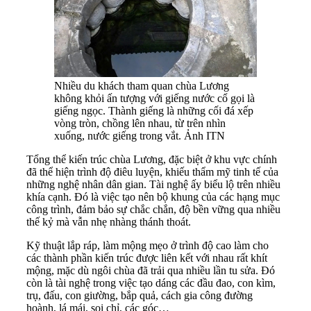
Nhiều du khách tham quan chùa Lương
không khỏi ấn tượng với giếng nước cổ gọi là
giếng ngọc. Thành giếng là những cối đá xếp
vòng tròn, chồng lên nhau, từ trên nhìn
xuống, nước giếng trong vắt. Ảnh ITN
Tổng thể kiến trúc chùa Lương, đặc biệt ở khu vực chính
đã thể hiện trình độ điêu luyện, khiếu thẩm mỹ tinh tế của
những nghệ nhân dân gian. Tài nghệ ấy biểu lộ trên nhiều
khía cạnh. Đó là việc tạo nên bộ khung của các hạng mục
công trình, đảm bảo sự chắc chắn, độ bền vững qua nhiều
thế kỷ mà vẫn nhẹ nhàng thánh thoát.
Kỹ thuật lắp ráp, làm mộng mẹo ở trình độ cao làm cho
các thành phần kiến trúc được liên kết với nhau rất khít
mộng, mặc dù ngôi chùa đã trải qua nhiều lần tu sửa. Đó
còn là tài nghệ trong việc tạo dáng các đầu đao, con kìm,
trụ, đấu, con giường, bắp quả, cách gia công đường
hoành, lá mái, soi chỉ, các góc…