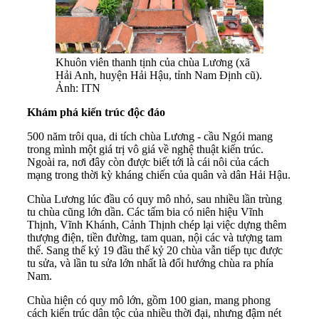
Khuôn viên thanh tịnh của chùa Lương (xã
Hải Anh, huyện Hải Hậu, tỉnh Nam Định cũ).
Ảnh: ITN
Khám phá kiến trúc độc đáo
500 năm trôi qua, di tích chùa Lương - cầu Ngói mang
trong mình một giá trị vô giá về nghệ thuật kiến trúc.
Ngoài ra, nơi đây còn được biết tới là cái nôi của cách
mạng trong thời kỳ kháng chiến của quân và dân Hải Hậu.
Chùa Lương lúc đầu có quy mô nhỏ, sau nhiều lần trùng
tu chùa cũng lớn dần. Các tấm bia có niên hiệu Vĩnh
Thịnh, Vĩnh Khánh, Cảnh Thịnh chép lại việc dựng thêm
thượng điện, tiền đường, tam quan, nội các và tượng tam
thế. Sang thế kỷ 19 đầu thế kỷ 20 chùa vẫn tiếp tục được
tu sửa, và lần tu sửa lớn nhất là đổi hướng chùa ra phía
Nam.
Chùa hiện có quy mô lớn, gồm 100 gian, mang phong
cách kiến trúc dân tộc của nhiều thời đại, nhưng đậm nét