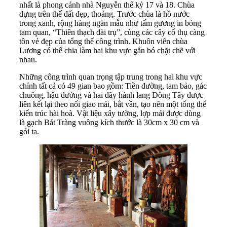
nhất là phong cánh nhà Nguyễn thế kỷ 17 và 18. Chùa
dựng trên thế đất đẹp, thoáng. Trước chùa là hồ nước
trong xanh, rộng hàng ngàn mẫu như tấm gương in bóng
tam quan, “Thiên thạch đài trụ”, cùng các cây cổ thụ càng
tôn vẻ đẹp của tổng thể công trình. Khuôn viên chùa
Lương có thể chia làm hai khu vực gắn bó chặt chẽ với
nhau.
Những công trình quan trọng tập trung trong hai khu vực
chính tất cả có 49 gian bao gồm: Tiền đường, tam bảo, gác
chuông, hậu đường và hai dãy hành lang Đông Tây được
liên kết lại theo nối giao mái, bắt vần, tạo nên một tổng thể
kiến trúc hài hoà. Vật liệu xây tường, lợp mái được dùng
là gạch Bát Tràng vuông kích thước là 30cm x 30 cm và
gói ta.