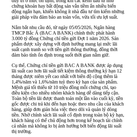
duy trì ở mức ổn định, trong khi các kênh đầu tư như
chứng khoán hay bất động sản vẫn tiềm ẩn nhiều biến
động ngắn hạn, khiến không ít nhà đầu tư tìm kiếm những
giải pháp vừa đảm bảo an toàn vốn, vừa tối ưu lợi suất.
Nắm bắt nhu cầu đó, từ ngày 05/05/2026, Ngân hàng
TMCP Bắc Á (BAC A BANK) chính thức phát hành
3.000 tỷ đồng Chứng chỉ tiền gửi Đợt 1 năm 2026. Sản
phẩm được xây dựng với định hướng mang lại mức lãi
suất cạnh tranh so với tiền gửi thông thường, đồng thời
đảm bảo tính ổn định trong suốt thời gian nắm giữ.
Cụ thể, Chứng chỉ tiền gửi BAC A BANK được áp dụng
lãi suất cao hơn lãi suất tiết kiệm thông thường kỳ hạn 12
tháng được niêm yết cao nhất với biên độ cộng thêm là
1,4%/năm và 1,6%/năm tuỳ theo kỳ hạn của sản phẩm.
Mệnh giá tối thiểu từ 10 triệu đồng mỗi chứng chỉ, tạo
điều kiện cho nhiều nhóm khách hàng dễ dàng tiếp cận.
Toàn bộ tiền lãi được thanh toán một lần vào cuối kỳ, tiền
gốc được chi trả khi đến hạn hoặc theo nhu cầu của khách
hàng, giúp đơn giản hóa việc theo dõi và quản lý dòng
tiền. Nhờ chính sách lãi suất cố định trong toàn bộ kỳ hạn,
khách hàng có thể chủ động hơn trong kế hoạch tài chính
cá nhân mà không lo bị ảnh hưởng bởi biến động lãi suất
thị trường.