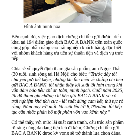
Hình ảnh minh họa
Bên cạnh đó, việc giao dịch chứng chỉ tiền gửi được triển
khai tại 194 điểm giao dịch BAC A BANK trên toàn quốc
cũng góp phần nâng cao trải nghiệm khách hàng, đặc biệt
với nhóm khách hàng ưu tiên sự thuận tiện và dịch vụ trực
tiếp.
Chia sẻ về quyết định tham gia sản phẩm, anh Ngọc Thái
(30 tuổi, sinh sống tại Hà Nội) cho biết:
“Trước đây tôi
chủ yếu gửi tiết kiệm, nhưng khi tìm hiểu về chứng chỉ tiền
gửi BAC A BANK, tôi nhận thấy lợi suất tốt hơn trong khi
vẫn đảm bảo tiêu chí an toàn, minh bạch. Cuối năm 2025,
tôi đã tham gia chứng chỉ tiền gửi BAC A BANK và có
trải nghiệm khá tích cực - lãi suất đúng cam kết, thủ tục rõ
ràng. Năm nay với mức lãi suất lên tới 8,7%/năm, tôi tiếp
tục cân nhắc phân bổ một phần vốn vào kênh này.”
Có thể thấy, với mức lãi suất cạnh tranh, cấu trúc sản phẩm
rõ ràng cùng đa dạng tiện ích đi kèm, Chứng chỉ tiền gửi
BAC A BANK được kỳ vọng sẽ trở thành lựa chọn đáng