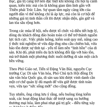
Bạc, giá trị càng trở nên đặc biệt khi không chỉ hội tụ cảnh
quan, kiến trúc mà còn là không gian tâm linh gắn với
Thiền phái Trúc Lâm. Sự quan tâm ngày càng lớn của
người dân vì thế không chỉ là áp lực, mà còn là cơ hội để
những giá trị tinh thần cốt lõi được nhận diện, gìn giữ và
lan tỏa sâu rộng hơn.
Trong các mùa lễ hội, nếu được tổ chức và điều tiết hợp lý,
dòng du khách đông đảo hoàn toàn có thể trở thành nguồn
lực tích cực. Việc phân luồng, kiểm soát quy mô, nâng cao
ý thức trải nghiệm sẽ vừa đáp ứng nhu cầu chiêm bái, vừa
bảo tồn được sự tĩnh tại - yếu tố làm nên “linh hồn” của di
sản. Khi đó, phát triển du lịch không đối lập với bảo tồn,
mà trở thành một phương thức nuôi dưỡng di sản một cách
bền vững.
Theo Phó Giáo sư, Tiến sĩ Đặng Văn Bài, nguyên Cục
trưởng Cục Di sản Văn hóa, Phó Chủ tịch Hội đồng Di
sản văn hóa Quốc gia, di sản sau khi được vinh danh cần
một cơ chế quản lý đủ mạnh để vừa giữ được tính toàn
vẹn, vừa tạo “sức sống mới” cho cộng đồng.
Tuy nhiên, ông cũng lưu ý rằng, nếu buông lỏng kiểm
soát, các hoạt động khai thác dễ trượt sang xu hướng
thương mại hóa, làm phai nhạt giá trị gốc - điều từng xảy