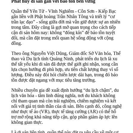
Phát huy di sản gắn với bảo tồn bền vững
Quần thể Yên Tử - Vĩnh Nghiêm - Côn Sơn - Kiếp Bạc
gắn liền với Phật hoàng Trần Nhân Tông và triết lý “cư
trần lạc đạo” - sống giữa đời mà vẫn giữ được sự an nhiên
trong tâm. Đây cũng là gợi mở quan trọng cho cách tiếp
cận di sản hôm nay: không “đóng kín” để bảo tồn tuyệt
đối, mà cần đặt trong mối quan hệ sống động với cộng
đồng.
Theo ông Nguyễn Việt Dũng, Giám đốc Sở Văn hóa, Thể
thao và Du lịch tỉnh Quảng Ninh, phát triển du lịch là xu
thế tất yếu khi di sản đã được thế giới ghi nhận, song cần
lựa chọn hướng đi phù hợp, ưu tiên chất lượng thay vì số
lượng. Điều này đòi hỏi chiến lược dài hạn, trong đó bảo
tồn được đặt ngang với mục tiêu tăng trưởng.
Nhiều chuyên gia đề xuất định hướng “du lịch chậm”, du
lịch văn hóa - tâm linh đúng nghĩa, nơi du khách không
chỉ tham quan mà còn trải nghiệm, chiêm nghiệm và kết
nối với giá trị tinh thần của di sản. Bên cạnh đó, công nghệ
như thực tế ảo (VR), thực tế tăng cường (AR) có thể hỗ
trợ mở rộng khả năng tiếp cận, góp phần giảm áp lực lên
không gian thực.
Là di sản liên tỉnh, quần thể này đặt ra yêu cầu về một cơ