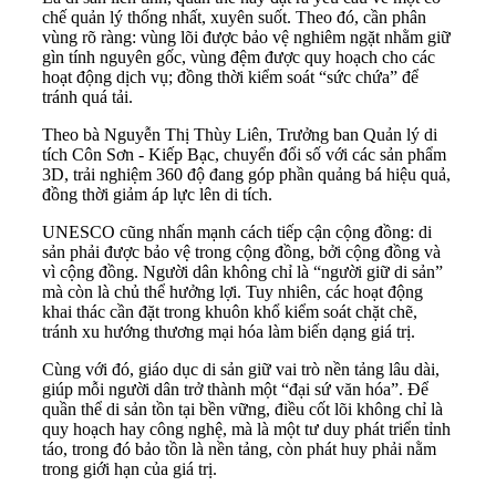
chế quản lý thống nhất, xuyên suốt. Theo đó, cần phân
vùng rõ ràng: vùng lõi được bảo vệ nghiêm ngặt nhằm giữ
gìn tính nguyên gốc, vùng đệm được quy hoạch cho các
hoạt động dịch vụ; đồng thời kiểm soát “sức chứa” để
tránh quá tải.
Theo bà Nguyễn Thị Thùy Liên, Trưởng ban Quản lý di
tích Côn Sơn - Kiếp Bạc, chuyển đổi số với các sản phẩm
3D, trải nghiệm 360 độ đang góp phần quảng bá hiệu quả,
đồng thời giảm áp lực lên di tích.
UNESCO cũng nhấn mạnh cách tiếp cận cộng đồng: di
sản phải được bảo vệ trong cộng đồng, bởi cộng đồng và
vì cộng đồng. Người dân không chỉ là “người giữ di sản”
mà còn là chủ thể hưởng lợi. Tuy nhiên, các hoạt động
khai thác cần đặt trong khuôn khổ kiểm soát chặt chẽ,
tránh xu hướng thương mại hóa làm biến dạng giá trị.
Cùng với đó, giáo dục di sản giữ vai trò nền tảng lâu dài,
giúp mỗi người dân trở thành một “đại sứ văn hóa”. Để
quần thể di sản tồn tại bền vững, điều cốt lõi không chỉ là
quy hoạch hay công nghệ, mà là một tư duy phát triển tỉnh
táo, trong đó bảo tồn là nền tảng, còn phát huy phải nằm
trong giới hạn của giá trị.