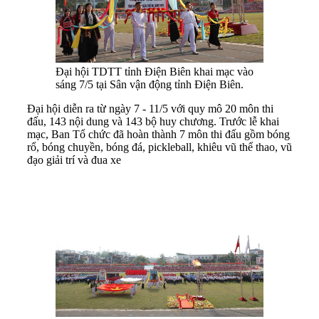
Đại hội TDTT tỉnh Điện Biên khai mạc vào
sáng 7/5 tại Sân vận động tỉnh Điện Biên.
Đại hội diễn ra từ ngày 7 - 11/5 với quy mô 20 môn thi
đấu, 143 nội dung và 143 bộ huy chương. Trước lễ khai
mạc, Ban Tổ chức đã hoàn thành 7 môn thi đấu gồm bóng
rổ, bóng chuyền, bóng đá, pickleball, khiêu vũ thể thao, vũ
đạo giải trí và đua xe