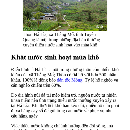
Thôn Há Lìa, xã Thắng Mố, tỉnh Tuyên
Quang là một trong những địa bàn thường
xuyên thiếu nước sinh hoạt vào mùa khô
Khát nước sinh hoạt
mùa khô
Điển hình là Há Lìa - một trong những thôn còn nhiều khó
khăn của xã Thắng Mố; Thôn có 94 hộ với hơn 500 nhân
khẩu, 100% là đồng bào
dân tộc Mông
. Tỷ lệ hộ nghèo và
cận nghèo chiếm trên 60%.
Do địa hình núi đá tai mèo hiểm trở, nguồn nước tự nhiên
khan hiếm nên tình trạng thiếu nước thường xuyên xảy ra
tại Há Lìa. Khi thời tiết khô hạn kéo dài, nhiều hộ dân phải
đi xa hàng cây số để gùi từng can nước về phục vụ nhu
cầu hằng ngày.
Việc thiếu nước không chỉ ảnh hưởng đến đời sống, mà