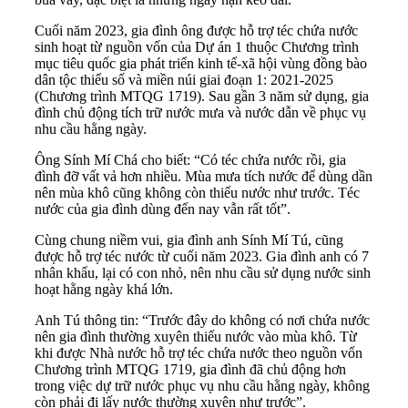
Cuối năm 2023, gia đình ông được hỗ trợ téc chứa nước
sinh hoạt từ nguồn vốn của Dự án 1 thuộc Chương trình
mục tiêu quốc gia phát triển kinh tế-xã hội vùng đồng bào
dân tộc thiểu số và miền núi giai đoạn 1: 2021-2025
(Chương trình MTQG 1719). Sau gần 3 năm sử dụng, gia
đình chủ động tích trữ nước mưa và nước dẫn về phục vụ
nhu cầu hằng ngày.
Ông Sính Mí Chá cho biết: “Có téc chứa nước rồi, gia
đình đỡ vất vả hơn nhiều. Mùa mưa tích nước để dùng dần
nên mùa khô cũng không còn thiếu nước như trước. Téc
nước của gia đình dùng đến nay vẫn rất tốt”.
Cùng chung niềm vui, gia đình anh Sính Mí Tú, cũng
được hỗ trợ téc nước từ cuối năm 2023. Gia đình anh có 7
nhân khẩu, lại có con nhỏ, nên nhu cầu sử dụng nước sinh
hoạt hằng ngày khá lớn.
Anh Tú thông tin: “Trước đây do không có nơi chứa nước
nên gia đình thường xuyên thiếu nước vào mùa khô. Từ
khi được Nhà nước hỗ trợ téc chứa nước theo nguồn vốn
Chương trình MTQG 1719, gia đình đã chủ động hơn
trong việc dự trữ nước phục vụ nhu cầu hằng ngày, không
còn phải đi lấy nước thường xuyên như trước”.