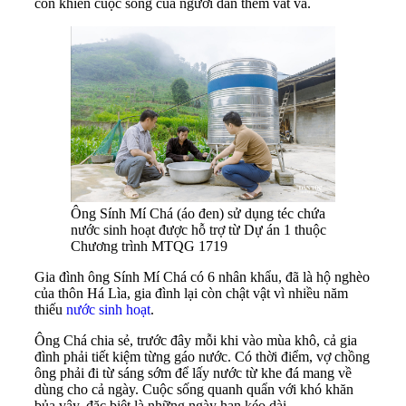
còn khiến cuộc sống của người dân thêm vất vả.
Ông Sính Mí Chá (áo đen) sử dụng téc chứa
nước sinh hoạt được hỗ trợ từ Dự án 1 thuộc
Chương trình MTQG 1719
Gia đình ông Sính Mí Chá có 6 nhân khẩu, đã là hộ nghèo
của thôn Há Lìa, gia đình lại còn chật vật vì nhiều năm
thiếu
nước sinh hoạt
.
Ông Chá chia sẻ, trước đây mỗi khi vào mùa khô, cả gia
đình phải tiết kiệm từng gáo nước. Có thời điểm, vợ chồng
ông phải đi từ sáng sớm để lấy nước từ khe đá mang về
dùng cho cả ngày. Cuộc sống quanh quẩn với khó khăn
bủa vây, đặc biệt là những ngày hạn kéo dài.