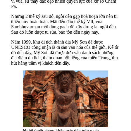
vị vua, sư thầy đắc đạo nhiều quyền lực của xứ sở Chăm
Pa.
Nhưng 2 thế kỷ sau đó, ngôi đền gặp hoả hoạn lớn nên bị
thiêu hủy hoàn toàn. Mãi đến đầu thế kỷ VII, vua
Sambhuvarman mới dùng gạch để xây dựng lại ngôi đền.
Sau đó luôn được tu sửa, bảo tồn đến ngày nay.
Năm 1999, khu di tích thánh địa Mỹ Sơn đã được
UNESCO công nhận là di sản văn hóa của thế giới. Kể từ
đó đến đây, Mỹ Sơn đã được đưa vào danh sách những
địa điểm du lịch, tham quan nổi tiếng của miền Trung, thu
hút hàng trăm vị khách đến đây.
Nghệ thuật chạm khắc trực tiếp trên gạch