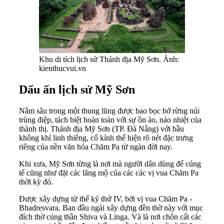
Khu di tích lịch sử Thánh địa Mỹ Sơn. Ảnh:
kienthucvui.vn
Dấu ấn lịch sử Mỹ Sơn
Nằm sâu trong một thung lũng được bao bọc bở rừng núi
trùng điệp, tách biệt hoàn toàn với sự ồn ào, náo nhiệt của
thành thị. Thánh địa Mỹ Sơn (TP. Đà Nẵng) với bầu
không khí linh thiêng, cổ kính thể hiện rõ nét đặc trưng
riêng của nền văn hóa Chăm Pa từ ngàn đời nay.
Khi xưa, Mỹ Sơn từng là nơi mà người dân dùng để cúng
tế cũng như đặt các lăng mộ của các các vị vua Chăm Pa
thời kỳ đó.
Được xây dựng từ thế kỷ thứ IV, bởi vị vua Chăm Pa -
Bhadresvara. Ban đầu ngài xây dựng đền thờ này với mục
đích thờ cúng thần Shiva và Linga. Và là nơi chôn cất các