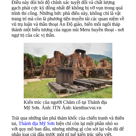
Điều này đòi hỏi độ chính xác tuyệt đối và chất lượng
gạch phải cực kỳ đồng nhất để không bị vỡ vụn trong quá
trình thi công. Những bức phù điêu này, không chỉ là vật
trang trí mà còn là phương tiện truyền tải các quan niệm về
vũ trụ luận và thần thoại Ấn Độ giáo, biến mỗi ngôi tháp
thành một biểu tượng của ngọn núi Meru huyền thoại - nơi
ngự trị của các vị thần.
Kiến trúc của người Chăm cổ tại Thánh địa
Mỹ Sơn. Ảnh: ITN Ảnh: kienthucvui.vn
Trải qua những tàn phá thảm khốc của chiến tranh và thiên
tai,
Thánh địa Mỹ Sơn
hiện chỉ còn lại một phần nhỏ so
với quy mô ban đầu, nhưng những gì còn sót lại vẫn đủ để
nhân loại cúi đầu trước một trí tuệ kiến trúc siêu việt.