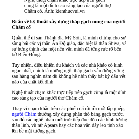
cũng là một đỉnh cao sáng tạo của người thợ
Chăm cổ. Ảnh: kienthucvui.vn
Bí ẩn về kỹ thuật xây dựng tháp gạch nung của người
Chăm cổ
Quần thể di sản Thánh địa Mỹ Sơn, là minh chứng cho sự
sùng bái các vị thần Ấn Độ giáo, đặc biệt là thần Shiva, và
sự hưng thịnh của một nền văn minh đã từng rực rỡ bên
bờ Biển Đông.
Tuy nhiên, điều khiến du khách và các nhà khảo cổ kinh
ngạc nhất, chính là những ngôi tháp gạch vẫn đứng vững
sau hàng nghìn năm dù không hề nhìn thấy bất kỳ dấu vết
nào của chất kết dính.
Nghệ thuật chạm khắc trực tiếp trên gạch cũng là một đỉnh
cao sáng tạo của người thợ Chăm cổ.
Thay vì chạm khắc trên các phiến đá rời rồi mới lắp ghép,
người Chăm
thường xây dựng phần thô bằng gạch trước,
sau đó các nghệ nhân mới trực tiếp đục đẽo các hình tượng
thần linh, vũ nữ Apsara hay các hoa văn dây leo tinh xảo
lên bề mặt tường gạch.