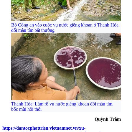
Bộ Công an vào cuộc vụ nước giếng khoan ở Thanh Hóa
đổi màu tím bất thường
Thanh Hóa: Làm rõ vụ nước giếng khoan đổi màu tím,
bốc mùi hôi thối
Quỳnh Trâm
https://dantocphattrien.vietnamnet.vn/xu-