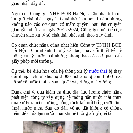
giao nhận đầy đủ.
Ngoài ra, Công ty TNHH BOB Hà Nội - Chi nhánh 1 còn
lưu giữ chất thải nguy hại quá thời hạn hơn 1 năm nhưng
không báo cáo cơ quan có thẩm quyền. Sau lần chuyển
giao gần nhất vào ngày 20/12/2024, Công ty chưa tiếp tục
chuyển giao xử lý số chất thải phát sinh theo quy định.
Cơ quan chức năng cũng phát hiện Công ty TNHH BOB
Hà Nội - Chi nhánh 1 tự ý cải tạo, thay đổi thiết kế hệ
thống xử lý nước thải nhưng không báo cáo cơ quan cấp
giấy phép môi trường.
Cụ thể, bể điều hòa của hệ thống xử lý
nước thải
bị thay
đổi dung tích từ khoảng 3.000 m3 xuống còn 1.500 m3;
hồ sự cố nước thải bị san lấp để xây dựng nhà xưởng.
Đáng chú ý, qua kiểm tra thực địa, lực lượng chức năng
phát hiện công ty xây dựng hệ thống dẫn nước thải chưa
qua xử lý ra môi trường, bằng cách kết nối hố ga với rãnh
thoát nước mưa. Sau đó dẫn về ao đất không có chống
thấm để chứa tạm nước thải khi hệ thống xử lý quá tải.