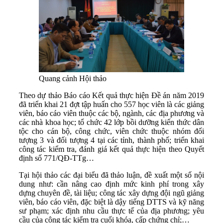
Quang cảnh Hội thảo
Theo dự thảo Báo cáo Kết quả thực hiện Đề án năm 2019
đã triển khai 21 đợt tập huấn cho 557 học viên là các giảng
viên, báo cáo viên thuộc các bộ, ngành, các địa phương và
các nhà khoa học; tổ chức 42 lớp bồi dưỡng kiến thức dân
tộc cho cán bộ, công chức, viên chức thuộc nhóm đối
tượng 3 và đối tượng 4 tại các tỉnh, thành phố; triển khai
công tác kiểm tra, đánh giá kết quả thực hiện theo Quyết
định số 771/QĐ-TTg…
Tại hội thảo các đại biểu đã thảo luận, đề xuất một số nội
dung như: cần nâng cao định mức kinh phí trong xây
dựng chuyên đề, tài liệu; công tác xây dựng đội ngũ giảng
viên, báo cáo viên, đặc biệt là dậy tiếng DTTS và kỹ năng
sư phạm; xác định nhu cầu thực tế của địa phương; yêu
cầu của công tác kiểm tra cuối khóa, cấp chứng chỉ;…