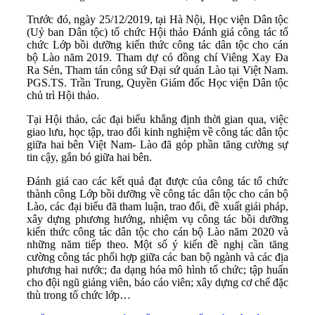
Trước đó, ngày 25/12/2019, tại Hà Nội, Học viện Dân tộc
(Uỷ ban Dân tộc) tổ chức Hội thảo Đánh giá công tác tổ
chức Lớp bồi dưỡng kiến thức công tác dân tộc cho cán
bộ Lào năm 2019. Tham dự có đồng chí Viêng Xay Đa
Ra Sẻn, Tham tán công sứ Đại sứ quán Lào tại Việt Nam.
PGS.TS. Trần Trung, Quyền Giám đốc Học viện Dân tộc
chủ trì Hội thảo.
Tại Hội thảo, các đại biểu khẳng định thời gian qua, việc
giao lưu, học tập, trao đổi kinh nghiệm về công tác dân tộc
giữa hai bên Việt Nam- Lào đã góp phần tăng cường sự
tin cậy, gắn bó giữa hai bên.
Đánh giá cao các kết quả đạt được của công tác tổ chức
thành công Lớp bồi dưỡng về công tác dân tộc cho cán bộ
Lào, các đại biểu đã tham luận, trao đổi, đề xuất giải pháp,
xây dựng phương hướng, nhiệm vụ công tác bồi dưỡng
kiến thức công tác dân tộc cho cán bộ Lào năm 2020 và
những năm tiếp theo. Một số ý kiến đề nghị cần tăng
cường công tác phối hợp giữa các ban bộ ngành và các địa
phương hai nước; đa dạng hóa mô hình tổ chức; tập huấn
cho đội ngũ giảng viên, báo cáo viên; xây dựng cơ chế đặc
thù trong tổ chức lớp…