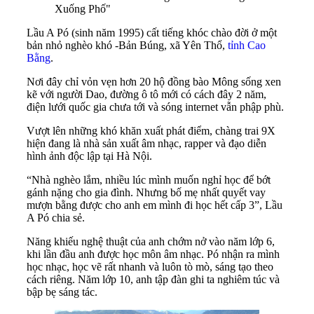
Xuống Phố"
Lầu A Pó (sinh năm 1995) cất tiếng khóc chào đời ở một
bản nhỏ nghèo khó -Bản Búng, xã Yên Thổ,
tỉnh Cao
Bằng
.
Nơi đây chỉ vỏn vẹn hơn 20 hộ đồng bào Mông sống xen
kẽ với người Dao, đường ô tô mới có cách đây 2 năm,
điện lưới quốc gia chưa tới và sóng internet vẫn phập phù.
Vượt lên những khó khăn xuất phát điểm, chàng trai 9X
hiện đang là nhà sản xuất âm nhạc, rapper và đạo diễn
hình ảnh độc lập tại Hà Nội.
“Nhà nghèo lắm, nhiều lúc mình muốn nghỉ học để bớt
gánh nặng cho gia đình. Nhưng bố mẹ nhất quyết vay
mượn bằng được cho anh em mình đi học hết cấp 3”, Lầu
A Pó chia sẻ.
Năng khiếu nghệ thuật của anh chớm nở vào năm lớp 6,
khi lần đầu anh được học môn âm nhạc. Pó nhận ra mình
học nhạc, học vẽ rất nhanh và luôn tò mò, sáng tạo theo
cách riêng. Năm lớp 10, anh tập đàn ghi ta nghiêm túc và
bập bẹ sáng tác.