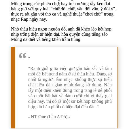
Mông trong các phiên chợ; hay trên nương rẫy kéo dài
hàng giờ với quy luật "chữ đối chữ, vần đối vần, ý đối ý",
thực ra rất gần với thơ ca và nghệ thuật "chơi chữ" trong
nhạc Rap ngày nay.
Nhờ thấu hiểu ngọn nguồn đó, anh đã khéo léo kết hợp
nhịp trống điện tử hiện đại, hòa quyện cùng tiếng sáo
Mông da diết và tiếng khèn trầm hùng.
“
"Ranh giới giữa việc giữ gìn bản sắc và làm
mới để bắt trend nằm ở sự thấu hiểu. Đáng sợ
nhất là người làm nhạc không thực sự hiểu
chất liệu dân gian mình đang sử dụng. Nếu
lấy một điệu khèn dùng trong tang lễ để phối
vào một bài hát về đám cưới chỉ vì thấy giai
điệu hay, thì đó là một sự kết hợp không phù
hợp, dù bản phối có hiện đại đến đâu."
- NT One (Lầu A Pó) -