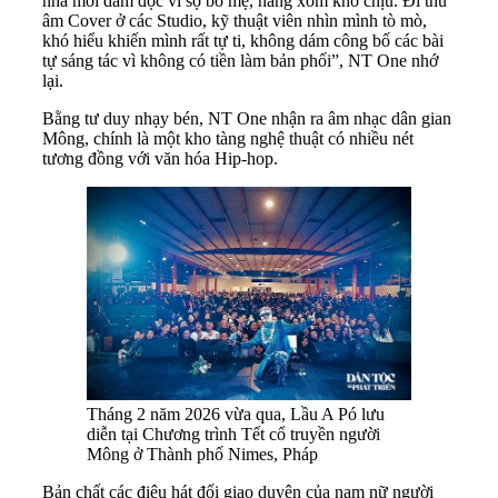
nhà mới dám đọc vì sợ bố mẹ, hàng xóm khó chịu. Đi thu
âm Cover ở các Studio, kỹ thuật viên nhìn mình tò mò,
khó hiểu khiến mình rất tự ti, không dám công bố các bài
tự sáng tác vì không có tiền làm bản phối”, NT One nhớ
lại.
Bằng tư duy nhạy bén, NT One nhận ra âm nhạc dân gian
Mông, chính là một kho tàng nghệ thuật có nhiều nét
tương đồng với văn hóa Hip-hop.
Tháng 2 năm 2026 vừa qua, Lầu A Pó lưu
diễn tại Chương trình Tết cổ truyền người
Mông ở Thành phố Nimes, Pháp
Bản chất các điệu hát đối giao duyên của nam nữ người