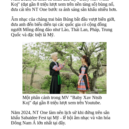
Koj" (đạt gần 8 triệu lượt xem trên nền tảng số) bùng nổ,
đưa cái tên NT One bước ra ánh sáng sân khấu nhiều hơn.
Âm nhạc của chàng trai bản Búng bắt đầu vượt biên giới,
đưa anh đến biểu diễn tại các quốc gia có cộng đồng
người Mông đông đảo như Lào, Thái Lan, Pháp, Trung
Quốc và đặc biệt là Mỹ.
Một phân cảnh trong MV "Baby Xav Ntsib
Koj" đại gần 8 triệu lượt xem trên Youtube.
Năm 2024, NT One làm nên lịch sử khi đứng trên sân
khấu Sabaidee Fest tại Mỹ - lễ hội âm nhạc và văn hóa
Đông Nam Á lớn nhất tại đây.