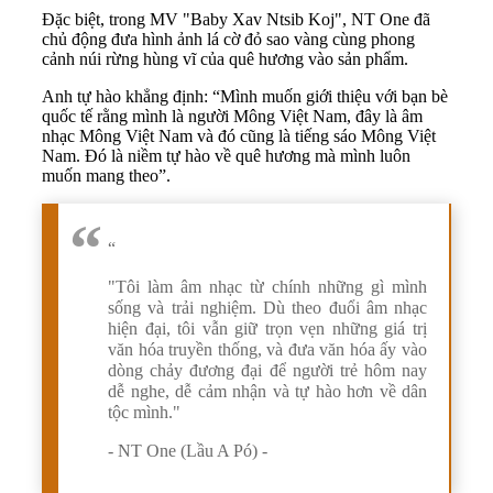
Đặc biệt, trong MV "Baby Xav Ntsib Koj", NT One đã
chủ động đưa hình ảnh lá cờ đỏ sao vàng cùng phong
cảnh núi rừng hùng vĩ của quê hương vào sản phẩm.
Anh tự hào khẳng định: “Mình muốn giới thiệu với bạn bè
quốc tế rằng mình là người Mông Việt Nam, đây là âm
nhạc Mông Việt Nam và đó cũng là tiếng sáo Mông Việt
Nam. Đó là niềm tự hào về quê hương mà mình luôn
muốn mang theo”.
“
"Tôi làm âm nhạc từ chính những gì mình
sống và trải nghiệm. Dù theo đuổi âm nhạc
hiện đại, tôi vẫn giữ trọn vẹn những giá trị
văn hóa truyền thống, và đưa văn hóa ấy vào
dòng chảy đương đại để người trẻ hôm nay
dễ nghe, dễ cảm nhận và tự hào hơn về dân
tộc mình."
- NT One (Lầu A Pó) -