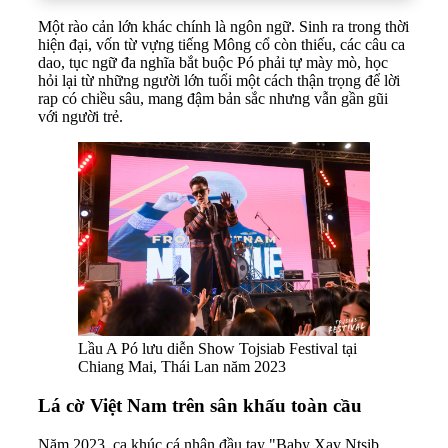
Một rào cản lớn khác chính là ngôn ngữ. Sinh ra trong thời
hiện đại, vốn từ vựng tiếng Mông cổ còn thiếu, các câu ca
dao, tục ngữ đa nghĩa bắt buộc Pó phải tự mày mò, học
hỏi lại từ những người lớn tuổi một cách thận trọng để lời
rap có chiều sâu, mang đậm bản sắc nhưng vẫn gần gũi
với người trẻ.
Lầu A Pó lưu diễn Show Tojsiab Festival tại
Chiang Mai, Thái Lan năm 2023
Lá cờ Việt Nam trên sân khấu toàn cầu
Năm 2023, ca khúc cá nhân đầu tay "Baby Xav Ntsib