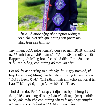
Lầu A Pó được cộng đồng người Mông ở
toàn cầu biết đến qua những sản phẩm âm
nhạc trên nền tảng số.
Tuy nhiên, bước ngoặt của Pó đến vào năm 2018, khi một
người anh trong nghề nhận xét: “Anh thấy em giống một
Rapper người Mông hơn là ca sĩ cổ điển. Em nên theo
đuổi Rap Mông, con đường đó mới lâu dài”.
Lời nói ấy đánh trúng trăn trở bấy lâu. Ngay năm đó, bài
Rap Love tiếng Mông đầu tiên do anh sáng tác mang tên
"Koj Ib Leeg Xwb" (Chỉ riêng mình anh) cho một ca sĩ tại
Lào đã bất ngờ đạt triệu View trên YouTube.
Thời điểm đó, Pó đưa ra quyết định táo bạo: Dừng kỳ thi
tốt nghiệp cao đẳng để sang Lào và trải nghiệm qua nhiều
nước, dấn thân vào con đường sản xuất âm nhạc chuyên
nghiệp cho cộng đồng người Mông toàn cầu.