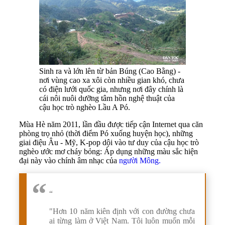
Sinh ra và lớn lên từ bản Búng (Cao Bằng) -
nơi vùng cao xa xôi còn nhiều gian khó, chưa
có điện lưới quốc gia, nhưng nơi đây chính là
cái nôi nuôi dưỡng tâm hồn nghệ thuật của
cậu học trò nghèo Lầu A Pó.
Mùa Hè năm 2011, lần đầu được tiếp cận Internet qua căn
phòng trọ nhỏ (thời điểm Pó xuống huyện học), những
giai điệu Âu - Mỹ, K-pop dội vào tư duy của cậu học trò
nghèo ước mơ cháy bỏng: Áp dụng những màu sắc hiện
đại này vào chính âm nhạc của
người Mông.
“
"Hơn 10 năm kiên định với con đường chưa
ai từng làm ở Việt Nam. Tôi luôn muốn mỗi