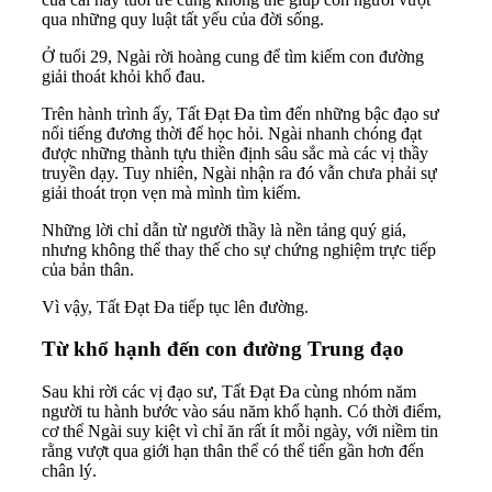
qua những quy luật tất yếu của đời sống.
Ở tuổi 29, Ngài rời hoàng cung để tìm kiếm con đường
giải thoát khỏi khổ đau.
Trên hành trình ấy, Tất Đạt Đa tìm đến những bậc đạo sư
nổi tiếng đương thời để học hỏi. Ngài nhanh chóng đạt
được những thành tựu thiền định sâu sắc mà các vị thầy
truyền dạy. Tuy nhiên, Ngài nhận ra đó vẫn chưa phải sự
giải thoát trọn vẹn mà mình tìm kiếm.
Những lời chỉ dẫn từ người thầy là nền tảng quý giá,
nhưng không thể thay thế cho sự chứng nghiệm trực tiếp
của bản thân.
Vì vậy, Tất Đạt Đa tiếp tục lên đường.
Từ khổ hạnh đến con đường Trung đạo
Sau khi rời các vị đạo sư, Tất Đạt Đa cùng nhóm năm
người tu hành bước vào sáu năm khổ hạnh. Có thời điểm,
cơ thể Ngài suy kiệt vì chỉ ăn rất ít mỗi ngày, với niềm tin
rằng vượt qua giới hạn thân thể có thể tiến gần hơn đến
chân lý.