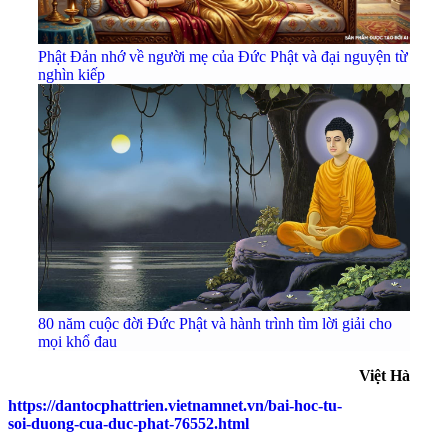
Phật Đản nhớ về người mẹ của Đức Phật và đại nguyện từ
nghìn kiếp
80 năm cuộc đời Đức Phật và hành trình tìm lời giải cho
mọi khổ đau
Việt Hà
https://dantocphattrien.vietnamnet.vn/bai-hoc-tu-
soi-duong-cua-duc-phat-76552.html