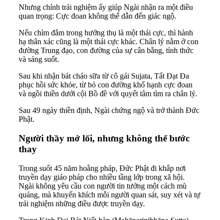
Nhưng chính trải nghiệm ấy giúp Ngài nhận ra một điều
quan trọng: Cực đoan không thể dẫn đến giác ngộ.
Nếu chìm đắm trong hưởng thụ là một thái cực, thì hành
hạ thân xác cũng là một thái cực khác. Chân lý nằm ở con
đường Trung đạo, con đường của sự cân bằng, tỉnh thức
và sáng suốt.
Sau khi nhận bát cháo sữa từ cô gái Sujata, Tất Đạt Đa
phục hồi sức khỏe, từ bỏ con đường khổ hạnh cực đoan
và ngồi thiền dưới cội Bồ đề với quyết tâm tìm ra chân lý.
Sau 49 ngày thiền định, Ngài chứng ngộ và trở thành Đức
Phật.
Người thầy mở lối, nhưng không thể bước
thay
Trong suốt 45 năm hoằng pháp, Đức Phật đi khắp nơi
truyền dạy giáo pháp cho nhiều tầng lớp trong xã hội.
Ngài không yêu cầu con người tin tưởng một cách mù
quáng, mà khuyến khích mỗi người quan sát, suy xét và tự
trải nghiệm những điều được truyền dạy.