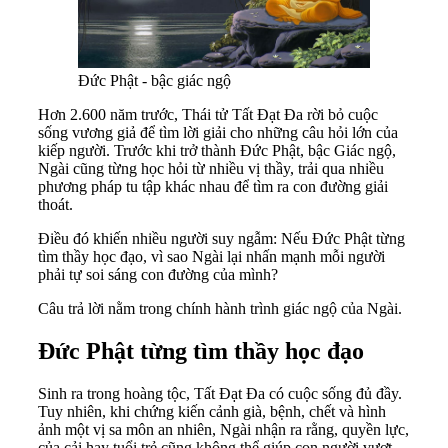
Đức Phật - bậc giác ngộ
Hơn 2.600 năm trước, Thái tử Tất Đạt Đa rời bỏ cuộc
sống vương giả để tìm lời giải cho những câu hỏi lớn của
kiếp người. Trước khi trở thành Đức Phật, bậc Giác ngộ,
Ngài cũng từng học hỏi từ nhiều vị thầy, trải qua nhiều
phương pháp tu tập khác nhau để tìm ra con đường giải
thoát.
Điều đó khiến nhiều người suy ngẫm: Nếu Đức Phật từng
tìm thầy học đạo, vì sao Ngài lại nhấn mạnh mỗi người
phải tự soi sáng con đường của mình?
Câu trả lời nằm trong chính hành trình giác ngộ của Ngài.
Đức Phật từng tìm thầy học đạo
Sinh ra trong hoàng tộc, Tất Đạt Đa có cuộc sống đủ đầy.
Tuy nhiên, khi chứng kiến cảnh già, bệnh, chết và hình
ảnh một vị sa môn an nhiên, Ngài nhận ra rằng, quyền lực,
của cải hay tuổi trẻ cũng không thể giúp con người vượt