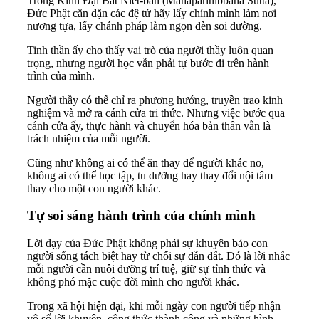
Trong Kinh Đại Bát Niết-bàn (Mahāparinibbāna Sutta),
Đức Phật căn dặn các đệ tử hãy lấy chính mình làm nơi
nương tựa, lấy chánh pháp làm ngọn đèn soi đường.
Tinh thần ấy cho thấy vai trò của người thầy luôn quan
trọng, nhưng người học vẫn phải tự bước đi trên hành
trình của mình.
Người thầy có thể chỉ ra phương hướng, truyền trao kinh
nghiệm và mở ra cánh cửa tri thức. Nhưng việc bước qua
cánh cửa ấy, thực hành và chuyển hóa bản thân vẫn là
trách nhiệm của mỗi người.
Cũng như không ai có thể ăn thay để người khác no,
không ai có thể học tập, tu dưỡng hay thay đổi nội tâm
thay cho một con người khác.
Tự soi sáng hành trình của chính mình
Lời dạy của Đức Phật không phải sự khuyên bảo con
người sống tách biệt hay từ chối sự dẫn dắt. Đó là lời nhắc
mỗi người cần nuôi dưỡng trí tuệ, giữ sự tỉnh thức và
không phó mặc cuộc đời mình cho người khác.
Trong xã hội hiện đại, khi mỗi ngày con người tiếp nhận
vô số lời khuyên, công thức thành công và những hình