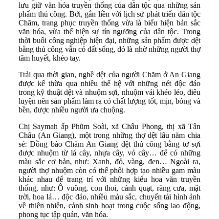
lưu giữ văn hóa truyền thống của dân tộc qua những sản
phẩm thủ công. Bởi, gắn liền với lịch sử phát triển dân tộc
Chăm, trang phục truyền thống vừa là biểu hiện bản sắc
văn hóa, vừa thể hiện sự tín ngưỡng của dân tộc. Trong
thời buổi công nghiệp hiện đại, những sản phẩm được dệt
bằng thủ công vẫn có đất sống, đó là nhờ những người thợ
tâm huyết, khéo tay.
Trải qua thời gian, nghề dệt của người Chăm ở An Giang
được kế thừa qua nhiều thế hệ với những nét độc đáo
trong kỹ thuật dệt và nhuộm sợi, nhuộm vải khéo léo, điêu
luyện nên sản phẩm làm ra có chất lượng tốt, mịn, bóng và
bền, được nhiều người ưa chuộng.
Chị Saymah ấp Phũm Soài, xã Châu Phong, thị xã Tân
Châu (An Giang), một trong những thợ dệt lâu năm chia
sẻ: Đồng bào Chăm An Giang dệt thủ công bằng tơ sợi
được nhuộm từ lá cây, nhựa cây, vỏ cây… để có những
màu sắc cơ bản, như: Xanh, đỏ, vàng, đen… Ngoài ra,
người thợ nhuộm còn có thể phối hợp tạo nhiều gam màu
khác nhau để trang trí với những kiểu hoa văn truyền
thống, như: Ô vuông, con thoi, cánh quạt, răng cưa, mặt
trời, hoa lá… độc đáo, nhiều màu sắc, chuyển tải hình ảnh
về thiên nhiên, cảnh sinh hoạt trong cuộc sống lao động,
phong tục tập quán, văn hóa.