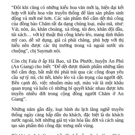
“Đôi khi cũng có những kiểu hoa văn mới lạ, hiện đại kết
hợp với kiểu hoa văn truyền thống để làm sản phẩm sinh
động và mới mẻ hơn. Các sản phẩm thổ cẩm dệt thủ công
của đồng bào Chăm rất đa dạng chủng loại, mẫu mã, như:
Vải, nón, áo, khăn choàng, xà rông, túi đeo, khăn đội đầu,
túi xách… với kỹ thuật thủ công khéo léo, mang tính thẩm
mỹ cao, dễ sử dụng, giá cả phải chăng, phù hợp với thị
hiếu nên được các thị trường trong và ngoài nước ưa
chuộng”, chị Saymah nói.
Còn chị Fala ở ấp Hà Bao, xã Đa Phước, huyện An Phú
(An Giang) cho biết: “Để dệt được thành phẩm những tấm
thổ cẩm đẹp, bắt mắt thì phải trải qua các công đoạn yêu
cầu sự tỷ mỉ, chi tiết, khéo léo và cẩn trọng của người dệt.
Bên cạnh đó, việc nhuộm màu sợi, màu vải là một khâu
quan trọng và luôn có những bí quyết khác nhau được lưu
truyền nhiều đời trong cộng đồng người Chăm ở An
Giang”.
Những năm gần đây, loại hình du lịch làng nghề truyền
thống ngày càng hấp dẫn du khách, đặc biệt là du khách
nước ngoài, bởi những giá trị văn hóa lâu đời và cách sáng
tạo sản phẩm thủ công đặc trưng mỗi vùng.