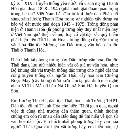
kỷ X - XIX; Truyền thống yêu nước và Cách mạng Thanh
Hóa giai đoạn 1858 - 1945 (phản ánh giai đoạn quan trọng
trong lịch sử Việt Nam bắt đầu từ khi thực dân Pháp nổ
súng xâm lược); Thanh Hóa trong sự nghiệp xây dựng và
bảo vệ đất nước giai đoạn 1945 - 1975; Trống đồng phát
hiện ở Thanh Hóa (là phòng trưng bày duy nhất hiện nay
ở Việt Nam giới thiệu về một loại cổ vật đặc sắc quý hiếm
phát hiện trên đất Thanh Hóa - trống đồng cổ); Đặc trưng
văn hóa dân tộc Mường hay Đặc trưng văn hóa dân tộc
Thái ở Thanh Hóa.
Điển hình tại phòng trưng bày Đặc trưng văn hóa dân tộc
Thái đang lưu giữ nhiều hiện vật có giá trị văn hóa, như:
Bộ khung dệt vải truyền thống đặc trưng cho nghề dệt thủ
công truyền thống của người Thái; cây hoa Kin Chiêng
Boọc Mạy (cây bông) được sưu tầm tại gia đình nhà nghệ
nhân Vi Thị Mắn ở bản Nà Ơi, xã Sơn Hà, huyện Quan
Sơn.
Em Lương Thu Hà, dân tộc Thái, học sinh Trường THPT
Dân tộc nội trú Thanh Hóa cho biết: “Thời gian qua, ngoài
việc đi cùng nhà trường đến thăm quan, thỉnh thoảng
chúng em còn rủ nhau đến Bảo tàng để tìm hiểu về lịch sử
văn hóa dân tộc. Em thích nhất phòng trưng bày văn hóa
người Thái. Qua các hiện vật trưng bày, em hiểu hơn, tự