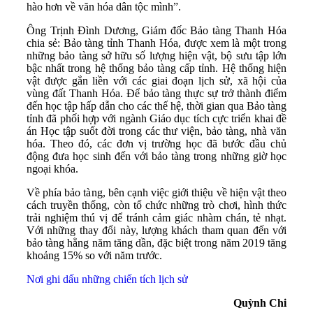
hào hơn về văn hóa dân tộc mình”.
Ông Trịnh Đình Dương, Giám đốc Bảo tàng Thanh Hóa
chia sẻ: Bảo tàng tỉnh Thanh Hóa, được xem là một trong
những bảo tàng sở hữu số lượng hiện vật, bộ sưu tập lớn
bậc nhất trong hệ thống bảo tàng cấp tỉnh. Hệ thống hiện
vật được gắn liền với các giai đoạn lịch sử, xã hội của
vùng đất Thanh Hóa. Để bảo tàng thực sự trở thành điểm
đến học tập hấp dẫn cho các thế hệ, thời gian qua Bảo tàng
tỉnh đã phối hợp với ngành Giáo dục tích cực triển khai đề
án Học tập suốt đời trong các thư viện, bảo tàng, nhà văn
hóa. Theo đó, các đơn vị trường học đã bước đầu chủ
động đưa học sinh đến với bảo tàng trong những giờ học
ngoại khóa.
Về phía bảo tàng, bên cạnh việc giới thiệu về hiện vật theo
cách truyền thống, còn tổ chức những trò chơi, hình thức
trải nghiệm thú vị để tránh cảm giác nhàm chán, tẻ nhạt.
Với những thay đổi này, lượng khách tham quan đến với
bảo tàng hằng năm tăng dần, đặc biệt trong năm 2019 tăng
khoảng 15% so với năm trước.
Nơi ghi dấu những chiến tích lịch sử
Quỳnh Chi