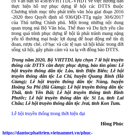
có Văn bản số 458/BVHTTDL-VHDT về việc hướng dẫn
thực hiện hỗ trợ phục dựng lễ hội các DTTS thuộc
Chương trình mục tiêu phát triển văn hóa giai đoạn 2016
-2020 theo Quyết định số 936/QĐ-TTg ngày 30/6/2017
của Thủ tướng Chính phủ. Một trong những nội dung
quan trọng mà Bộ Văn hóa, Thể thao và Du lịch yêu cầu
trong quá trình phục dựng lễ hội là phải tránh mang nặng
yếu tố thương mại hoặc lợi dụng để hoạt động mê tín dị
đoan, rượu chè, cờ bạc và các tệ nạn xã hội khác trong đời
sống xã hội, gây phản cảm và xa lạ với đồng bào DTTS.
Trong năm 2020, Bộ VHTTDL lựa chọn 7 lễ hội truyền
thống các DTTS cần được phục dựng, bảo tồn gồm: Lễ
hội truyền thống dân tộc Lào, tỉnh Điện Biên; Lễ hội
truyền thống dân tộc La Chí, huyện Quang Bình (Hà
Giang); Lễ hội truyền thống dân tộc Nùng, huyện
Hoàng Su Phì (Hà Giang); Lễ hội truyền thống dân tộc
Thái, tỉnh Yên Bái; Lễ hội truyền thống tỉnh Bình
Phước; Lễ hội truyền thống dân tộc Si La, tỉnh Lai
Châu; Lễ hội truyền thống dân tộc Jrai, tỉnh Kon Tum.
Lễ hội truyền thống trong thời hiện đại
Hồng Phúc
https://dantocphattrien.vietnamnet.vn/phuc-