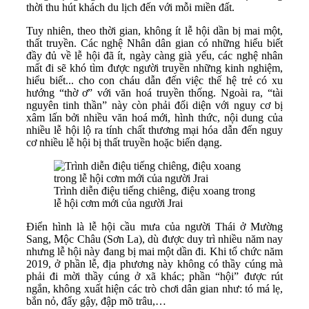
thời thu hút khách du lịch đến với mỗi miền đất.
Tuy nhiên, theo thời gian, không ít lễ hội dần bị mai một,
thất truyền. Các nghệ Nhân dân gian có những hiểu biết
đầy đủ về lễ hội đã ít, ngày càng già yếu, các nghệ nhân
mất đi sẽ khó tìm được người truyền những kinh nghiệm,
hiểu biết... cho con cháu dẫn đến việc thế hệ trẻ có xu
hướng “thờ ơ” với văn hoá truyền thống. Ngoài ra, “tài
nguyên tinh thần” này còn phải đối diện với nguy cơ bị
xâm lấn bởi nhiều văn hoá mới, hình thức, nội dung của
nhiều lễ hội lộ ra tính chất thương mại hóa dẫn đến nguy
cơ nhiều lễ hội bị thất truyền hoặc biến dạng.
Trình diễn điệu tiếng chiêng, điệu xoang trong
lễ hội cơm mới của người Jrai
Điển hình là lễ hội cầu mưa của người Thái ở Mường
Sang, Mộc Châu (Sơn La), dù được duy trì nhiều năm nay
nhưng lễ hội này đang bị mai một dần đi. Khi tổ chức năm
2019, ở phần lễ, địa phương này không có thầy cúng mà
phải đi mời thầy cúng ở xã khác; phần “hội” được rút
ngắn, không xuất hiện các trò chơi dân gian như: tó má lẹ,
bắn nỏ, đẩy gậy, đập mõ trâu,…