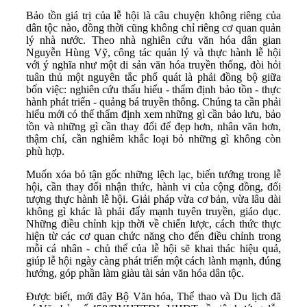
Bảo tồn giá trị của lễ hội là câu chuyện không riêng của
dân tộc nào, đồng thời cũng không chỉ riêng cơ quan quản
lý nhà nước. Theo nhà nghiên cứu văn hóa dân gian
Nguyễn Hùng Vỹ, công tác quản lý và thực hành lễ hội
với ý nghĩa như một di sản văn hóa truyền thống, đòi hỏi
tuân thủ một nguyên tắc phổ quát là phải đồng bộ giữa
bốn việc: nghiên cứu thấu hiểu - thẩm định bảo tồn - thực
hành phát triển - quảng bá truyền thông. Chúng ta cần phải
hiểu mới có thể thẩm định xem những gì cần bảo lưu, bảo
tồn và những gì cần thay đổi để đẹp hơn, nhân văn hơn,
thậm chí, cần nghiêm khắc loại bỏ những gì không còn
phù hợp.
Muốn xóa bỏ tận gốc những lệch lạc, biến tướng trong lễ
hội, cần thay đổi nhận thức, hành vi của cộng đồng, đối
tượng thực hành lễ hội. Giải pháp vừa cơ bản, vừa lâu dài
không gì khác là phải đẩy mạnh tuyên truyền, giáo dục.
Những điều chỉnh kịp thời về chiến lược, cách thức thực
hiện từ các cơ quan chức năng cho đến điều chỉnh trong
mỗi cá nhân - chủ thể của lễ hội sẽ khai thác hiệu quả,
giúp lễ hội ngày càng phát triển một cách lành mạnh, đúng
hướng, góp phần làm giàu tài sản văn hóa dân tộc.
Được biết, mới đây Bộ Văn hóa, Thể thao và Du lịch đã