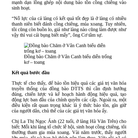
mạnh dạn lồng ghép nội dung bảo tồn cồng chiêng vào
sinh hoạt.
“Nỗ lực của cả làng có kết quả tốt đẹp là ở làng có nhiều
thanh niên biết đánh cồng chiêng, múa xoang. Tuy nhiên,
tôi cũng còn buồn lo, giá như làng nào cũng làm được như
vậy thì vui cái bụng biết mấy”, ông Cơ tâm sự.
Đồng bào Chăm ở Vân Canh biểu diễn trống
kơ – toang
Kết quả bước đầu
Thực tế cho thấy, để bảo tồn hiệu quả các giá trị văn hóa
truyền thống của đồng bào DTTS thì cần định hướng
đúng, chiến lược và kế hoạch hành động hiệu quả, tạo
động lực ban đầu của chính quyền các cấp. Ngoài ra, một
điều kiện rất quan trọng khác là ý thức bảo tồn, gìn giữ
của người dân, chủ thể của các giá trị văn hóa ấy.
Chị La Thị Ngọc Ánh (22 tuổi, ở làng Hà Văn Trên) cho
biết: Mỗi khi làng tổ chức lễ hội, sinh hoạt cồng chiêng, tôi
thường tham gia múa xoang. Vài năm trước, thấy người
lớn múa, tôi và bạn bè thích nên làm theo. Vừa rồi xã có