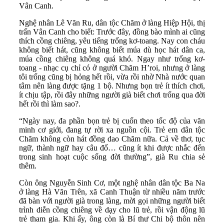
Vân Canh.
Nghệ nhân Lê Văn Ru, dân tộc Chăm ở làng Hiệp Hội, thị
trấn Vân Canh cho biết: Trước đây, đồng bào mình ai cũng
thích cồng chiêng, yêu tiếng trống kơ-toang. Nay con cháu
không biết hát, cũng không biết múa dù học hát dân ca,
múa cồng chiêng không quá khó. Ngay như trống kơ-
toang - nhạc cụ chỉ có ở người Chăm H’roi, nhưng ở làng
tôi trống cũng bị hỏng hết rồi, vừa rồi nhờ Nhà nước quan
tâm nên làng được tặng 1 bộ. Nhưng bọn trẻ ít thích chơi,
ít chịu tập, rồi đây những người già biết chơi trống qua đời
hết rồi thì làm sao?.
“Ngày nay, đa phần bọn trẻ bị cuốn theo tốc độ của văn
minh cơ giới, đang tự rời xa nguồn cội. Trẻ em dân tộc
Chăm không còn hát đồng dao Chăm nữa. Cả về thơ, tục
ngữ, thành ngữ hay câu đố… cũng ít khi được nhắc đến
trong sinh hoạt cuộc sống đời thường”, già Ru chia sẻ
thêm.
Còn ông Nguyễn Sinh Cơ, một nghệ nhân dân tộc Ba Na
ở làng Hà Văn Trên, xã Canh Thuận từ nhiều năm trước
đã bàn với người già trong làng, mời gọi những người biết
trình diễn cồng chiêng về dạy cho lũ trẻ, rồi vận động lũ
trẻ tham gia. Khi ấy, ông còn là Bí thư Chi bộ thôn nên