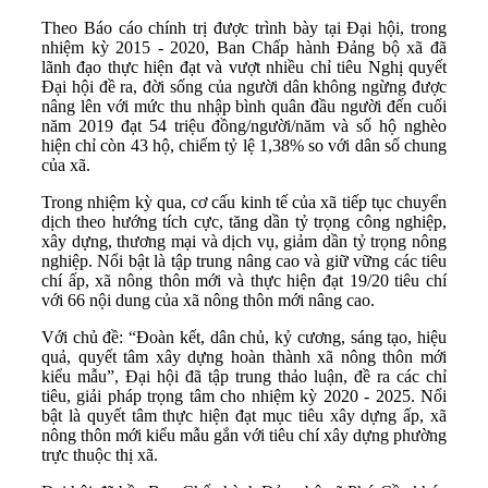
Theo Báo cáo chính trị được trình bày tại Đại hội, trong
nhiệm kỳ 2015 - 2020, Ban Chấp hành Đảng bộ xã đã
lãnh đạo thực hiện đạt và vượt nhiều chỉ tiêu Nghị quyết
Đại hội đề ra, đời sống của người dân không ngừng được
nâng lên với mức thu nhập bình quân đầu người đến cuối
năm 2019 đạt 54 triệu đồng/người/năm và số hộ nghèo
hiện chỉ còn 43 hộ, chiếm tỷ lệ 1,38% so với dân số chung
của xã.
Trong nhiệm kỳ qua, cơ cấu kinh tế của xã tiếp tục chuyển
dịch theo hướng tích cực, tăng dần tỷ trọng công nghiệp,
xây dựng, thương mại và dịch vụ, giảm dần tỷ trọng nông
nghiệp. Nổi bật là tập trung nâng cao và giữ vững các tiêu
chí ấp, xã nông thôn mới và thực hiện đạt 19/20 tiêu chí
với 66 nội dung của xã nông thôn mới nâng cao.
Với chủ đề: “Đoàn kết, dân chủ, kỷ cương, sáng tạo, hiệu
quả, quyết tâm xây dựng hoàn thành xã nông thôn mới
kiểu mẫu”, Đại hội đã tập trung thảo luận, đề ra các chỉ
tiêu, giải pháp trọng tâm cho nhiệm kỳ 2020 - 2025. Nổi
bật là quyết tâm thực hiện đạt mục tiêu xây dựng ấp, xã
nông thôn mới kiểu mẫu gắn với tiêu chí xây dựng phường
trực thuộc thị xã.