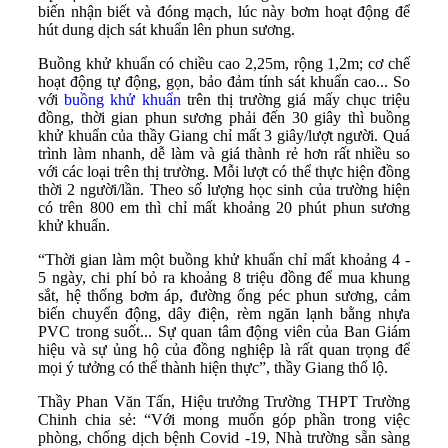
biến nhận biết và đóng mạch, lúc này bơm hoạt động để
hút dung dịch sát khuẩn lên phun sương.
Buồng khử khuẩn có chiều cao 2,25m, rộng 1,2m; cơ chế
hoạt động tự động, gọn, bảo đảm tính sát khuẩn cao... So
với
buồng khử khuẩn
trên thị trường giá mấy chục triệu
đồng, thời gian phun sương phải đến 30 giây thì buồng
khử khuẩn của thầy Giang chỉ mất 3 giây/lượt người. Quá
trình làm nhanh, dễ làm và giá thành rẻ hơn rất nhiều so
với các loại trên thị trường. Mỗi lượt có thể thực hiện đồng
thời 2 người/lần. Theo số lượng học sinh của trường hiện
có trên 800 em thì chỉ mất khoảng 20 phút phun sương
khử khuẩn.
“Thời gian làm một buồng khử khuẩn chỉ mất khoảng 4 -
5 ngày, chi phí bỏ ra khoảng 8 triệu đồng để mua khung
sắt, hệ thống bơm áp, đường ống péc phun sương, cảm
biến chuyển động, dây điện, rèm ngăn lạnh bằng nhựa
PVC trong suốt... Sự quan tâm động viên của Ban Giám
hiệu và sự ủng hộ của đồng nghiệp là rất quan trọng để
mọi ý tưởng có thể thành hiện thực”, thầy Giang thổ lộ.
Thầy Phan Văn Tấn, Hiệu trưởng Trường THPT Trường
Chinh chia sẻ: “Với mong muốn góp phần trong việc
phòng, chống dịch bệnh Covid -19, Nhà trường sẵn sàng