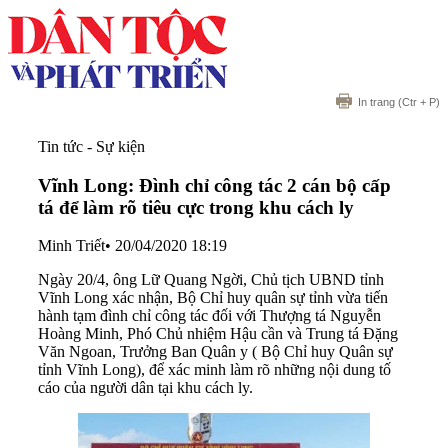
In trang
(Ctr + P)
Tin tức - Sự kiện
Vĩnh Long: Đình chỉ công tác 2 cán bộ cấp
tá để làm rõ tiêu cực trong khu cách ly
Minh Triết
•
20/04/2020 18:19
Ngày 20/4, ông Lữ Quang Ngời, Chủ tịch UBND tỉnh
Vĩnh Long xác nhận, Bộ Chỉ huy quân sự tỉnh vừa tiến
hành tạm đình chỉ công tác đối với Thượng tá Nguyễn
Hoàng Minh, Phó Chủ nhiệm Hậu cần và Trung tá Đặng
Văn Ngoan, Trưởng Ban Quân y ( Bộ Chỉ huy Quân sự
tỉnh Vĩnh Long), để xác minh làm rõ những nội dung tố
cáo của người dân tại khu cách ly.