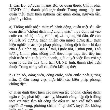
1. Các Bộ, cơ quan ngang Bộ, cơ quan thuộc Chính phủ,
UBND tỉnh, thành phố trực thuộc Trung ương tiếp tục
quán triệt, thực hiện nghiêm các quan điểm, nguyên tắc,
phương châm:
a) Thống nhất nhận thức và hành động, quán triệt sâu sắc
quan điểm “chống dịch như chống giặc”, huy động sự vào
cuộc của cả hệ thống chính trị và mọi người dân, đề cao
kỷ luật, kỷ cương, trách nhiệm của người đứng đầu, thực
hiện nghiêm các biện pháp phòng, chống dịch theo chỉ đạo
của Bộ Chính trị, Ban Bí thư, Quốc hội, Chính phủ, Thủ
tướng Chính phủ. Đồng thời thực hiện mục tiêu tiếp tục
phát triển sản xuất kinh doanh, giải quyết việc làm với sự
quản lý cụ thể của Chủ tịch UBND tỉnh, thành phố trực
thuộc Trung ương với các điều kiện cụ thể;
b) Cán bộ, đảng viên, công chức, viên chức phải gương
mẫu, đi đầu trong việc thực hiện các biện pháp phòng,
chống dịch;
c) Kiên định thực hiện các nguyên tắc phòng, chống dịch:
ngăn chặn, phát hiện, cách ly, khoanh vùng, dập dịch đồng
thời với việc làm tốt công tác điều trị, hạn chế thấp nhất
người tử vong; phương châm “4 tại chỗ”, tuyệt đối không
lơ là, chủ quan;