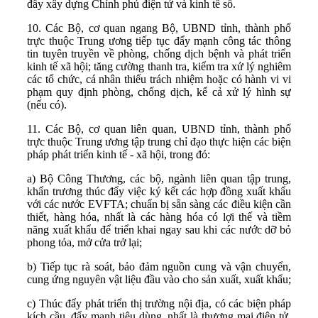
đẩy xây dựng Chính phủ điện tử và kinh tế số.
10. Các Bộ, cơ quan ngang Bộ, UBND tỉnh, thành phố
trực thuộc Trung ương tiếp tục đẩy mạnh công tác thông
tin tuyên truyền về phòng, chống dịch bệnh và phát triển
kinh tế xã hội; tăng cường thanh tra, kiểm tra xử lý nghiêm
các tổ chức, cá nhân thiếu trách nhiệm hoặc có hành vi vi
phạm quy định phòng, chống dịch, kể cả xử lý hình sự
(nếu có).
11. Các Bộ, cơ quan liên quan, UBND tỉnh, thành phố
trực thuộc Trung ương tập trung chỉ đạo thực hiện các biện
pháp phát triển kinh tế - xã hội, trong đó:
a) Bộ Công Thương, các bộ, ngành liên quan tập trung,
khẩn trương thúc đẩy việc ký kết các hợp đồng xuất khẩu
với các nước EVFTA; chuẩn bị sẵn sàng các điều kiện cần
thiết, hàng hóa, nhất là các hàng hóa có lợi thế và tiềm
năng xuất khẩu để triển khai ngay sau khi các nước dỡ bỏ
phong tỏa, mở cửa trở lại;
b) Tiếp tục rà soát, bảo đảm nguồn cung và vận chuyển,
cung ứng nguyên vật liệu đầu vào cho sản xuất, xuất khẩu;
c) Thúc đẩy phát triển thị trường nội địa, có các biện pháp
kích cầu, đẩy mạnh tiêu dùng, nhất là thương mại điện tử,