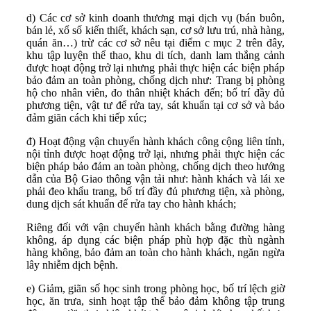
d) Các cơ sở kinh doanh thương mại dịch vụ (bán buôn,
bán lẻ, xổ số kiến thiết, khách sạn, cơ sở lưu trú, nhà hàng,
quán ăn…) trừ các cơ sở nêu tại điểm c mục 2 trên đây,
khu tập luyện thể thao, khu di tích, danh lam thắng cảnh
được hoạt động trở lại nhưng phải thực hiện các biện pháp
bảo đảm an toàn phòng, chống dịch như: Trang bị phòng
hộ cho nhân viên, đo thân nhiệt khách đến; bố trí đầy đủ
phương tiện, vật tư để rửa tay, sát khuẩn tại cơ sở và bảo
đảm giãn cách khi tiếp xúc;
đ) Hoạt động vận chuyển hành khách công cộng liên tỉnh,
nội tỉnh được hoạt động trở lại, nhưng phải thực hiện các
biện pháp bảo đảm an toàn phòng, chống dịch theo hướng
dẫn của Bộ Giao thông vận tải như: hành khách và lái xe
phải đeo khẩu trang, bố trí đầy đủ phương tiện, xà phòng,
dung dịch sát khuẩn để rửa tay cho hành khách;
Riêng đối với vận chuyển hành khách bằng đường hàng
không, áp dụng các biện pháp phù hợp đặc thù ngành
hàng không, bảo đảm an toàn cho hành khách, ngăn ngừa
lây nhiễm dịch bệnh.
e) Giảm, giãn số học sinh trong phòng học, bố trí lệch giờ
học, ăn trưa, sinh hoạt tập thể bảo đảm không tập trung