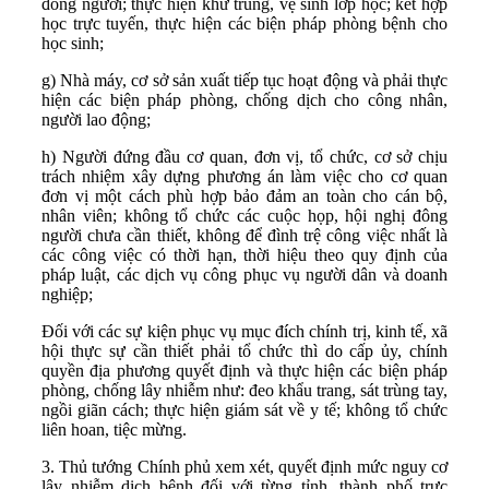
đông người; thực hiện khử trùng, vệ sinh lớp học; kết hợp
học trực tuyến, thực hiện các biện pháp phòng bệnh cho
học sinh;
g) Nhà máy, cơ sở sản xuất tiếp tục hoạt động và phải thực
hiện các biện pháp phòng, chống dịch cho công nhân,
người lao động;
h) Người đứng đầu cơ quan, đơn vị, tổ chức, cơ sở chịu
trách nhiệm xây dựng phương án làm việc cho cơ quan
đơn vị một cách phù hợp bảo đảm an toàn cho cán bộ,
nhân viên; không tổ chức các cuộc họp, hội nghị đông
người chưa cần thiết, không để đình trệ công việc nhất là
các công việc có thời hạn, thời hiệu theo quy định của
pháp luật, các dịch vụ công phục vụ người dân và doanh
nghiệp;
Đối với các sự kiện phục vụ mục đích chính trị, kinh tế, xã
hội thực sự cần thiết phải tổ chức thì do cấp ủy, chính
quyền địa phương quyết định và thực hiện các biện pháp
phòng, chống lây nhiễm như: đeo khẩu trang, sát trùng tay,
ngồi giãn cách; thực hiện giám sát về y tế; không tổ chức
liên hoan, tiệc mừng.
3. Thủ tướng Chính phủ xem xét, quyết định mức nguy cơ
lây nhiễm dịch bệnh đối với từng tỉnh, thành phố trực