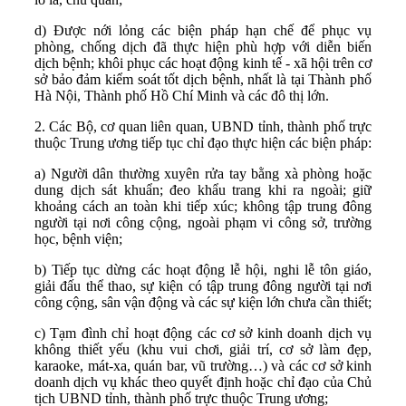
d) Được nới lỏng các biện pháp hạn chế để phục vụ
phòng, chống dịch đã thực hiện phù hợp với diễn biến
dịch bệnh; khôi phục các hoạt động kinh tế - xã hội trên cơ
sở bảo đảm kiểm soát tốt dịch bệnh, nhất là tại Thành phố
Hà Nội, Thành phố Hồ Chí Minh và các đô thị lớn.
2. Các Bộ, cơ quan liên quan, UBND tỉnh, thành phố trực
thuộc Trung ương tiếp tục chỉ đạo thực hiện các biện pháp:
a) Người dân thường xuyên rửa tay bằng xà phòng hoặc
dung dịch sát khuẩn; đeo khẩu trang khi ra ngoài; giữ
khoảng cách an toàn khi tiếp xúc; không tập trung đông
người tại nơi công cộng, ngoài phạm vi công sở, trường
học, bệnh viện;
b) Tiếp tục dừng các hoạt động lễ hội, nghi lễ tôn giáo,
giải đấu thể thao, sự kiện có tập trung đông người tại nơi
công cộng, sân vận động và các sự kiện lớn chưa cần thiết;
c) Tạm đình chỉ hoạt động các cơ sở kinh doanh dịch vụ
không thiết yếu (khu vui chơi, giải trí, cơ sở làm đẹp,
karaoke, mát-xa, quán bar, vũ trường…) và các cơ sở kinh
doanh dịch vụ khác theo quyết định hoặc chỉ đạo của Chủ
tịch UBND tỉnh, thành phố trực thuộc Trung ương;