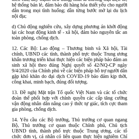
hệ thống bán lẻ, đảm bảo đủ hàng hóa thiết yếu cho người
dân trong mọi tình huống; dần từng bước mở lại du lịch
nội địa;
d) Chủ động nghiên cứu, xây dựng phương án khởi động
lại các hoạt động kinh tế - xã hội, đảm bảo nguyên tắc an
toàn phòng, chống dịch.
12. Các Bộ: Lao động – Thương binh và Xã hội, Tài
chính, UBND các tỉnh, thành phố trực thuộc Trung ương
khẩn trương triển khai thực hiện các biện pháp bảo đảm an
sinh xã hội theo đúng Nghị quyết số 42/NQ-CP ngày
9/4/2020 của Chính phủ về các biện pháp hỗ trợ người dân
gặp khó khăn do đại dịch COVID-19 bảo đảm kịp thời,
công khai, minh bạch, đúng đối tượng.
13. Đề nghị Mặt trận Tổ quốc Việt Nam và các tổ chức
đoàn thể phối hợp với chính quyền các cấp tăng cường
vận động nhân dân nâng cao ý thức tự giác, tích cực tham
gia phòng, chống dịch.
14. Yêu cầu các Bộ trưởng, Thủ trưởng cơ quan ngang
Bộ, Thủ trưởng cơ quan thuộc Chính phủ, Chủ tịch
UBND tỉnh, thành phố trực thuộc Trung ương, các tổ
chức đơn vị, cá nhân có liên quan thực hiện nghiêm Chỉ