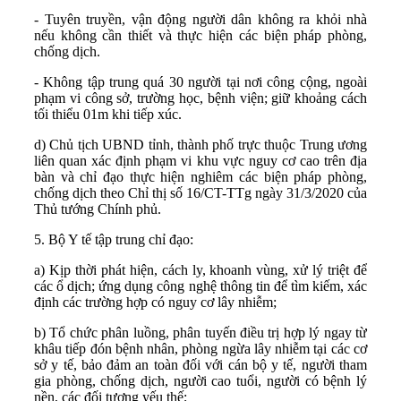
- Tuyên truyền, vận động người dân không ra khỏi nhà
nếu không cần thiết và thực hiện các biện pháp phòng,
chống dịch.
- Không tập trung quá 30 người tại nơi công cộng, ngoài
phạm vi công sở, trường học, bệnh viện; giữ khoảng cách
tối thiểu 01m khi tiếp xúc.
d) Chủ tịch UBND tỉnh, thành phố trực thuộc Trung ương
liên quan xác định phạm vi khu vực nguy cơ cao trên địa
bàn và chỉ đạo thực hiện nghiêm các biện pháp phòng,
chống dịch theo Chỉ thị số 16/CT-TTg ngày 31/3/2020 của
Thủ tướng Chính phủ.
5. Bộ Y tế tập trung chỉ đạo:
a) Kịp thời phát hiện, cách ly, khoanh vùng, xử lý triệt để
các ổ dịch; ứng dụng công nghệ thông tin để tìm kiếm, xác
định các trường hợp có nguy cơ lây nhiễm;
b) Tổ chức phân luồng, phân tuyến điều trị hợp lý ngay từ
khâu tiếp đón bệnh nhân, phòng ngừa lây nhiễm tại các cơ
sở y tế, bảo đảm an toàn đối với cán bộ y tế, người tham
gia phòng, chống dịch, người cao tuổi, người có bệnh lý
nền, các đối tượng yếu thế;