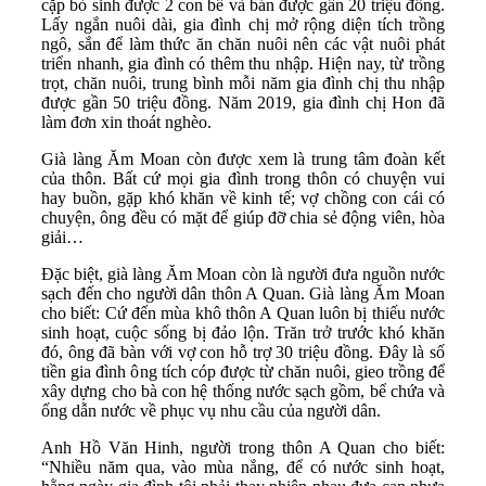
cặp bò sinh được 2 con bê và bán được gần 20 triệu đồng.
Lấy ngắn nuôi dài, gia đình chị mở rộng diện tích trồng
ngô, sắn để làm thức ăn chăn nuôi nên các vật nuôi phát
triển nhanh, gia đình có thêm thu nhập. Hiện nay, từ trồng
trọt, chăn nuôi, trung bình mỗi năm gia đình chị thu nhập
được gần 50 triệu đồng. Năm 2019, gia đình chị Hon đã
làm đơn xin thoát nghèo.
Già làng Ăm Moan còn được xem là trung tâm đoàn kết
của thôn. Bất cứ mọi gia đình trong thôn có chuyện vui
hay buồn, gặp khó khăn về kinh tế; vợ chồng con cái có
chuyện, ông đều có mặt để giúp đỡ chia sẻ động viên, hòa
giải…
Đặc biệt, già làng Ăm Moan còn là người đưa nguồn nước
sạch đến cho người dân thôn A Quan. Già làng Ăm Moan
cho biết: Cứ đến mùa khô thôn A Quan luôn bị thiếu nước
sinh hoạt, cuộc sống bị đảo lộn. Trăn trở trước khó khăn
đó, ông đã bàn với vợ con hỗ trợ 30 triệu đồng. Đây là số
tiền gia đình ông tích cóp được từ chăn nuôi, gieo trồng để
xây dựng cho bà con hệ thống nước sạch gồm, bể chứa và
ống dẫn nước về phục vụ nhu cầu của người dân.
Anh Hồ Văn Hinh, người trong thôn A Quan cho biết:
“Nhiều năm qua, vào mùa nắng, để có nước sinh hoạt,