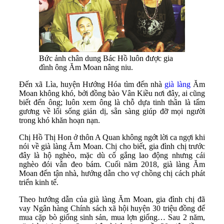
Bức ảnh chân dung Bác Hồ luôn được gia
đình ông Ăm Moan nâng niu.
Đến xã Lìa, huyện Hướng Hóa tìm đến nhà
già làng
Ăm
Moan không khó, bởi đồng bào Vân Kiều nơi đây, ai cũng
biết đến ông; luôn xem ông là chỗ dựa tinh thần là tấm
gương về lối sống giản dị, sẵn sàng giúp đỡ mọi người
trong khó khăn hoạn nạn.
Chị Hồ Thị Hon ở thôn A Quan không ngớt lời ca ngợi khi
nói về già làng Ăm Moan. Chị cho biết, gia đình chị trước
đây là hộ nghèo, mặc dù cố gắng lao động nhưng cái
nghèo đói vẫn đeo bám. Cuối năm 2018, già làng Ăm
Moan đến tận nhà, hướng dẫn cho vợ chồng chị cách phát
triển kinh tế.
Theo hướng dẫn của già làng Ăm Moan, gia đình chị đã
vay Ngân hàng Chính sách xã hội huyện 30 triệu đồng để
mua cặp bò giống sinh sản, mua lợn giống… Sau 2 năm,