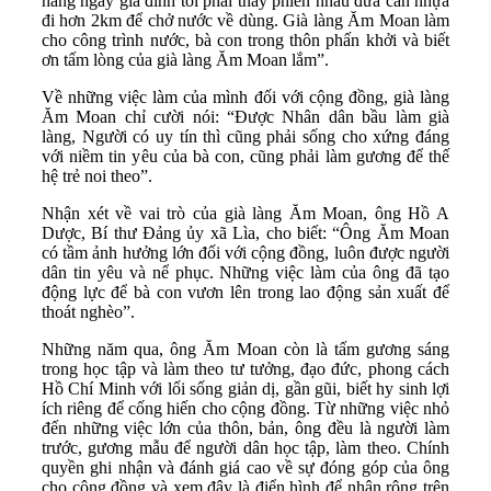
hằng ngày gia đình tôi phải thay phiên nhau đưa can nhựa
đi hơn 2km để chở nước về dùng. Già làng Ăm Moan làm
cho công trình nước, bà con trong thôn phấn khởi và biết
ơn tấm lòng của già làng Ăm Moan lắm”.
Về những việc làm của mình đối với cộng đồng, già làng
Ăm Moan chỉ cười nói: “Được Nhân dân bầu làm già
làng, Người có uy tín thì cũng phải sống cho xứng đáng
với niềm tin yêu của bà con, cũng phải làm gương để thế
hệ trẻ noi theo”.
Nhận xét về vai trò của già làng Ăm Moan, ông Hồ A
Dược, Bí thư Đảng ủy xã Lìa, cho biết: “Ông Ăm Moan
có tầm ảnh hưởng lớn đối với cộng đồng, luôn được người
dân tin yêu và nể phục. Những việc làm của ông đã tạo
động lực để bà con vươn lên trong lao động sản xuất để
thoát nghèo”.
Những năm qua, ông Ăm Moan còn là tấm gương sáng
trong học tập và làm theo tư tưởng, đạo đức, phong cách
Hồ Chí Minh với lối sống giản dị, gần gũi, biết hy sinh lợi
ích riêng để cống hiến cho cộng đồng. Từ những việc nhỏ
đến những việc lớn của thôn, bản, ông đều là người làm
trước, gương mẫu để người dân học tập, làm theo. Chính
quyền ghi nhận và đánh giá cao về sự đóng góp của ông
cho cộng đồng và xem đây là điển hình để nhân rộng trên